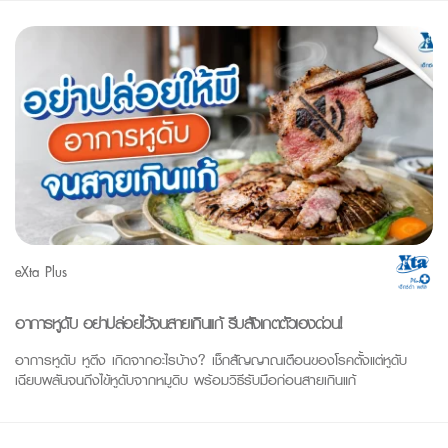
eXta Plus
อาการหูดับ อย่าปล่อยไว้จนสายเกินแก้ รีบสังเกตตัวเองด่วน!
อาการหูดับ หูตึง เกิดจากอะไรบ้าง? เช็กสัญญาณเตือนของโรคตั้งแต่หูดับ
เฉียบพลันจนถึงไข้หูดับจากหมูดิบ พร้อมวิธีรับมือก่อนสายเกินแก้