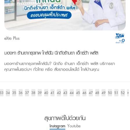
eXta Plus
มองหา ร้านยากรุงเทพ ใกล้ฉัน นึกถึงร้านยา เอ็กซ์ต้า พลัส
มองหาร้านยากรุงเทพใกล้ฉัน? นึกถึง ร้านยา เอ็กซ์ต้า พลัส บริการยา
คุณภาพในเซเว่นฯ ทั่วไทย หรือ สั่งยาออนไลน์ได้ ใกล้บ้านคุณ
33
34
35
36
37
38
39
40
41
42
43
44
45
46
47
48
49
50
51
52
»
สุขภาพดีไปด้วยกัน
Instagram
Youtube