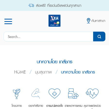
Skip
ส่งฟรี! ที่เซเว่นอีเลฟเว่นทุกสาขา
to
content
ค้นหาสาขา
Search
for:
บทความโดย เภสัชกร
HOME
/
มุมสุขภาพ
/
บทความโดย เภสัชกร
โภชนาการ
ออกกำลังกาย
อารมณ์และจิตใจ
ยาและอาหารเสริม
สุขภาพแต่ละช่วง