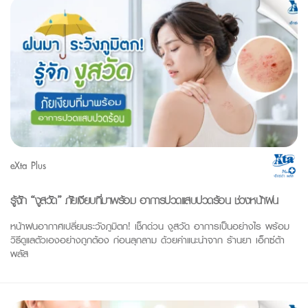
eXta Plus
รู้จัก “งูสวัด” ภัยเงียบที่มาพร้อม อาการปวดแสบปวดร้อน ช่วงหน้าฝน
หน้าฝนอากาศเปลี่ยนระวังภูมิตก! เช็กด่วน งูสวัด อาการเป็นอย่างไร พร้อม
วิธีดูแลตัวเองอย่างถูกต้อง ก่อนลุกลาม ด้วยคำแนะนำจาก ร้านยา เอ็กซ์ต้า
พลัส