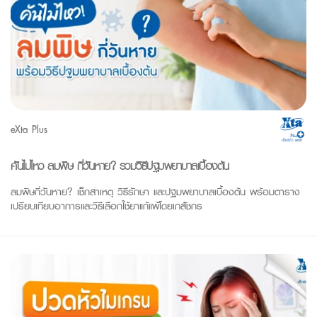
eXta Plus
คันไม่ไหว ลมพิษ กี่วันหาย? รวมวิธีปฐมพยาบาลเบื้องต้น
ลมพิษกี่วันหาย? เช็กสาเหตุ วิธีรักษา และปฐมพยาบาลเบื้องต้น พร้อมตาราง
เปรียบเทียบอาการและวิธีเลือกใช้ยาแก้แพ้โดยเภสัชกร