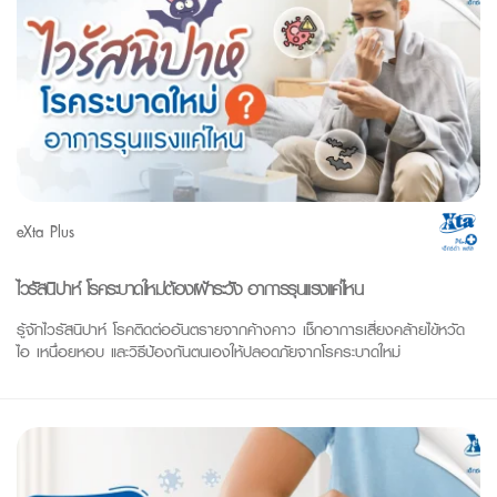
eXta Plus
ไวรัสนิปาห์ โรคระบาดใหม่ต้องเฝ้าระวัง อาการรุนแรงแค่ไหน
รู้จักไวรัสนิปาห์ โรคติดต่ออันตรายจากค้างคาว เช็กอาการเสี่ยงคล้ายไข้หวัด
ไอ เหนื่อยหอบ และวิธีป้องกันตนเองให้ปลอดภัยจากโรคระบาดใหม่