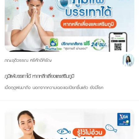
ภญ.ชุติวรรณ ศรีศักดิ์หิรัญ
ภูมิแพ้บรรเทาได้ หากหลีกเลี่ยงและเสริมภูมิ
เมื่อฤดูฝนมาถึง นอกจากความเฉอะแฉะเปียกชื้นแล้ว ยังมีโรค