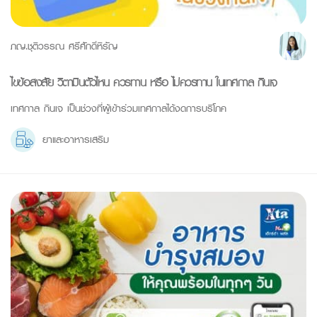
ภญ.ชุติวรรณ ศรีศักดิ์หิรัญ
ไขข้อสงสัย วิตามินตัวไหน ควรทาน หรือ ไม่ควรทาน ในเทศกาล กินเจ
เทศกาล กินเจ เป็นช่วงที่ผู้เข้าร่วมเทศกาลได้งดการบริโภค
ยาและอาหารเสริม