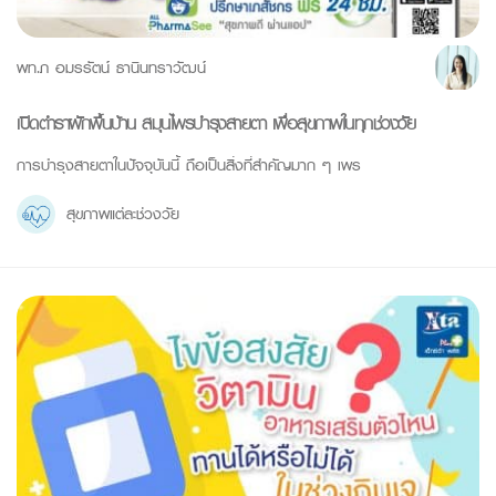
พท.ภ อมรรัตน์ ธานินทราวัฒน์
เปิดตำราผักพื้นบ้าน สมุนไพรบำรุงสายตา เพื่อสุขภาพในทุกช่วงวัย
การบำรุงสายตาในปัจจุบันนี้ ถือเป็นสิ่งที่สำคัญมาก ๆ เพร
สุขภาพแต่ละช่วงวัย