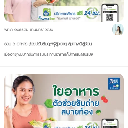
พท.ภ อมรรัตน์ ธานินทราวัฒน์
รวม 5 อาหาร ช่วยปรับสมดุลผู้สูงอายุ สุขภาพดีสู้ร้อน
เมื่ออายุเพิ่มมากขึ้นการรับประทานอาหารก็มีการเปลี่ยนแปล