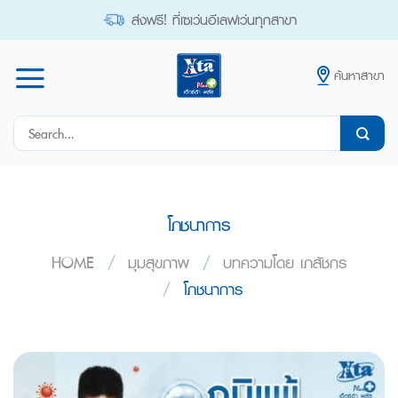
Skip
ส่งฟรี! ที่เซเว่นอีเลฟเว่นทุกสาขา
to
content
ค้นหาสาขา
Search
for:
โภชนาการ
HOME
/
มุมสุขภาพ
/
บทความโดย เภสัชกร
/
โภชนาการ