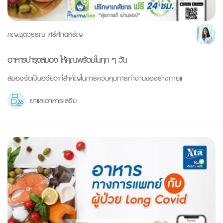
ภญ.ชุติวรรณ ศรีศักดิ์หิรัญ
อาหารบำรุงสมอง ให้คุณพร้อมในทุก ๆ วัน
สมองจัดเป็นอวัยวะที่สำคัญในการควบคุมการทำงานของร่างกายแ
ยาและอาหารเสริม