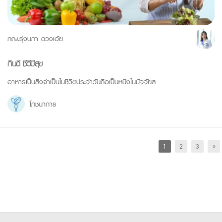
ภญ.รุ่งนภา ดวงเอ้ย
กินดี ชีวีมีสุข
อาหารเป็นสิ่งจำเป็นในชีวิตประจำวันถือเป็นหนึ่งในปัจจัยส
โภชนาการ
1
2
3
»