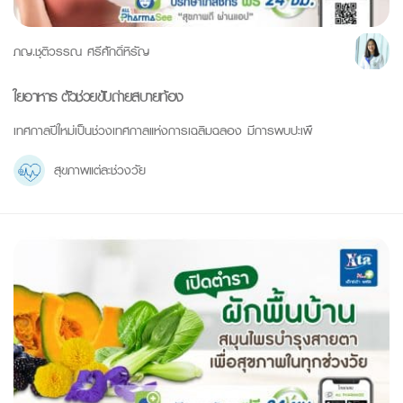
ภญ.ชุติวรรณ ศรีศักดิ์หิรัญ
ใยอาหาร ตัวช่วยขับถ่ายสบายท้อง
เทศกาลปีใหม่เป็นช่วงเทศกาลแห่งการเฉลิมฉลอง มีการพบปะเพื
สุขภาพแต่ละช่วงวัย