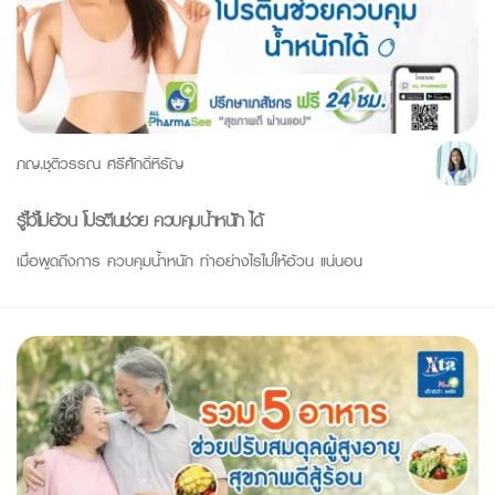
ภญ.ชุติวรรณ ศรีศักดิ์หิรัญ
รู้ไว้ไม่อ้วน โปรตีนช่วย ควบคุมน้ำหนัก ได้
เมื่อพูดถึงการ ควบคุมน้ำหนัก ทำอย่างไรไม่ให้อ้วน แน่นอน