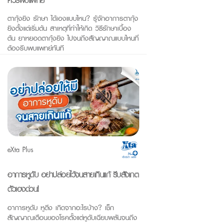
ควรพบแพทย์
ตากุ้งยิง รักษา ได้เองแบบไหน? รู้จักอาการตากุ้ง
ยิงตั้งแต่เริ่มต้น สาเหตุที่ทำให้เกิด วิธีรักษาเบื้อง
ต้น ยาหยอดตากุ้งยิง ไปจนถึงสัญญาณแบบไหนที่
ต้องรีบพบแพทย์ทันที
eXta Plus
อาการหูดับ อย่าปล่อยไว้จนสายเกินแก้ รีบสังเกต
ตัวเองด่วน!
อาการหูดับ หูตึง เกิดจากอะไรบ้าง? เช็ก
สัญญาณเตือนของโรคตั้งแต่หูดับเฉียบพลันจนถึง