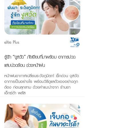
eXta Plus
รู้จัก “งูสวัด” ภัยเงียบที่มาพร้อม อาการปวด
แสบปวดร้อน ช่วงหน้าฝน
หน้าฝนอากาศเปลี่ยนระวังภูมิตก! เช็กด่วน งูสวัด
อาการเป็นอย่างไร พร้อมวิธีดูแลตัวเองอย่างถูก
ต้อง ก่อนลุกลาม ด้วยคำแนะนำจาก ร้านยา
เอ็กซ์ต้า พลัส