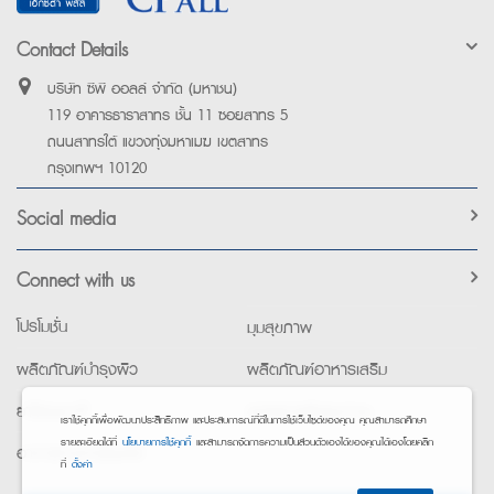
Contact Details
บริษัท ซีพี ออลล์ จำกัด (มหาชน)
119 อาคารธาราสาทร ชั้น 11 ซอยสาทร 5
ถนนสาทรใต้ แขวงทุ่งมหาเมฆ เขตสาทร
กรุงเทพฯ 10120
Social media
Connect with us
โปรโมชั่น
มุมสุขภาพ
ผลิตภัณฑ์บำรุงผิว
ผลิตภัณฑ์อาหารเสริม
ยาใช้เฉพาะที่
อุปกรณ์เพื่อสุขภาพ
เราใช้คุกกี้เพื่อพัฒนาประสิทธิภาพ และประสบการณ์ที่ดีในการใช้เว็บไซต์ของคุณ คุณสามารถศึกษา
รายละเอียดได้ที่
นโยบายการใช้คุกกี้
และสามารถจัดการความเป็นส่วนตัวเองได้ของคุณได้เองโดยคลิก
อาหารทางการแพทย์
ที่
ตั้งค่า