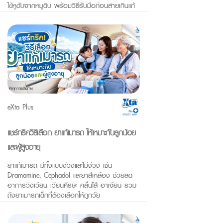
ไข้หูดับจากหมูดิบ พร้อมวิธีรับมือก่อนสายเกินแก้
eXta Plus
แชร์ทริควิธีเลือก ยาแก้เมารถ ให้เหมาะกับลูกน้อย
และผู้สูงอายุ
ยาแก้เมารถ มีทั้งแบบง่วงและไม่ง่วง เช่น
Dramamine, Cephadol และยาสีเหลือง ช่วยลด
อาการวิงเวียน เวียนศีรษะ คลื่นไส้ อาเจียน รวม
ถึงยาเมารถเด็กที่ต้องเลือกให้ถูกวัย