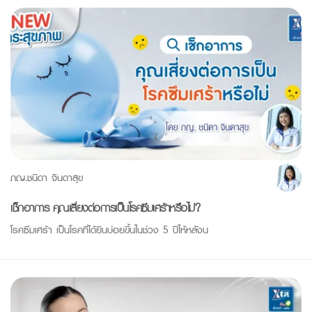
ภญ.ชนิดา จินดาสุข
เช็กอาการ คุณเสี่ยงต่อการเป็นโรคซึมเศร้าหรือไม่?
โรคซึมเศร้า เป็นโรคที่ได้ยินบ่อยขึ้นในช่วง 5 ปีให้หลังน