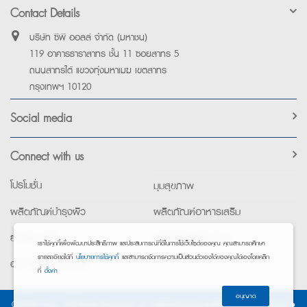
Contact Details
บริษัท ซีพี ออลล์ จำกัด (มหาชน)
119 อาคารธาราสาทร ชั้น 11 ซอยสาทร 5
ถนนสาทรใต้ แขวงทุ่งมหาเมฆ เขตสาทร
กรุงเทพฯ 10120
Social media
Connect with us
โปรโมชั่น
มุมสุขภาพ
ผลิตภัณฑ์บำรุงผิว
ผลิตภัณฑ์อาหารเสริม
ยาใช้เฉพาะที่
อุปกรณ์เพื่อสุขภาพ
เราใช้คุกกี้เพื่อพัฒนาประสิทธิภาพ และประสบการณ์ที่ดีในการใช้เว็บไซต์ของคุณ คุณสามารถศึกษา
รายละเอียดได้ที่
นโยบายการใช้คุกกี้
และสามารถจัดการความเป็นส่วนตัวเองได้ของคุณได้เองโดยคลิก
อาหารทางการแพทย์
ที่
ตั้งค่า
อนุญาต
©2026 Exta. All Rights Reserved. •
การแจ้งการประมวลผลข้อมูลส่วนบุคคล
•