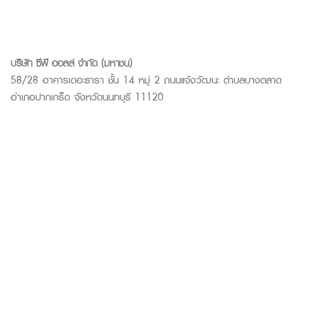
บริษัท ซีพี ออลล์ จำกัด (มหาชน)
58/28 อาคารเดอะธารา ชั้น 14 หมู่ 2 ถนนแจ้งวัฒนะ ตำบลบางตลาด
อำเภอปากเกร็ด จังหวัดนนทบุรี 11120