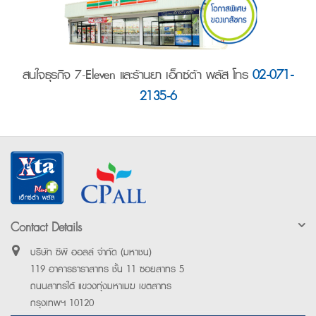
สนใจธุรกิจ 7-Eleven และร้านยา เอ็กซ์ต้า พลัส โทร
02-071-
2135-6
Contact Details
บริษัท ซีพี ออลล์ จำกัด (มหาชน)
119 อาคารธาราสาทร ชั้น 11 ซอยสาทร 5
ถนนสาทรใต้ แขวงทุ่งมหาเมฆ เขตสาทร
กรุงเทพฯ 10120