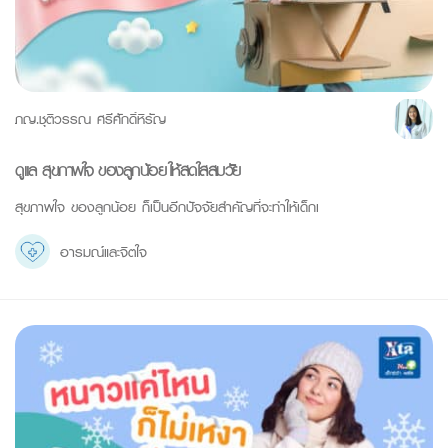
ภญ.ชุติวรรณ ศรีศักดิ์หิรัญ
ดูแล สุขภาพใจ ของลูกน้อย ให้สดใสสมวัย
สุขภาพใจ ของลูกน้อย ก็เป็นอีกปัจจัยสำคัญที่จะทำให้เด็กเ
อารมณ์และจิตใจ