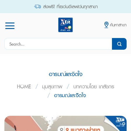
Skip
ส่งฟรี! ที่เซเว่นอีเลฟเว่นทุกสาขา
to
content
ค้นหาสาขา
Search
for:
อารมณ์และจิตใจ
HOME
/
มุมสุขภาพ
/
บทความโดย เภสัชกร
/
อารมณ์และจิตใจ