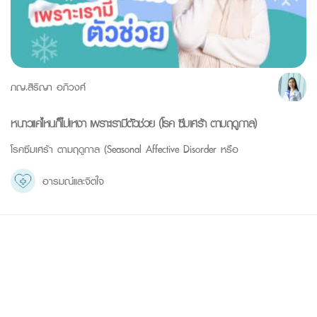
ภญ.สิริญา อภิวงศ์
หนาวแค่ไหนก็ไม่เหงา เพราะเรามีตัวช่วย (โรค ซึมเศร้า ตามฤดูกาล)
โรคซึมเศร้า ตามฤดูกาล (Seasonal Affective Disorder หรือ
อารมณ์และจิตใจ