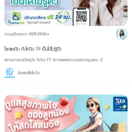
ภญ.ชุติวรรณ ศรีศักดิ์หิรัญ
โรคแพนิก กับโควิด-19 เป็นได้ไม่รู้ตัว
สถานการณ์ปัจจุบัน โควิด-19 มีการแพร่ระบาดอย่างรุนแรง อั
ข้อสงสัยโควิด