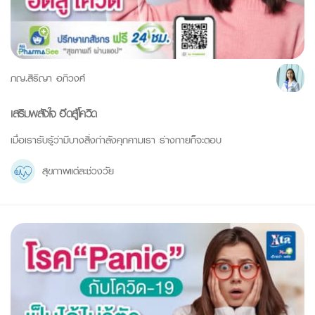
ภญ.สิริญา อภิวงศ์
เสริมพลังใจ ฮึดสู้โควิด
เมื่อเรารับรู้ว่ามีบางสิ่งกำลังคุกคามเรา ร่างกายก็จะตอบ
สุขภาพแต่ละช่วงวัย