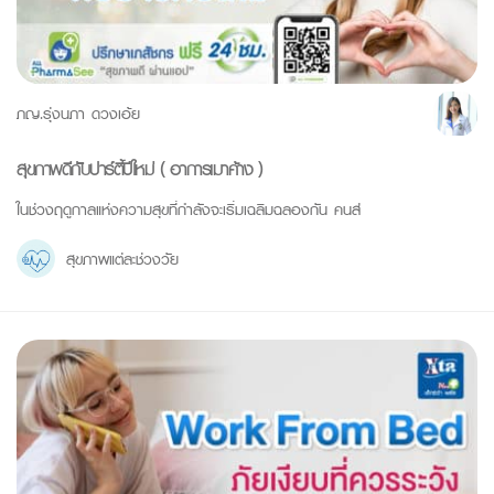
ภญ.รุ่งนภา ดวงเอ้ย
สุขภาพดีกับปาร์ตี้ปีใหม่ ( อาการเมาค้าง )
ในช่วงฤดูกาลแห่งความสุขที่กำลังจะเริ่มเฉลิมฉลองกัน คนส่
สุขภาพแต่ละช่วงวัย