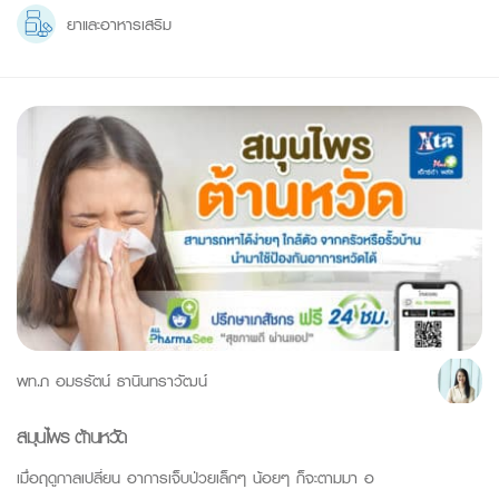
ยาและอาหารเสริม
พท.ภ อมรรัตน์ ธานินทราวัฒน์
สมุนไพร ต้านหวัด
เมื่อฤดูกาลเปลี่ยน อาการเจ็บป่วยเล็กๆ น้อยๆ ก็จะตามมา อ