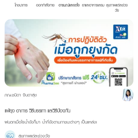
โภชนาการ
ออกกำลังกาย
อารมณ์และจิตใจ
ยาและอาหารเสริม
สุขภาพแต่ละช่วง
วัย
ภญ.ชนิดา จินดาสุข
แพ้ยุง อาการ วิธีบรรเทา และวิธีป้องกัน
ฝนตกเมื่อไรน้ำขังก็มา น้ำที่ขังตามภาชนะต่างๆ เป็นแหล่งเ
สุขภาพแต่ละช่วงวัย