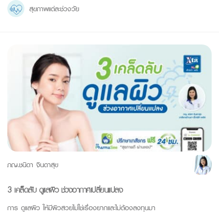
สุขภาพแต่ละช่วงวัย
ภญ.ชนิดา จินดาสุข
3 เคล็ดลับ ดูแลผิว ช่วงอากาศเปลี่ยนแปลง
การ ดูแลผิว ให้มีผิวสวยไม่ใช่เรื่องยากและไม่ต้องลงทุนมา