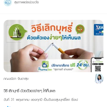
สุขภาพแต่ละช่วงวัย
ภญ.ชนิดา จินดาสุข
วิธี เลิกบุหรี่ ด้วยตัวเองง่ายๆ ให้เห็นผล
วันที่ 31 พฤษภาคม ของทุกปี เป็นวันงดสูบบุหรี่โลก ซึ่งเป