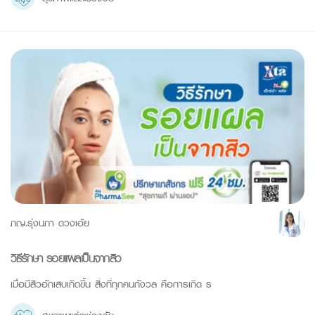
ภญ.รุ่งนภา ดวงเอ้ย
วิธีรักษา รอยแผลเป็นจากสิว
เมื่อมีสิวอักเสบเกิดขึ้น สิ่งที่ทุกคนกังวล คือการเกิด ร