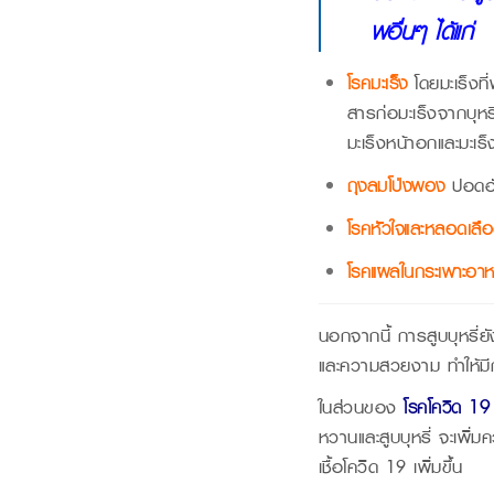
พอื่นๆ ได้แก่
โรคมะเร็ง
โดยมะเร็งที
สารก่อมะเร็งจากบุหร
มะเร็งหน้าอกและมะเร็
ถุงลมโป่งพอง
ปอดอั
โรคหัวใจและหลอดเล
โรคแผลในกระเพาะอา
นอกจากนี้ การสูบบุหรี่
และความสวยงาม ทำให้มีกล
ในส่วนของ
โรคโควิด 19
หวานและสูบบุหรี่ จะเพิ่ม
เชื้อโควิด 19 เพิ่มขึ้น