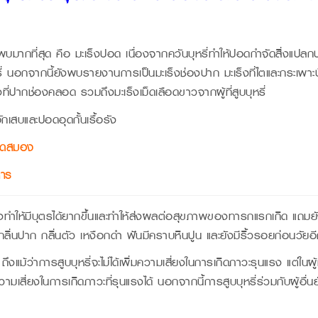
่พบมากที่สุด คือ มะเร็งปอด เนื่องจากควันบุหรี่ทำให้ปอดกำจัดสิ่งแป
ี่ นอกจากนี้ยังพบรายงานการเป็นมะเร็งช่องปาก มะเร็งที่ไตและกระเพาะ
งที่ปากช่องคลอด รวมถึงมะเร็งเม็ดเลือดขาวจากผู้ที่สูบบุหรี่
กเสบและปอดอุดกั้นเรื้อรัง
ือดสมอง
หาร
ยังทำให้มีบุตรได้ยากขึ้นและทำให้ส่งผลต่อสุขภาพของทารกแรกเกิด แถ
ิ่นปาก กลิ่นตัว เหงือกดำ ฟันมีคราบหินปูน และยังมีริ้วรอยก่อนวัยอ
ถึงแม้ว่าการสูบบุหรี่จะไม่ได้เพิ่มความเสี่ยงในการเกิดภาวะรุนแรง แต่ในผู้ที
ความเสี่ยงในการเกิดภาวะที่รุนแรงได้ นอกจากนี้การสูบบุหรี่ร่วมกับผู้อื่