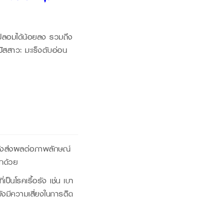
ลกปลอมได้น้อยลง รวมถึง
ปัสสาวะ มะเร็งตับอ่อน
มยังส่งผลต่อภาพลักษณ์
ีกด้วย
่เป็นโรคเรื้อรัง เช่น เบา
นยังมีความเสี่ยงในการติด