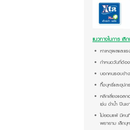
แนวทางในการ เลิกบุ
หาเหตุผลและแรงจูง
กำหนดวันที่ต้องก
บอกคนรอบข้างว่า
ทิ้งบุหรี่และอุปก
หลีกเลี่ยงแอลกอ
เช่น ดำน้ำ ปีนเข
ไม่ยอมแพ้ มีคนท
พยายาม เลิกบุหร