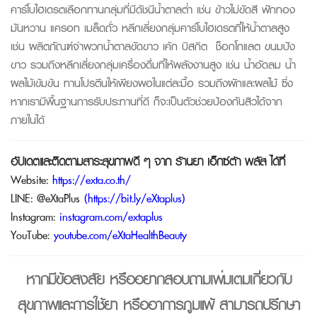
คาร์โบไฮเดรตเลือกทานกลุ่มที่มีดัชนีน้ำตาลต่ำ เช่น ข้าวไม่ขัดสี ฟักทอง
มันหวาน แครอท เมล็ดถั่ว หลีกเลี่ยงกลุ่มคาร์โบไฮเดรตที่ให้น้ำตาลสูง
เช่น ผลิตภัณฑ์จำพวกน้ำตาลขัดขาว เค้ก บิสกิต ช็อกโกแลต ขนมปัง
ขาว รวมถึงหลีกเลี่ยงกลุ่มเครื่องดื่มที่ให้พลังงานสูง เช่น น้ำอัดลม น้ำ
ผลไม้เข้มข้น ทานโปรตีนให้เพียงพอในแต่ละมื้อ รวมถึงผักและผลไม้ ซึ่ง
หากเรามีพื้นฐานการรับประทานที่ดี ก็จะเป็นตัวช่วยป้องกันสิวได้จาก
ภายในได้
อัปเดตและติดตามสาระสุขภาพดี ๆ จาก
ร้านยา เอ็กซ์ต้า พลัส
ได้ที่
Website:
https://exta.co.th/
LINE:
@eXtaPlus
(
https://bit.ly/eXtaplus
)
Instagram:
instagram.com/extaplus
YouTube:
youtube.com/eXtaHealthBeauty
หากมีข้อสงสัย หรืออยากสอบถามเพิ่มเติมเกี่ยวกับ
สุขภาพและการใช้ยา หรืออาการภูมิแพ้ สามารถปรึกษา