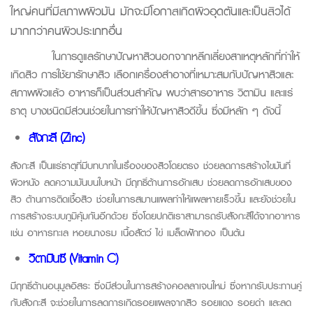
ใหญ่คนที่มีสภาพผิวมัน มักจะมีโอกาสเกิดผิวอุดตันและเป็นสิวได้
มากกว่าคนผิวประเภทอื่น
ในการดูแลรักษาปัญหาสิวนอกจากหลีกเลี่ยงสาเหตุหลักที่ทำให้
เกิดสิว การใช้ยารักษาสิว เลือกเครื่องสำอางที่เหมาะสมกับปัญหาสิวและ
สภาพผิวแล้ว อาหารก็เป็นส่วนสำคัญ พบว่าสารอาหาร วิตามิน และแร่
ธาตุ บางชนิดมีส่วนช่วยในการทำให้ปัญหาสิวดีขึ้น ซึ่งมีหลัก ๆ ดังนี้
สังกะสี (Zinc)
สังกะสี เป็นแร่ธาตุที่มีบทบาทในเรื่องของสิวโดยตรง ช่วยลดการสร้างไขมันที่
ผิวหนัง ลดความมันบนใบหน้า มีฤทธิ์ต้านการอักเสบ ช่วยลดการอักเสบของ
สิว ต้านการติดเชื้อสิว ช่วยในการสมานแผลทำให้แผลหายเร็วขึ้น และยังช่วยใน
การสร้างระบบภูมิคุ้มกันอีกด้วย ซึ่งโดยปกติเราสามารถรับสังกะสีได้จากอาหาร
เช่น อาหารทะเล หอยนางรม เนื้อสัตว์ ไข่ เมล็ดฟักทอง เป็นต้น
วิตามินซี (Vitamin C)
มีฤทธิ์ต้านอนุมูลอิสระ ซึ่งมีส่วนในการสร้างคอลลาเจนใหม่ ซึ่งหากรับประทานคู่
กับสังกะสี จะช่วยในการลดการเกิดรอยแผลจากสิว รอยแดง รอยดำ และลด