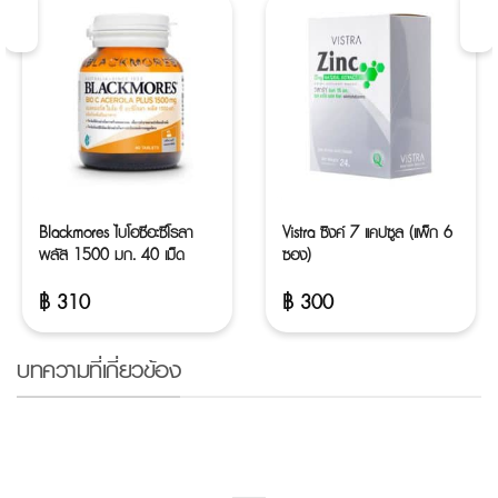
Blackmores ไบโอซีอะซีโรลา
Vistra ซิงค์ 7 แคปซูล (แพ็ก 6
พลัส 1500 มก. 40 เม็ด
ซอง)
฿
310
฿
300
บทความที่เกี่ยวข้อง