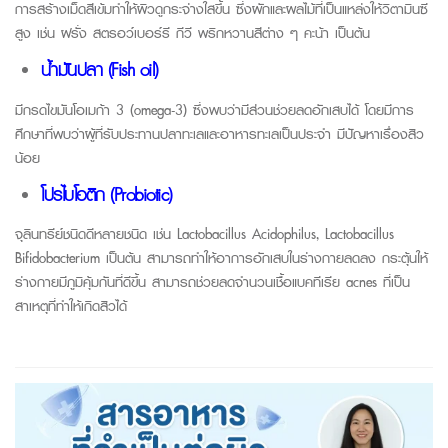
การสร้างเม็ดสีเข้มทำให้ผิวดูกระจ่างใสขึ้น ซึ่งผักและผลไม้ที่เป็นแหล่งให้วิตามินซี
สูง เช่น ฝรั่ง สตรอว์เบอร์รี กีวี พริกหวานสีต่าง ๆ คะน้า เป็นต้น
น้ำมันปลา (Fish oil)
มีกรดไขมันโอเมก้า 3 (omega-3) ซึ่งพบว่ามีส่วนช่วยลดอักเสบได้ โดยมีการ
ศึกษาที่พบว่าผู้ที่รับประทานปลาทะเลและอาหารทะเลเป็นประจำ มีปัญหาเรื่องสิว
น้อย
โปรไบโอติก (Probiotic)
จุลินทรีย์ชนิดดีหลายชนิด เช่น Lactobacillus Acidophilus, Lactobacillus
Bifidobacterium เป็นต้น สามารถทำให้อาการอักเสบในร่างกายลดลง กระตุ้นให้
ร่างกายมีภูมิคุ้มกันที่ดีขึ้น สามารถช่วยลดจำนวนเชื้อแบคทีเรีย acnes ที่เป็น
สาเหตุที่ทำให้เกิดสิวได้