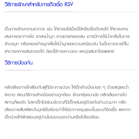
วิธีการรักษาสำหรับการติดเชื้อ RSV
เป็นการรักษาตามอาการ เช่น ให้ยาลดไข้เมื่อมีไข้หรือเช็ดตัวลดไข้ ให้ยาละลาย
เสมหะลดอาการไอ ยาลดน้ำมูก ยาขยายหลอดลม อาจมีการใช้น้ำเกลือในการ
ล้างจมูก หรือหยดเข้าจมูกเพื่อให้น้ำมูกลดความเหนียวข้น ในเด็กบางรายที่ไม่
สามารถคายเสมหะเองได้ ต้องใช้การเคาะปอด และดูดเสมหะโดยแพทย์
วิธีการป้องกัน
หลีกเลี่ยงการใกล้ชิดกับผู้ที่มีอาการป่วย ให้เด็กล้างมือบ่อย ๆ ด้วยสบู่และน้ำ
สะอาด สอนวิธีการล้างมืออย่างถูกต้อง รักษาสุขอนามัย หลีกเลี่ยงการไป
สถานที่แออัด ไม่พาเด็กไปเล่นบริเวณที่มีเด็กเล่นอยู่ด้วยกันจำนวนมาก หลีก
เลี่ยงการสัมผัสควันบุหรี่ซึ่งยิ่งจะทำให้มีอาการรุนแรงขึ้นขณะที่ติดเชื้อ และหาก
เด็กป่วยให้พักผ่อนอยู่บ้านไม่ออกนอกบ้านหรือไปโรงเรียน