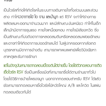
เป็นไวรัสที่ก่อให้เกิดโรคในระบบทางเดินหายใจทั้งส่วนบนและส่วน
ล่าง ทำให้มี
อาการไข้ ไอ จาม และน้ำมูก
แต่ RSV จะทำให้ร่างกาย
ผลิตเสมหะออกมาจำนวนมาก และมีลักษณะข้นเหนียว ทำให้ในเด็ก
เล็กมักมีอาการรุนแรง หายใจเหนื่อยหอบ หายใจมีเสียงหวีด ซึ่ง
เป็นลักษณะที่บ่งถึงอาการหลอดลมตีบหรือหลอดลมฝอยอักเสบ
และอาจทำให้เกิดอาการปอดอักเสบได้ ในผู้ปกครองหากสังเกต
บุตรหลานมีอาการข้างต้น สามารถพาพบแพทย์เพื่อวินิจฉัยหา
สาเหตุและรับการรักษา
แต่ในปัจจุบันสามารถทดสอบเบื้องต้นได้ง่ายขึ้น โดยใช้ตัวทดสอบการติด
เชื้อไวรัส RSV
ซึ่งเป็นเครื่องมือที่สามารถซื้อได้ตามร้านยาทั่วไป
โดยใช้วิธีการป้ายโพรงจมูก นอกจากทดสอบสำหรับ RSV ได้แล้ว
ยังสามารถทดสอบหาเชื้อไวรัสไข้หวัดใหญ่ A/B และโควิด ในแผ่น
ทดสอบเดียวกันได้