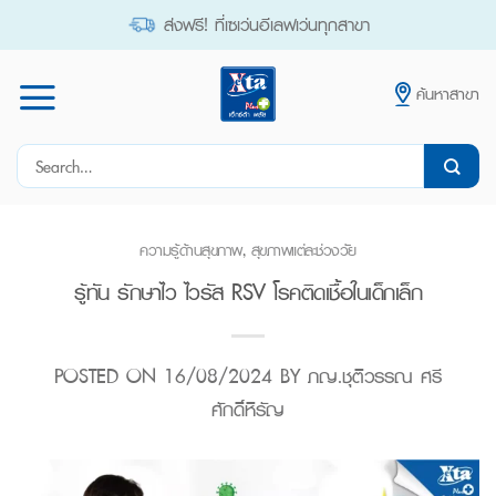
Skip
ส่งฟรี! ที่เซเว่นอีเลฟเว่นทุกสาขา
to
content
ค้นหาสาขา
Search
for:
ความรู้ด้านสุขภาพ
,
สุขภาพแต่ละช่วงวัย
รู้ทัน รักษาไว ไวรัส RSV โรคติดเชื้อในเด็กเล็ก
POSTED ON
16/08/2024
BY
ภญ.ชุติวรรณ ศรี
ศักดิ์หิรัญ