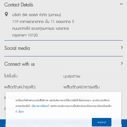
Contact Details
บริษัท ซีพี ออลล์ จำกัด (มหาชน)
119 อาคารธาราสาทร ชั้น 11 ซอยสาทร 5
ถนนสาทรใต้ แขวงทุ่งมหาเมฆ เขตสาทร
กรุงเทพฯ 10120
Social media
Connect with us
โปรโมชั่น
มุมสุขภาพ
ผลิตภัณฑ์บำรุงผิว
ผลิตภัณฑ์อาหารเสริม
ยาใช้เฉพาะที่
อุปกรณ์เพื่อสุขภาพ
เราใช้คุกกี้เพื่อพัฒนาประสิทธิภาพ และประสบการณ์ที่ดีในการใช้เว็บไซต์ของคุณ คุณสามารถศึกษา
รายละเอียดได้ที่
นโยบายการใช้คุกกี้
และสามารถจัดการความเป็นส่วนตัวเองได้ของคุณได้เองโดยคลิก
อาหารทางการแพทย์
ที่
ตั้งค่า
อนุญาต
©2026 Exta. All Rights Reserved. •
การแจ้งการประมวลผลข้อมูลส่วนบุคคล
•