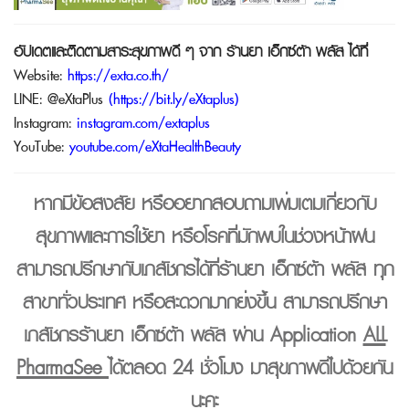
อัปเดตและติดตามสาระสุขภาพดี ๆ จาก
ร้านยา เอ็กซ์ต้า พลัส
ได้ที่
Website:
https://exta.co.th/
LINE:
@eXtaPlus
(
https://bit.ly/eXtaplus
)
Instagram:
instagram.com/extaplus
YouTube:
youtube.com/eXtaHealthBeauty
หากมีข้อสงสัย หรืออยากสอบถามเพิ่มเติมเกี่ยวกับ
สุขภาพและการใช้ยา หรือโรคที่มักพบในช่วงหน้าฝน
สามารถปรึกษากับเภสัชกรได้ที่
ร้านยา เอ็กซ์ต้า พลัส
ทุก
สาขาทั่วประเทศ หรือสะดวกมากยิ่งขึ้น สามารถปรึกษา
เภสัชกรร้านยา เอ็กซ์ต้า พลัส ผ่าน Application
ALL
PharmaSee
ได้ตลอด 24 ชั่วโมง มาสุขภาพดีไปด้วยกัน
นะคะ