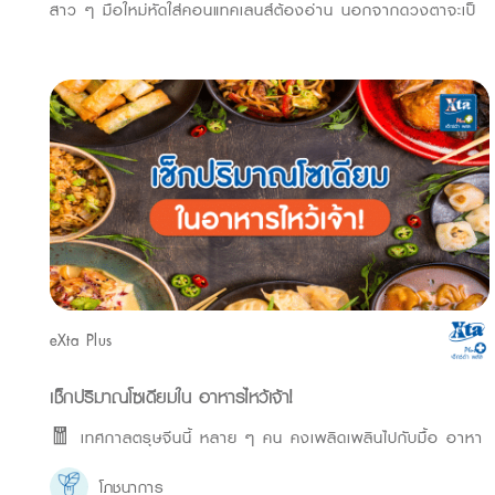
สาว ๆ มือใหม่หัดใส่คอนแทคเลนส์ต้องอ่าน นอกจากดวงตาจะเป็
eXta Plus
เช็กปริมาณโซเดียมใน อาหารไหว้เจ้า!
🧧 เทศกาลตรุษจีนนี้ หลาย ๆ คน คงเพลิดเพลินไปกับมื้อ อาหา
โภชนาการ