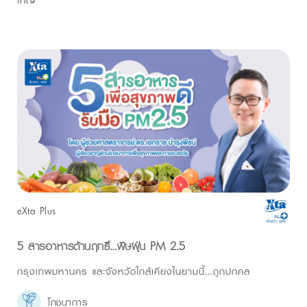
eXta Plus
5 สารอาหารต้านฤทธิ์…พิษฝุ่น PM 2.5
กรุงเทพมหานคร และจังหวัดใกล้เคียงในยามนี้…ถูกปกคล
โภชนาการ