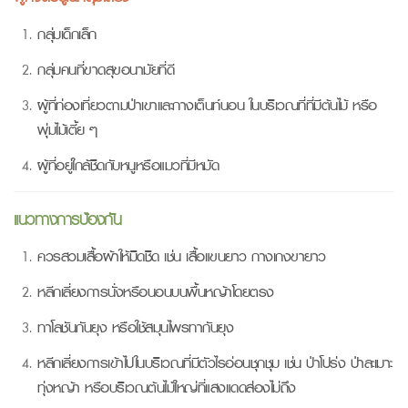
กลุ่มเด็กเล็ก
กลุ่มคนที่ขาดสุขอนามัยที่ดี
ผู้ที่ท่องเที่ยวตามป่าเขาและกางเต็นท์นอน ในบริเวณที่ที่มีต้นไม้ หรือ
พุ่มไม้เตี้ย ๆ
ผู้ที่อยู่ใกล้ชิดกับหนูหรือแมวที่มีหมัด
แนวทางการป้องกัน
ควรสวมเสื้อผ้าให้มิดชิด เช่น เสื้อแขนยาว กางเกงขายาว
หลีกเลี่ยงการนั่งหรือนอนบนพื้นหญ้าโดยตรง
ทาโลชันกันยุง หรือใช้สมุนไพรทากันยุง
หลีกเลี่ยงการเข้าไปในบริเวณที่มีตัวไรอ่อนชุกชุม เช่น ป่าโปร่ง ป่าละเมาะ
ทุ่งหญ้า หรือบริเวณต้นไม้ใหญ่ที่แสงแดดส่องไม่ถึง