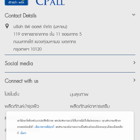
Contact Details
บริษัท ซีพี ออลล์ จำกัด (มหาชน)
119 อาคารธาราสาทร ชั้น 11 ซอยสาทร 5
ถนนสาทรใต้ แขวงทุ่งมหาเมฆ เขตสาทร
กรุงเทพฯ 10120
Social media
Connect with us
โปรโมชั่น
มุมสุขภาพ
ผลิตภัณฑ์บำรุงผิว
ผลิตภัณฑ์อาหารเสริม
ยาใช้เฉพาะที่
อุปกรณ์เพื่อสุขภาพ
เราใช้คุกกี้เพื่อพัฒนาประสิทธิภาพ และประสบการณ์ที่ดีในการใช้เว็บไซต์ของคุณ คุณสามารถศึกษา
รายละเอียดได้ที่
นโยบายการใช้คุกกี้
และสามารถจัดการความเป็นส่วนตัวเองได้ของคุณได้เองโดยคลิก
อาหารทางการแพทย์
ที่
ตั้งค่า