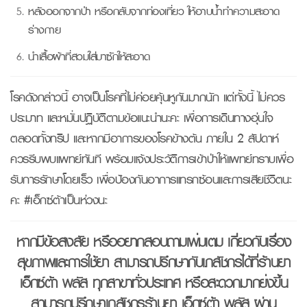
หลังออกจากป่า หรือกลับจากท่องเที่ยว ให้อาบน้ำทำความสะอาด
ร่างกาย
นำเสื้อผ้าที่สวมใส่มาซักให้สะอาด
โรคดังกล่าวนี้ อาจเป็นโรคที่ไม่ค่อยคุ้นหูกันมากนัก แต่ทั้งนี้ ไม่ควร
ประมาท และหมั่นปฏิบัติตามข้อแนะนำนะคะ เพื่อการเดินทางอุ่นใจ
ตลอดทั้งทริป และหากมีอาการของโรคข้างต้น ภายใน 2 สัปดาห์
ควรรีบพบแพทย์ทันที พร้อมแจ้งประวัติการเข้าป่าให้แพทย์ทราบเพื่อ
รับการรักษาโดยเร็ว เพื่อป้องกันอาการแทรกซ้อนและการเสียชีวิตนะ
คะ #เอ็กซ์ต้าเป็นห่วงนะ
หากมีข้อสงสัย หรืออยากสอบถามเพิ่มเติม เกี่ยวกับเรื่อง
สุขภาพและการใช้ยา สามารถปรึกษากับเภสัชกรได้ที่ร้านยา
เอ็กซ์ต้า พลัส ทุกสาขาทั่วประเทศ หรือสะดวกมากยิ่งขึ้น
สามารถปรึกษาเภสัชกรร้านยา เอ็กซ์ต้า พลัส ผ่าน