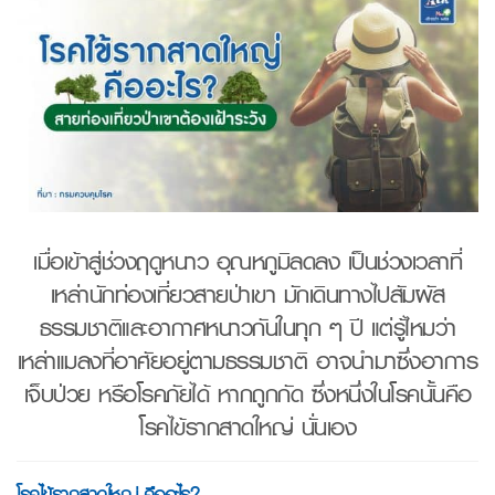
เมื่อเข้าสู่ช่วงฤดูหนาว อุณหภูมิลดลง เป็นช่วงเวลาที่
เหล่านักท่องเที่ยวสายป่าเขา มักเดินทางไปสัมผัส
ธรรมชาติและอากาศหนาวกันในทุก ๆ ปี แต่รู้ไหมว่า
เหล่าแมลงที่อาศัยอยู่ตามธรรมชาติ อาจนำมาซึ่งอาการ
เจ็บป่วย หรือโรคภัยได้ หากถูกกัด ซึ่งหนึ่งในโรคนั้นคือ
โรคไข้รากสาดใหญ่ นั่นเอง
โรคไข้รากสาดใหญ่ คืออะไร
?