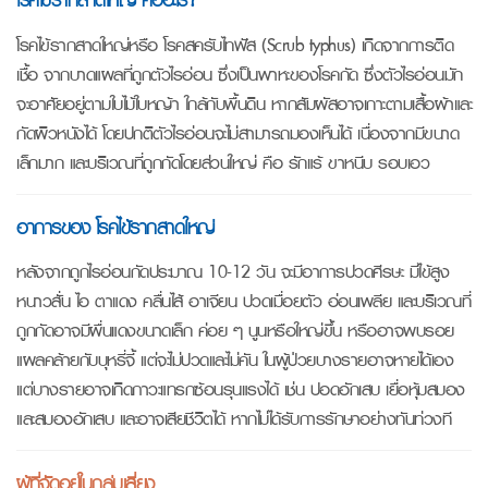
โรคไข้รากสาดใหญ่หรือ โรคสครับไทฟัส (Scrub typhus) เกิดจากการติด
เชื้อ จากบาดแผลที่ถูกตัวไรอ่อน ซึ่งเป็นพาหะของโรคกัด ซึ่งตัวไรอ่อนมัก
จะอาศัยอยู่ตามใบไม้ใบหญ้า ใกล้กับพื้นดิน หากสัมผัสอาจเกาะตามเสื้อผ้าและ
กัดผิวหนังได้ โดยปกติตัวไรอ่อนจะไม่สามารถมองเห็นได้ เนื่องจากมีขนาด
เล็กมาก และบริเวณที่ถูกกัดโดยส่วนใหญ่ คือ รักแร้ ขาหนีบ รอบเอว
อาการของ โรคไข้รากสาดใหญ่
หลังจากถูกไรอ่อนกัดประมาณ 10-12 วัน จะมีอาการปวดศีรษะ มีไข้สูง
หนาวสั่น ไอ ตาแดง คลื่นไส้ อาเจียน ปวดเมื่อยตัว อ่อนเพลีย และบริเวณที่
ถูกกัดอาจมีผื่นแดงขนาดเล็ก ค่อย ๆ นูนหรือใหญ่ขึ้น หรืออาจพบรอย
แผลคล้ายกับบุหรี่จี้ แต่จะไม่ปวดและไม่คัน ในผู้ป่วยบางรายอาจหายได้เอง
แต่บางรายอาจเกิดภาวะแทรกซ้อนรุนแรงได้ เช่น ปอดอักเสบ เยื่อหุ้มสมอง
และสมองอักเสบ และอาจเสียชีวิตได้ หากไม่ได้รับการรักษาอย่างทันท่วงที
ผู้ที่จัดอยู่ในกลุ่มเสี่ยง