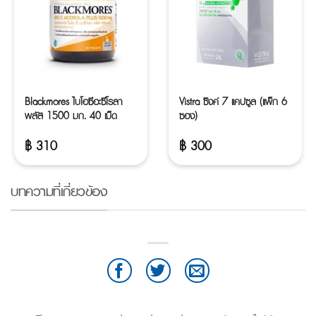
Blackmores ไบโอซีอะซีโรลา
Vistra ซิงค์ 7 แคปซูล (แพ็ก 6
พลัส 1500 มก. 40 เม็ด
ซอง)
฿
310
฿
300
บทความที่เกี่ยวข้อง