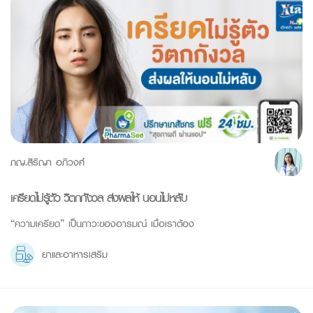
ภญ.สิริญา อภิวงศ์
เครียดไม่รู้ตัว วิตกกังวล ส่งผลให้ นอนไม่หลับ
“ความเครียด” เป็นภาวะของอารมณ์ เมื่อเราต้อง
ยาและอาหารเสริม