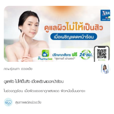
ภญ.รุ่งนภา ดวงเอ้ย
ดูแลผิว ไม่ให้เป็นสิว เมื่อเผชิญแดดหน้าร้อน
ในช่วงฤดูร้อน เมื่อผิวของเราถูกแสงแดด ผิวหนังชั้นนอกจะเ
สุขภาพแต่ละช่วงวัย