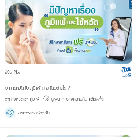
eXta Plus
อาการหวัดกับ ภูมิแพ้ ต่างกันอย่างไร ?
อาการหวัดและ ภูมิแพ้ 🤧 ดูเผิน ๆ อาจคล้ายกัน แต่โรคทั้ง
สุขภาพแต่ละช่วงวัย