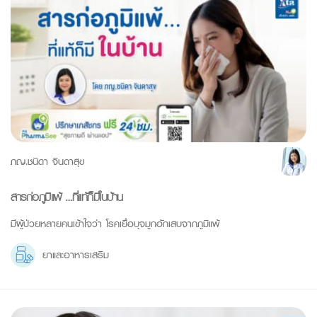
ภญ.ชนิดา จินดาสุข
สารก่อภูมิแพ้ …ที่แท้ก็มีในบ้าน
มีผู้ป่วยหลายคนเข้าใจว่า โรคเยื่อบุจมูกอักเสบจากภูมิแพ้
ยาและอาหารเสริม