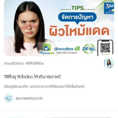
ภญ.ชุติวรรณ ศรีศักดิ์หิรัญ
วิธีฟื้นฟู ผิวไหม้แดด ให้กลับมาสุขภาพดี
เมื่อฤดูร้อนมาถึง นอกจากอากาศที่ร้อนจะทำให้เนื้อตัวเหนี
สุขภาพแต่ละช่วงวัย