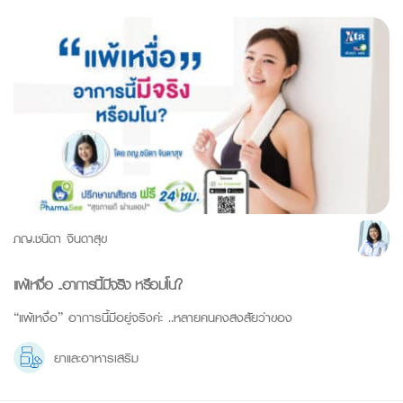
ภญ.ชนิดา จินดาสุข
แพ้เหงื่อ ..อาการนี้มีจริง หรือมโน?
“แพ้เหงื่อ” อาการนี้มีอยู่จริงค่ะ ..หลายคนคงสงสัยว่าของ
ยาและอาหารเสริม