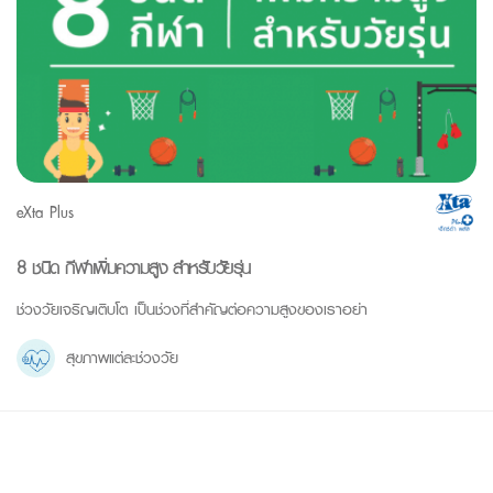
eXta Plus
8 ชนิด กีฬาเพิ่มความสูง สำหรับวัยรุ่น
ช่วงวัยเจริญเติบโต เป็นช่วงที่สำคัญต่อความสูงของเราอย่า
สุขภาพแต่ละช่วงวัย