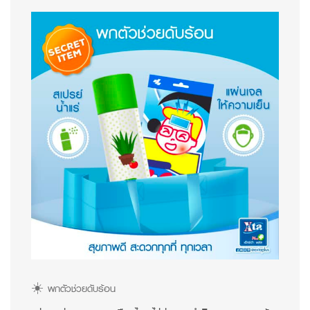
☀️ พกตัวช่วยดับร้อน