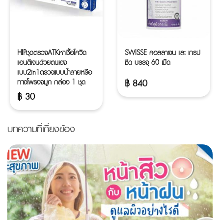
HIPชุดตรวจATKหาเชื้อโควิด
SWISSE คอลลาเจน และ เกรป
แอนติเจนด้วยตนเอง
ซีด บรรจุ 60 เม็ด
แบบ2in1ตรวจแบบน้ำลายหรือ
ทางโพรงจมูก กล่อง 1 ชุด
฿
840
฿
30
บทความที่เกี่ยงข้อง