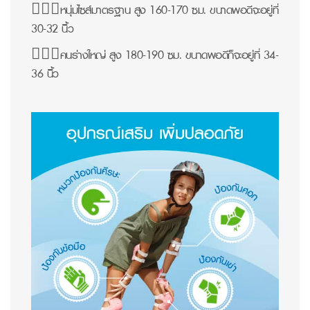
🙋🏻‍♂หนุ่มไซส์มาตรฐาน สูง 160-170 ซม. ขนาดพอดีจะอยู่ที่
30-32 นิ้ว
🙋🏻‍♂คนร่างใหญ่ สูง 180-190 ซม. ขนาดพอดีก็จะอยู่ที่ 34-
36 นิ้ว