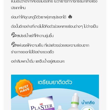
แน่นอนว่าอากาศของเมืองไทย ไม่ว่าเราจะทำกิจกรรมกลางแจ้ง
ประเภทไหน
ย่อมทำให้อุณหภูมิตัวเราพุ่งทะลุปรอทได้ 🔥
ดังนั้นอีกอย่างที่ขาดไม่ได้คือตัวช่วยคลายร้อนต่างๆ ไม่ว่าจะเป็น
💦สเปรย์น้ำแร่ที่ให้ความชุ่มชื้น
💦แผ่นเจลให้ความเย็น ที่แปะแล้วจะช่วยลดความร้อนจาก
ร่างกายออกไปได้อย่างรวดเร็ว
อย่าลืมพกน้ำดื่ม และจิบน้ำอยู่เสมอนะคะ