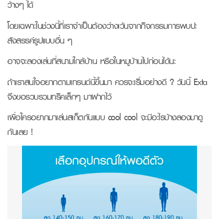
ว้างๆ ได้
โดยเฉพาะในช่วงนี้ที่เราจำเป็นต้องว่างเว้นจากกิจกรรมการพบปะ
สังสรรค์รูปแบบอื่น ๆ
อาจจะลองเล่นที่สนามใกล้บ้าน หรือในหมูบ้านไปก่อนได้นะ
ถ้าเราสนใจอยากตามเทรนด์นี้ขึ้นมา ควรจะเริ่มอย่างดี ? วันนี้ Exta
จึงขอรวบรวมทริคเล็กๆ มาฝากไว้
เผื่อใครอยากมาเล่นสเก็ตกันแบบ cool cool จะมีอะไรบ้างลองมาดู
กันเลย !