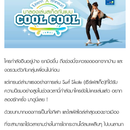
ใครกำลังอินอยู่บ้าง ยกมือขึ้น ถึงช่วงนี้จะควรงดออกจากบ้าน และ
งดรวมตัวกับกลุ่มเพื่อนไปก่อน
แต่เทรนด์ล่ามาแรงอย่างการเล่น Surf Skate (เซิร์ฟสเก็ต)ที่ได้รับ
ความนิยมอย่างสูงในช่วงเวลานี้กำลังมาใครยังไม่เคยเล่นแล้ว อยาก
ลองซักครั้ง มาดูนี่เลย !
ด้วยบทบาทของการเป็นทั้งกีฬา และไลฟ์สไตล์ล่าสุดของชาวเมือง
ที่จะสามารถใช้เวลายามว่างในการไถกระดานโต้ลมเพลินๆ ไปบนลานก