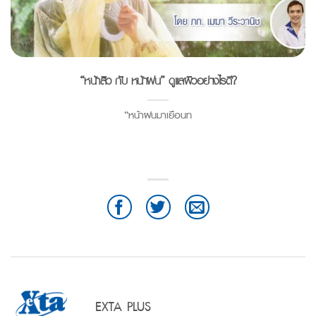
“หน้าสิว กับ หน้าฝน” ดูแลผิวอย่างไรดี?
“หน้าฝนมาเยือนท
EXTA PLUS