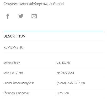
Categories:
ผลิตภัณฑ์เพื่อสุขภาพ
,
สินค้าขายดี
DESCRIPTION
REVIEWS (0)
เลขที่ทะเบียนยา
2A 16/60
เลขที่ ฆอ. / ฆพ.
ฆท.947/2561
ขนาดสินค้ารวมบรรจุภัณฑ์
(กxยxส) 6×5.5×17 ซม.
น้ำหนักรวมบรรจุภัณฑ์
0.265 กก.