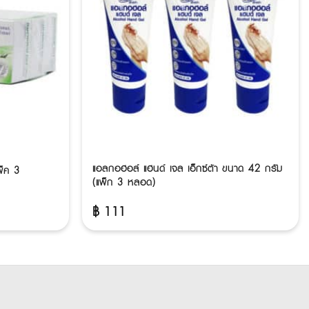
แอลกอฮอล์ แฮนด์ เจล เอ็กซ์ต้า ขนาด 42 กรัม
พ็ค 3
(แพ็ก 3 หลอด)
฿
111