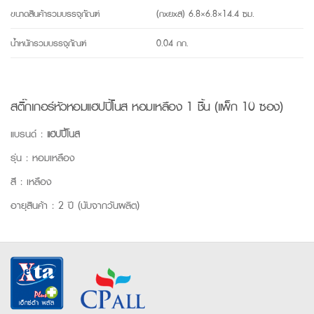
ขนาดสินค้ารวมบรรจุภัณฑ์
(กxยxส) 6.8×6.8×14.4 ซม.
น้ำหนักรวมบรรจุภัณฑ์
0.04 กก.
สติ๊กเกอร์หัวหอมแฮปปี้โนส หอมเหลือง 1 ชิ้น (แพ็ก 10 ซอง)
แบรนด์ :
แฮปปี้โนส
รุ่น : หอมเหลือง
สี : เหลือง
อายุสินค้า : 2 ปี (นับจากวันผลิต)