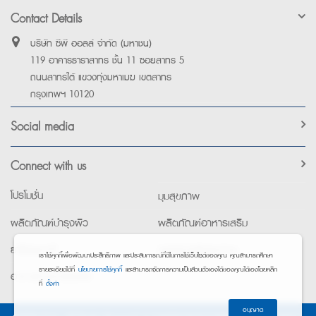
Contact Details
บริษัท ซีพี ออลล์ จำกัด (มหาชน)
119 อาคารธาราสาทร ชั้น 11 ซอยสาทร 5
ถนนสาทรใต้ แขวงทุ่งมหาเมฆ เขตสาทร
กรุงเทพฯ 10120
Social media
Connect with us
โปรโมชั่น
มุมสุขภาพ
ผลิตภัณฑ์บำรุงผิว
ผลิตภัณฑ์อาหารเสริม
ยาใช้เฉพาะที่
อุปกรณ์เพื่อสุขภาพ
เราใช้คุกกี้เพื่อพัฒนาประสิทธิภาพ และประสบการณ์ที่ดีในการใช้เว็บไซต์ของคุณ คุณสามารถศึกษา
รายละเอียดได้ที่
นโยบายการใช้คุกกี้
และสามารถจัดการความเป็นส่วนตัวเองได้ของคุณได้เองโดยคลิก
อาหารทางการแพทย์
ที่
ตั้งค่า
อนุญาต