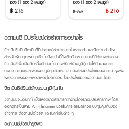
ซอง (1 ซอง 2 แคปซูล)
ซอง (1 ซอง 2 แคปซูล)
฿
216
฿
216
฿
240
Original
Current
price
price
was:
is:
฿ 240.
฿ 216.
วิตามินซี
มีประโยชน์ต่อร่างกายอย่างไร
วิตามินซี
เป็นวิตามินที่มีประโยชน์ต่อร่างกายในหลายด้านและมีความสำคัญ
สำหรับผู้คนทุกเพศทุกวัย ในปัจจุบันนี้มีผลิตภัณฑ์มากมายที่มีส่วนผสมของ
วิตามินซี
เพื่อเป็นอีกหนึ่งตัวช่วยในการเสริมสร้างภูมิคุ้มกันให้กับร่างกาย
นอกจากการช่วยเพิ่มระบบภูมิคุ้มกันแล้ว
วิตามินซี
ยังมีประโยชน์ต่อการบำรุงผิว
พรรณ และระบบหลอดเลือดได้อีกด้วย โดยประโยชน์ของ
วิตามินซี
ได้แก่
วิตามินซี
เสริมสร้างระบบภูมิคุ้มกัน
วิตามินซี
จะช่วยทำให้เม็ดเลือดขาวสามารถทำงานได้อย่างมีประสิทธิภาพ โดย
ออกฤทธิ์เป็นสาย Anti-Histamine ช่วยในการเสริมสร้างระบบภูมิคุ้มกันของ
ร่างกาย ต่อต้านเชื้อไวรัส และแบคทีเรียต่าง ๆ
วิตามินซี
ช่วยบำรุงผิว