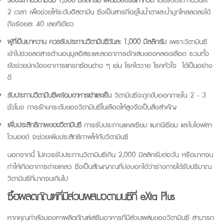
2 เวลา เพื่อช่วยให้ระดับฮิสตามีน ซึ่งเป็นสารที่อยู่ในน้ำตาและน้ำมูกไหลลดลงได้
ถึงร้อยละ 40 เลยทีเดียว
ผู้ที่เป็นเบาหวาน ควรรับประทาน
วิตามินซี
วันละ 1,000 มิลลิกรัม
เพราะ
วิตามินซี
เข้าไปช่วยลดสารต้านอนุมูลอิสระและลดอาการอักเสบของหลอดเลือด รวมทั้ง
ยังช่วยปกป้องอาการแทรกซ้อนต่าง ๆ เช่น โรคไตวาย โรคหัวใจ ได้เป็นอย่าง
ดี
รับประทาน
วิตามินซี
พร้อมอาหารเช้าและเย็น
วิตามินซี
จะถูกขับออกภายใน 2 - 3
ชั่วโมง การรักษาระดับของ
วิตามินซี
ในเลือดให้สูงจึงเป็นสิ่งสำคัญ
เพิ่มประสิทธิภาพของ
วิตามินซี
การรับประทานแคลเซียม แมกนีเซียม และไบโอฟลา
โวนอยด์ จะช่วยเพิ่มประสิทธิภาพให้กับ
วิตามินซี
นอกจากนี้ ไม่ควรรับประทาน
วิตามินซี
เกิน 2,000 มิลลิกรัมต่อวัน หรือมากจน
ทำให้เกิดอาการถ่ายเหลว ซึ่งเป็นสัญญาณที่บ่งบอกได้ว่าร่างกายได้รับปริมาณ
วิตามินซี
ที่มากจนเกินไป
ซื้อผลิตภัณฑ์ที่มีส่วนผสม
วิตามินซี
ที่ eXta Plus
หากคุณกำลังมองหาผลิตภัณฑ์เสริมอาหารที่มีส่วนผสมของ
วิตามินซี
สามารถ