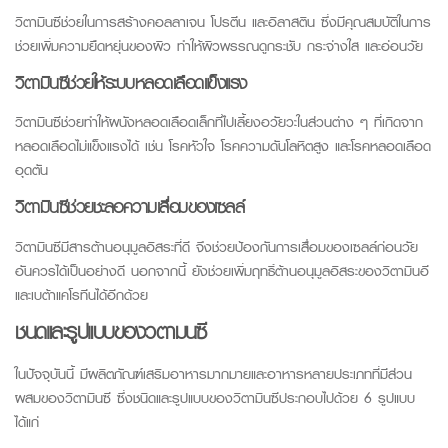
วิตามินซี
ช่วยในการสร้างคอลลาเจน โปรตีน และอิลาสติน ซึ่งมีคุณสมบัติในการ
ช่วยเพิ่มความยืดหยุ่นของผิว ทำให้ผิวพรรณดูกระชับ กระจ่างใส และอ่อนวัย
วิตามินซี
ช่วยให้ระบบหลอดเลือดแข็งแรง
วิตามินซี
ช่วยทำให้ผนังหลอดเลือดเล็กที่ไปเลี้ยงอวัยวะในส่วนต่าง ๆ ที่เกิดจาก
หลอดเลือดไม่แข็งแรงได้ เช่น โรคหัวใจ โรคความดันโลหิตสูง และโรคหลอดเลือด
อุดตัน
วิตามินซี
ช่วยชะลอความเสื่อมของเซลล์
วิตามินซี
มีสารต้านอนุมูลอิสระที่ดี จึงช่วยป้องกันการเสื่อมของเซลล์ก่อนวัย
อันควรได้เป็นอย่างดี นอกจากนี้ ยังช่วยเพิ่มฤทธิ์ต้านอนุมูลอิสระของวิตามินอี
และเบต้าแคโรทีนได้อีกด้วย
ชนิดและรูปแบบของ
วิตามินซี
ในปัจจุบันนี้ มีผลิตภัณฑ์เสริมอาหารมากมายและอาหารหลายประเภทที่มีส่วน
ผสมของ
วิตามินซี
ซึ่งชนิดและรูปแบบของ
วิตามินซี
ประกอบไปด้วย 6 รูปแบบ
ได้แก่