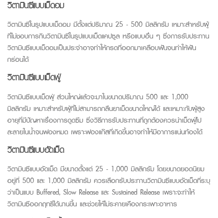
วิตามินซี
แบบเม็ดอม
วิตามินซี
ในรูปแบบเม็ดอม มีตั้งแต่ปริมาณ 25 - 500 มิลลิกรัม เหมาะสำหรับผู้
ที่ไม่ชอบการกิน
วิตามินซี
ในรูปแบบเม็ดแคปซูล หรือแบบอื่น ๆ ซึ่งการรับประทาน
วิตามินซี
แบบเม็ดอมเป็นประจำอาจทำให้กรดที่ออกมาเคลือบฟันจนทำให้ฟัน
กร่อนได้
วิตามินซี
แบบเม็ดฟู่
วิตามินซี
แบบเม็ดฟู่ ส่วนใหญ่แล้วจะมาในขนาดปริมาณ 500 และ 1,000
มิลลิกรัม เหมาะสำหรับผู้ที่ไม่สามารถกลืนยาเม็ดขนาดใหญ่ได้ และเหมาะกับผู้สูง
อายุที่มีปัญหาเรื่องการดูดซึม ซึ่งวิธีการรับประทานที่ถูกต้องควรนำเม็ดฟู่ไป
ละลายในน้ำจนฟองหมด เพราะฟองแก๊สที่เกิดขึ้นอาจทำให้มีอาการแน่นท้องได้
วิตามินซี
แบบอัดเม็ด
วิตามินซี
แบบอัดเม็ด มีขนาดตั้งแต่ 25 - 1,000 มิลลิกรัม โดยขนาดยอดนิยม
อยู่ที่ 500 และ 1,000 มิลลิกรัม ควรเลือกรับประทาน
วิตามินซี
แบบอัดเม็ดที่ระบุ
ว่าเป็นแบบ Buffered, Slow Release และ Sustained Release เพราะจะทำให้
วิตามินซี
ออกฤทธิ์ได้นานขึ้น และช่วยให้ไม่ระคายเคืองกระเพาะอาหาร