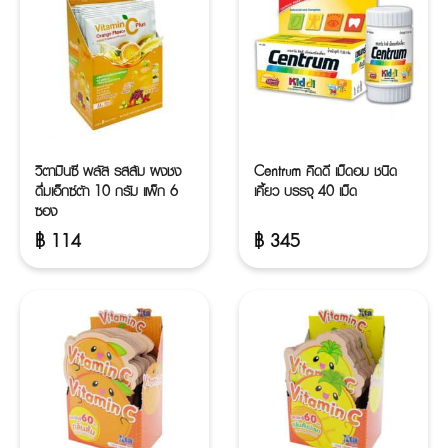
วิตามินซี พลัส รสส้ม ผงชง
Centrum คิดดี เม็ดอม ชนิด
ดื่มเอ็กซ์ต้า 10 กรัม แพ็ก 6
เคี้ยว บรรจุ 40 เม็ด
ซอง
฿
114
฿
345