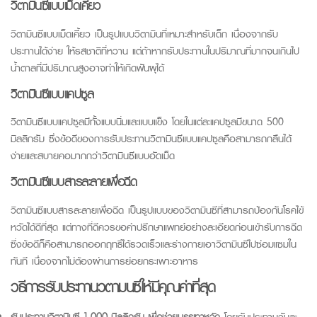
วิตามินซี
แบบเม็ดเคี้ยว
วิตามินซี
แบบเม็ดเคี้ยว เป็นรูปแบบวิตามินที่เหมาะสำหรับเด็ก เนื่องจากรับ
ประทานได้ง่าย ให้รสชาติที่หวาน แต่ถ้าหากรับประทานในปริมาณที่มากจนเกินไป
น้ำตาลที่มีปริมาณสูงอาจทำให้เกิดฟันผุได้
วิตามินซี
แบบแคปซูล
วิตามินซี
แบบแคปซูลมีทั้งแบบนิ่มและแบบแข็ง โดยในแต่ละแคปซูลมีขนาด 500
มิลลิกรัม ซึ่งข้อดีของการรับประทาน
วิตามินซี
แบบแคปซูลคือสามารถกลืนได้
ง่ายและสบายคอมากกว่า
วิตามินซี
แบบอัดเม็ด
วิตามินซี
แบบสารละลายเพื่อฉีด
วิตามินซี
แบบสารละลายเพื่อฉีด เป็นรูปแบบของ
วิตามินซี
ที่สามารถป้องกันโรคไข้
หวัดได้ดีที่สุด แต่ทางที่ดีควรขอคำปรึกษาแพทย์อย่างละเอียดก่อนเข้ารับการฉีด
ซึ่งข้อดีก็คือสามารถออกฤทธิ์ได้รวดเร็วและร่างกายเอา
วิตามินซี
ไปซ่อมแซมใน
ทันที เนื่องจากไม่ต้องผ่านการย่อยกระเพาะอาหาร
วิธีการรับประทาน
วิตามินซี
ให้มีคุณค่าที่สุด
รับประทาน
วิตามินซี
1,000 มิลลิกรัม เพื่อช่วยบรรเทาหวัด
โดยรับประทานวันละ