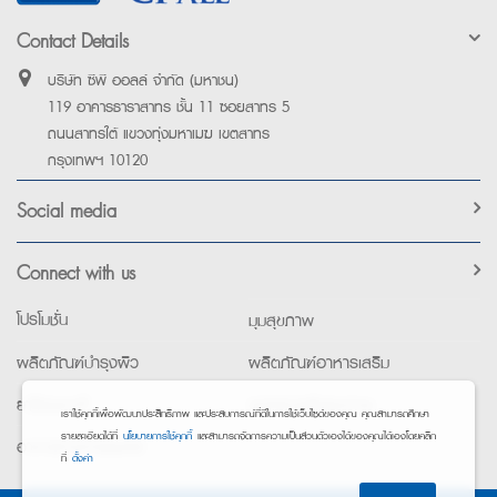
Contact Details
บริษัท ซีพี ออลล์ จำกัด (มหาชน)
119 อาคารธาราสาทร ชั้น 11 ซอยสาทร 5
ถนนสาทรใต้ แขวงทุ่งมหาเมฆ เขตสาทร
กรุงเทพฯ 10120
Social media
Connect with us
โปรโมชั่น
มุมสุขภาพ
ผลิตภัณฑ์บำรุงผิว
ผลิตภัณฑ์อาหารเสริม
ยาใช้เฉพาะที่
อุปกรณ์เพื่อสุขภาพ
เราใช้คุกกี้เพื่อพัฒนาประสิทธิภาพ และประสบการณ์ที่ดีในการใช้เว็บไซต์ของคุณ คุณสามารถศึกษา
รายละเอียดได้ที่
นโยบายการใช้คุกกี้
และสามารถจัดการความเป็นส่วนตัวเองได้ของคุณได้เองโดยคลิก
อาหารทางการแพทย์
ที่
ตั้งค่า