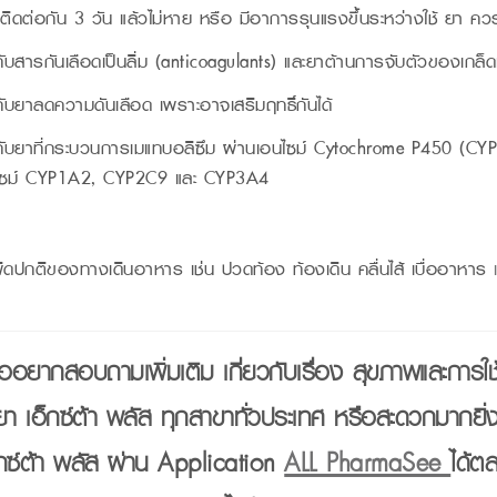
ติดต่อกัน 3 วัน แล้วไม่หาย หรือ มีอาการรุนแรงขึ้นระหว่างใช้ ยา คว
ับสารกันเลือดเป็นลิ่ม (anticoagulants) และยาต้านการจับตัวของเกล็ดเ
ับยาลดความดันเลือด เพราะอาจเสริมฤทธิ์กันได้
กับยาที่กระบวนการเมแทบอลิซึม ผ่านเอนไซม์ Cytochrome P450 (CYP)
เอนไซม์ CYP1A2, CYP2C9 และ CYP3A4
ิดปกติของทางเดินอาหาร เช่น ปวดท้อง ท้องเดิน คลื่นไส้ เบื่ออาหาร
ออยากสอบถามเพิ่มเติม เกี่ยวกับเรื่อง สุขภาพและการ
านยา เอ็กซ์ต้า พลัส ทุกสาขาทั่วประเทศ หรือสะดวกมากยิ
กซ์ต้า พลัส ผ่าน
Application
ALL PharmaSee
ได้ต