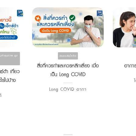
ินค้าสุขภาพ สูง
ข้อสงสัยโควิด
สิ่งที่ควรทำและควรหลีกเลี่ยง เมื่อ
อาการไ
ซ์ต้า เที่ยว
เป็น Long COVID
ไรไปบ้าง
ไ
Long COVID อากา
้