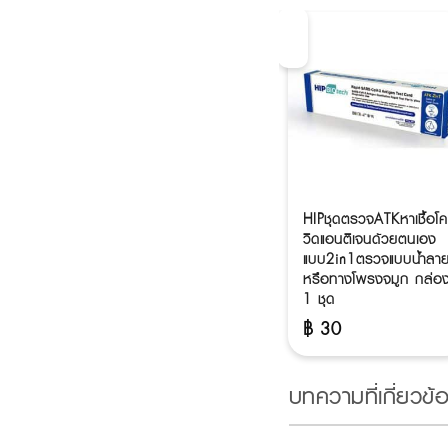
-5%
OFF
สิด ฟ
เมดเมเกอร์ปิโตรเลี่ยมเจล
HIPชุดตรวจATKหาเชื้อโ
ลี่เบบี้ 50 กรัม (แพ็ก 4
วิดแอนติเจนด้วยตนเอง
ชิ้น)
แบบ2in1ตรวจแบบน้ำลา
หรือทางโพรงจมูก กล่อ
฿
224
฿
236
1 ชุด
Original
Current
฿
30
price
price
was:
is:
฿ 236.
฿ 224.
บทความที่เกี่ยวข้