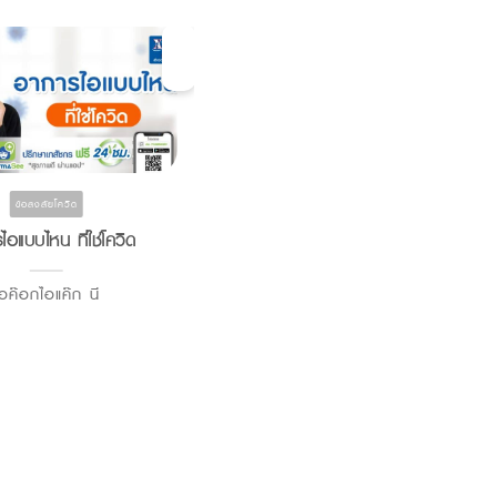
ข้อสงสัยโควิด ยาและอาหารเสริม สุขภาพแต่ละช่วง
ข้อสงสัยโควิด
วัย สูงวัย ยังเก๋า โภชนาการ
อแบบไหน ที่ใช่โควิด
อาหารทางการแพทย์ กับ ผู้
ป่วย Long Covid
อค๊อกไอแค๊ก นี
อาหารทางการแพทย