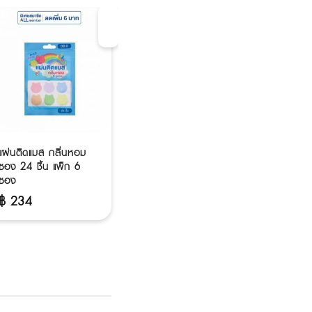
แผ่นติดแมส กลิ่นหอม
ซอง 24 ชิ้น แพ็ก 6
ซอง
฿
234