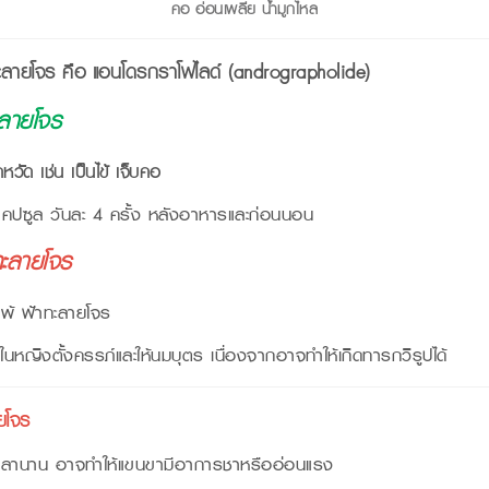
คอ อ่อนเพลีย น้ำมูกไหล
ะลายโจร คือ แอนโดรกราโฟไลด์ (
andrographolide)
ะลายโจร
ัด เช่น เป็นไข้ เจ็บคอ
แคปซูล วันละ 4 ครั้ง หลังอาหารและก่อนนอน
าทะลายโจร
รแพ้ ฟ้าทะลายโจร
 ในหญิงตั้งครรภ์และให้นมบุตร เนื่องจากอาจทำให้เกิดทารกวิรูปได้
ายโจร
นเวลานาน อาจทำให้แขนขามีอาการชาหรืออ่อนแรง