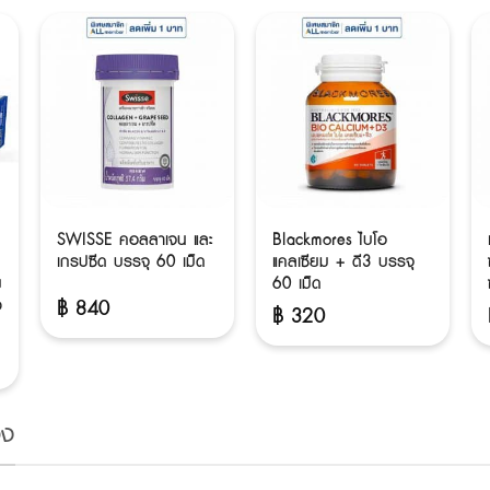
ค
SWISSE คอลลาเจน และ
Blackmores ไบโอ
เกรปซีด บรรจุ 60 เม็ด
แคลเซียม + ดี3 บรรจุ
ย
60 เม็ด
ง
฿
840
฿
320
อง