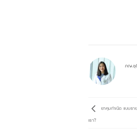
ภญ.ชุต
ยาคุมกำเนิด แบบรายเด
เรา?