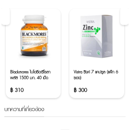
Blackmores ไบโอซีอะซีโรลา
Vistra ซิงค์ 7 แคปซูล (แพ็ก 6
พลัส 1500 มก. 40 เม็ด
ซอง)
฿
310
฿
300
บทความที่เกี่ยวข้อง