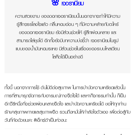
🌸 เจอราเนียม
ความสวยงาม ของดอกเจอราเนียมนั้นนอกจากจะทำให้มีความ
รู้สึกจรรโลงใจแล้ว กลิ่นหอมอ่อน ๆ ที่มีความคล้ายกับตะไคร้
ของดอกเจอราเนียม ยังมีส่วนช่วยให้ รู้สึกผ่อนคลาย และ
สามารถไล่ยุงได้ อีกทั้งยังมีบทความบ่งชี้ว่า เจอราเนียมในรูป
แบบของน้ำมันหอมระเหย มีส่วนช่วยในเรื่องของระบบไหลเวียน
โลหิตได้เป็นอย่างดี
ทั้งนี้ นอกจากการใช้ ต้นไม้ดีต่อสุขภาพ ในการบำบัดความเครียดแล้วนั้น
การที่สามารุถจัดการกับอารมณ์ทางจิตใจได้ และหากิจกรรมทำนั้น ก็เป็น
อีกวิธีหนึ่งที่จะช่วยผ่อนคลายจิตใจ และบำบัดความเครียดได้ ขอให้ทุกท่าน
รักษาสุขภาพกายและสุขภาพจิต รวมถึงหมั่นให้กำลังใจตัวเอง เพื่อต่อสู้กับ
วันที่ท้อด้วยนะคะ #เอ็กซ์ต้าเป็นห่วงนะ