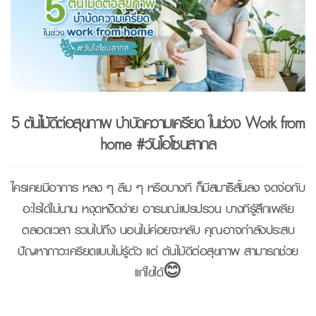
5 ต้นไม้ดีต่อสุขภาพ บำบัดความเครียด ในช่วง Work from
home #วันโอโซนสากล
ใครเคยมีอาการ หลง ๆ ลืม ๆ หรือบางที ก็มีสมาธิสั้นลง จดจ่อกับ
อะไรได้ไม่นาน หงุดหงิดง่าย อารมณ์แปรปรวน บางทีรู้สึกเพลีย
ตลอดเวลา รวมไปถึง นอนไม่ค่อยจะหลับ คุณอาจกำลังประสบ
ปัญหาภาวะเครียดแบบไม่รู้ตัว แต่ ต้นไม้ดีต่อสุขภาพ สามารถช่วย
แก้ไขได้😊