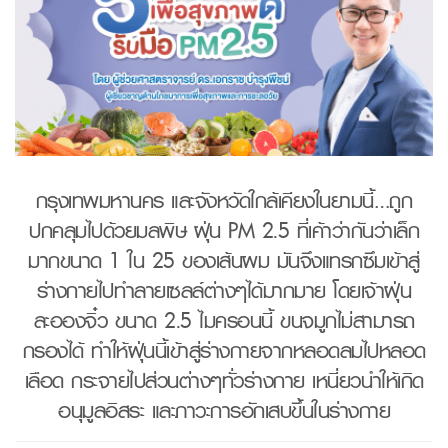
กรุงเทพมหานคร และจังหวัดใกล้เคียงในยามนี้…ถูก
ปกคลุมไปด้วยมลพิษ ฝุ่น PM 2.5 ที่เค้าว่ากันว่าเล็ก
มากขนาด 1 ใน 25 ของเส้นผม มันจึงแทรกซึมเข้าสู่
ร่างกายไปทำลายเซลล์ต่างๆได้มากมาย โดยเจ้าฝุ่น
ละอองจิ๋ว ขนาด 2.5 ไมครอนนี้ ขนจมูกไม่สามารถ
กรองได้ ทำให้ฝุ่นนี้เข้าสู่ร่างกายจากหลอดลมไปหลอด
เลือด กระจายไปส่วนต่างๆทั่วร่างกาย เหนี่ยวนำให้เกิด
อนุมูลอิสระ และภาวะการอักเสบขึ้นในร่างกาย