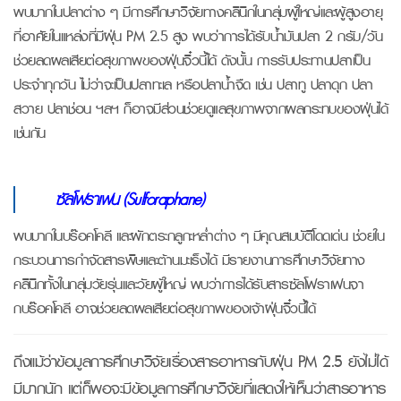
พบมากในปลาต่าง ๆ มีการศึกษาวิจัยทางคลินิกในกลุ่มผู้ใหญ่และผู้สูงอายุ
ที่อาศัยในแหล่งที่มีฝุ่น PM 2.5 สูง พบว่าการได้รับน้ำมันปลา 2 กรัม/วัน
ช่วยลดผลเสียต่อสุขภาพของฝุ่นจิ๋วนี้ได้ ดังนั้น การรับประทานปลาเป็น
ประจำทุกวัน ไม่ว่าจะเป็นปลาทะเล หรือปลาน้ำจืด เช่น ปลาทู ปลาดุก ปลา
สวาย ปลาช่อน ฯลฯ ก็อาจมีส่วนช่วยดูแลสุขภาพจากผลกระทบของฝุ่นได้
เช่นกัน
ซัลโฟราเฟน (
Sulforaphane)
พบมากในบร๊อคโคลี และผักตระกลูกะหล่ำต่าง ๆ มีคุณสมบัติโดดเด่น ช่วยใน
กระบวนการกำจัดสารพิษและต้านมะเร็งได้ มีรายงานการศึกษาวิจัยทาง
คลินิกทั้งในกลุ่มวัยรุ่นและวัยผู้ใหญ่ พบว่าการได้รับสารซัลโฟราเฟนจา
กบร๊อคโคลี อาจช่วยลดผลเสียต่อสุขภาพของเจ้าฝุ่นจิ๋วนี้ได้
ถึงแม้ว่าข้อมูลการศึกษาวิจัยเรื่องสารอาหารกับฝุ่น PM 2.5 ยังไม่ได้
มีมากนัก แต่ก็พอจะมีข้อมูลการศึกษาวิจัยที่แสดงให้เห็นว่าสารอาหาร