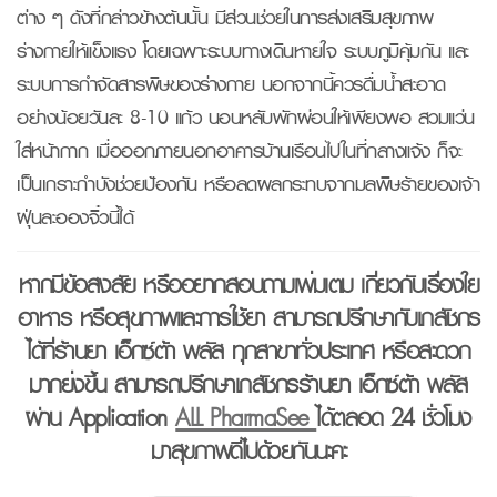
ต่าง ๆ ดังที่กล่าวข้างต้นนั้น มีส่วนช่วยในการส่งเสริมสุขภาพ
ร่างกายให้แข็งแรง โดยเฉพาะระบบทางเดินหายใจ ระบบภูมิคุ้มกัน และ
ระบบการกำจัดสารพิษของร่างกาย นอกจากนี้ควรดื่มน้ำสะอาด
อย่างน้อยวันละ 8-10 แก้ว นอนหลับพักผ่อนให้เพียงพอ สวมแว่น
ใส่หน้ากาก เมื่อออกภายนอกอาคารบ้านเรือนไปในที่กลางแจ้ง ก็จะ
เป็นเกราะกำบังช่วยป้องกัน หรือลดผลกระทบจากมลพิษร้ายของเจ้า
ฝุ่นละอองจิ๋วนี้ได้
หากมีข้อสงสัย หรืออยากสอบถามเพิ่มเติม เกี่ยวกับเรื่องใย
อาหาร หรือสุขภาพและการใช้ยา สามารถปรึกษากับเภสัชกร
ได้ที่ร้านยา เอ็กซ์ต้า พลัส ทุกสาขาทั่วประเทศ หรือสะดวก
มากยิ่งขึ้น สามารถปรึกษาเภสัชกรร้านยา เอ็กซ์ต้า พลัส
ผ่าน Application
ALL PharmaSee
ได้ตลอด 24 ชั่วโมง
มาสุขภาพดีไปด้วยกันนะคะ