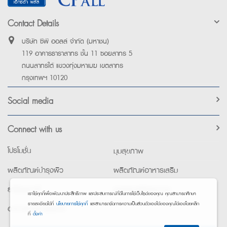
Contact Details
บริษัท ซีพี ออลล์ จำกัด (มหาชน)
119 อาคารธาราสาทร ชั้น 11 ซอยสาทร 5
ถนนสาทรใต้ แขวงทุ่งมหาเมฆ เขตสาทร
กรุงเทพฯ 10120
Social media
Connect with us
โปรโมชั่น
มุมสุขภาพ
ผลิตภัณฑ์บำรุงผิว
ผลิตภัณฑ์อาหารเสริม
ยาใช้เฉพาะที่
อุปกรณ์เพื่อสุขภาพ
เราใช้คุกกี้เพื่อพัฒนาประสิทธิภาพ และประสบการณ์ที่ดีในการใช้เว็บไซต์ของคุณ คุณสามารถศึกษา
รายละเอียดได้ที่
นโยบายการใช้คุกกี้
และสามารถจัดการความเป็นส่วนตัวเองได้ของคุณได้เองโดยคลิก
อาหารทางการแพทย์
ที่
ตั้งค่า