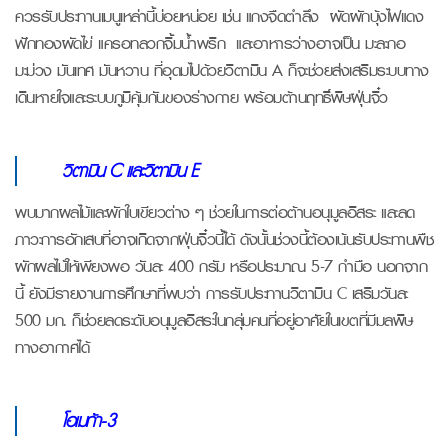
ควรรับประทานเมนูเหล่านี้บ่อยหน่อย เช่น แกงจืดตำลึง ผัดผักบุ้งไฟแดง
ฟักทองผัดไข่ แครอทลวกจิ้มน้ำพริก และอาหารว่างอาจเป็น มะละกอ
มะม่วง มันเทศ มันหวาน ที่อุดมไปด้วยวิตามิน A ก็จะช่วยส่งเสริมระบบทาง
เดินหายใจและระบบภูมิคุ้มกันของร่างกาย พร้อมต้านฤทธิ์พิษฝุ่นจิ๋ว
วิตามิน
C และวิตามิน E
พบมากผลไม้และผักใบเขียวต่าง ๆ ช่วยในการต่อต้านอนุมูลอิสระ และลด
ภาวะการอักเสบที่อาจเกิดจากฝุ่นจิ๋วนี้ได้ ดังนั้นช่วงนี้ต้องเน้นรับประทานพืช
ผักผลไม้ให้เพียงพอ วันละ 400 กรัม หรือประมาณ 5-7 กำมือ นอกจาก
นี้ ยังมีรายงานการศึกษาที่พบว่า การรับประทานวิตามิน C เสริมวันละ
500 มก. ก็ช่วยลดระดับอนุมูลอิสระในกลุ่มคนที่อยู่อาศัยในเขตที่มีมลพิษ
ทางอากาศได้
โอเมก้า
-3