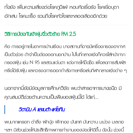
ทั้งยัง เพิ่มความเสี่ยงต่อโรคภูมิแพ้ หอบหืดเรื้อรัง โรคเยื่อบุตา
อักเสบ โรคมะเร็ง รวมถึงโรคหัวใจและหลอดเลือดอีกด้วย
วิธีการป้องกันเจ้าฝุ่นจิ๋วตัวร้าย PM 2.5
คือ การอยู่ภายในอาคารบ้านเรือน บางสถานที่อาจมีเครื่องกรองอากาศ
เป็นตัวช่วย ถ้าจำเป็นต้องออกนอกบ้าน ไปในที่กลางแจ้งก็ควรใส่หน้ากาก
กรองฝุ่น เช่น N 95 และสวมแว่นตา แต่งกายให้มิดชิด เพื่อลดการสัมผัส
หรือได้รับฝุ่น และควรงดการออกกำลังกายหรือเล่นกีฬากลางแจ้งต่าง ๆ
นอกจากนี้ยังมีข้อมูลการศึกษาวิจัย พบว่าสารอาหารบางชนิด มี
คุณสมบัติช่วยต้านความเป็นพิษของฝุ่นนี้ได้ ได้แก่…
วิตามิน
A และเบต้า-แคโรทีน
พบมากแครอท ตำลึง ผักบุ้ง ฟักทอง มันเทศ มันหวาน มะม่วง มะละกอ
ฯลฯ มีส่วนช่วยให้ประสิทธิภาพการทำงานของปอดให้ดีขึ้น ดังนั้น ช่วงนี้