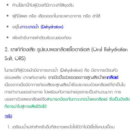
ห้ามใช้ยานี้กับผู้ป่วยที่มีภาวะลำไส้อุดตัน
ผู้ที่มีแผล
หรือ
เลือดออกในกระเพาะอาหาร
หรือ
ลำไส้
อยู่ใน
ภาวะขาดน้ำ (Dehydration)
เพิ่งเข้ารับการผ่าตัดบริเวณช่องท้อง
2. ยาแก้ท้องเสีย รูปแบบผงเกลือแร่โออาร์เอส (Oral Rehydration
Salt, ORS)
ในกรณีที่ผู้ป่วยมักมีอาการขาดน้ำ
(Dehydration)
คือ มีอาการ
เวียนหัว
อ่อนเพลีย ปากแห้งตาแห้ง
ยาชนิดนี้จะช่วยชดเชยการสูญเสียน้ำและ
เกลือแร่
เนื่องจากเมื่อมีอาการท้องเสียจะสูญเสียน้ำซึ่งประกอบด้วยเกลือแร่ที่จำเป็นใน
การทำงานของร่างกาย
ไปพร้อมกับการถ่ายอุจจาระเป็นจำนวนมาก การ
บรรเทาด้วยผงเกลือแร่จึง
สามารถป้องกันภาวะขาดน้ำและเกลือแร่
ซึ่งเป็นปัจจัย
ที่อาจนำไปสู่การเสียชีวิตได้
วิธีใช้
เตรียมน้ำเปล่าสำหรับดื่มที่สะอาดและมั่นใจได้ว่าไม่มีเชื้อโรคปนเปื้อน