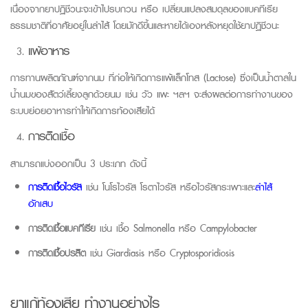
เนื่องจากยาปฏิชีวนะจะเข้าไปรบกวน
หรือ
เปลี่ยนแปลงสมดุลของแบคทีเรีย
ธรรมชาติที่อาศัยอยู่ในลำไส้ โดยมักดีขึ้นและหายได้เองหลังหยุดใช้ยาปฏิชีวนะ
แพ้อาหาร
การทานผลิตภัณฑ์จากนม ที่ก่อให้เกิดการแพ้แล็กโทส
(Lactose)
ซึ่งเป็นน้ำตาลใน
น้ำนมของสัตว์เลี้ยงลูกด้วยนม เช่น วัว แพะ ฯลฯ จะส่งผลต่อการทำงานของ
ระบบย่อยอาหารทำให้เกิดการท้องเสียได้
การติดเชื้อ
สามารถแบ่งออกเป็น 3 ประเภท
ดังนี้
การติดเชื้อไวรัส
เช่น
โนโรไวรัส
โรตาไวรัส
หรือไวรัสกระเพาะและ
ลำไส้
อักเสบ
การติดเชื้อแบคทีเรีย
เช่น เชื้อ Salmonella หรือ Campylobacter
การติดเชื้อปรสิต
เช่น
Giardiasis หรือ Cryptosporidiosis
ยาแก้ท้องเสีย ทำงานอย่างไร