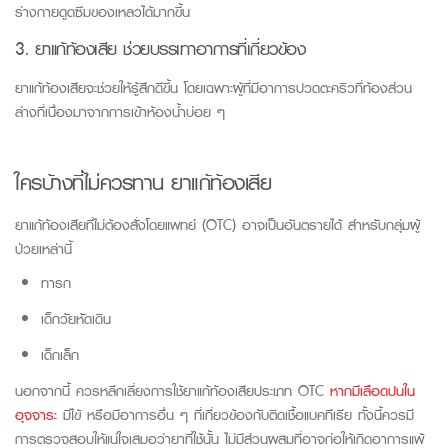
ร่างกายดูดซึมของเหลวได้มากขึ้น
3. ยาแก้ท้องเสีย ช่วยบรรเทาอาการที่เกี่ยวข้อง
ยาแก้ท้องเสียจะช่วยให้รู้สึกดีขึ้น โดยเฉพาะผู้ที่มีอาการปวดตะคริวที่ท้องส่วน
ล่างที่เนื่องมาจากการเข้าห้องน้ำบ่อย ๆ
ใครบ้างที่ไม่ควรทาน ยาแก้ท้องเสีย
ยาแก้ท้องเสียที่ไม่ต้องสั่งโดยแพทย์ (OTC) อาจเป็นอันตรายได้ สำหรับกลุ่มผู้
ป่วยเหล่านี้
ทารก
เด็กวัยหัดเดิน
เด็กเล็ก
นอกจากนี้
ควรหลีกเลี่ยงการใช้ยาแก้ท้องเสียประเภท
OTC
หากมีเลือดปนใน
อุจจาระ
มีไข้ หรือมีอาการอื่น
ๆ ที่เกี่ยวข้องกับติดเชื้อแบคทีเรีย
ทั้งนี้ควรมี
การตรวจสอบให้แน่ใจเสมอว่ายาที่ใช้นั้น ไม่มีส่วนผสมที่อาจก่อให้เกิดอาการแพ้