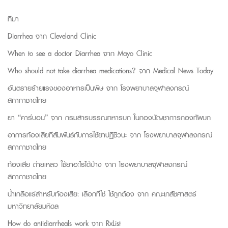
ที่มา
Diarrhea จาก
Cleveland Clinic
When to see a doctor Diarrhea จาก
Mayo Clinic
Who should not take diarrhea medications?
จาก
Medical News Today
อันตรายร้ายแรงของอาหารเป็นพิษ จาก
โรงพยาบาลจุฬาลงกรณ์
สภากาชาดไทย
ยา “คาร์บอน” จาก
กรมสารบรรณทหารบก ในกองบัญชาการกองทัพบก
อาการท้องเสียที่สัมพันธ์กับการใช้ยาปฏิชีวนะ จาก
โรงพยาบาลจุฬาลงกรณ์
สภากาชาดไทย
ท้องเสีย ถ่ายเหลว ใช้ยาอะไรได้บ้าง จาก
โรงพยาบาลจุฬาลงกรณ์
สภากาชาดไทย
น้ำเกลือแร่สำหรับท้องเสีย: เลือกที่ใช่ ใช้ถูกต้อง จาก
คณะเภสัชศาสตร์
มหาวิทยาลัยมหิดล
How do antidiarrheals work จาก
RxList