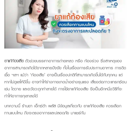
ยาแก้ท้องเสีย
ตัวช่วยบรรเทาอาการถ่ายเหลว
หรือ ท้องร่วง ซึ่งสาเหตุของ
อาการสามารถเกิดได้จากหลายปัจจัย ทั้งในเรื่องการรับประทานอาหาร การติด
เชื้อ ฯลฯ
แม้ว่า ‘ท้องเสีย’ อาจเป็นเรื่องปกติที่สามารถเกิดขึ้นได้กับทุกคน แต่
หากไม่ดูแลให้ดีขึ้น
อาจทำให้ร่างกายขาดน้ำอย่างรุนแรง
เสี่ยงต่อภาวะแทรกซ้อน
เช่น
ไตวาย และอวัยวะถูกทำลายได้
การใช้ยาแก้ท้องเสีย จึงเป็นอีกหนึ่งวิธีที่จะ
ทำให้อาการทุเลาลงได้
บทความนี้
ร้านยา เอ็กซ์ต้า พลัส
มีข้อมูลเกี่ยวกับ ยาแก้ท้องเสีย ควรเลือก
ทานแบบไหน ถึงจะตรงอาการและปลอดภัย มาแชร์กัน