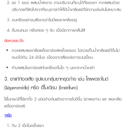
ชง
1
ซอง
ผสมน้ำสะอาด
ตามปริมาณที่ระบุไว้ที่ซองยา หากผสมด้วย
ปริมาตรที่ผิดไปจากที่ระบุอาจทำให้ได้น้ำเกลือแร่ที่มีความเข้มข้นไม่เหมาะสม
คนหรือเขย่าจนสังเกตว่าไม่มีผงยาเหลืออยู่
ดื่มจนหมด หรือค่อย ๆ จิบ เมื่อมีอาการคลื่นไส้
ข้อควรระวัง
ควรผสมผงเกลือแร่โออาร์เอสครั้งละซอง
ไม่ควรเก็บน้ำเกลือแร่ที่ดื่มไม่
หมดไว้เกิน 24 ชั่วโมง เนื่องจากเสี่ยงต่อการปนเปื้อน
ห้ามผสมโออาร์เอสกับเครื่องดื่มใด ๆ นอกจากน้ำเปล่า
3. ยาแก้ท้องเสีย รูปแบบกลุ่มยาหยุดถ่าย เช่น โลเพอราไมด์
(Loperamide) หรือ อิโมเดียม (Imodium)
ใช้ในกรณีที่ใช้ยาทั้ง 2 ชนิดข้างต้นแล้วอาการไม่ดีขึ้น (ยาผงถ่าน และ ผงเกลือ
แร่โออาร์เอส)
วิธีใช้
ก
ิน 2 เม็ดในครั้งแรก