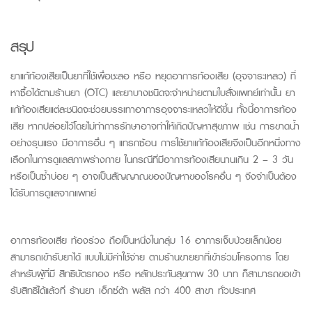
สรุป
ยาแก้ท้องเสียเป็นยาที่ใช้เพื่อชะลอ
หรือ
หยุดอาการท้องเสีย (อุจจาระเหลว) ที่
หาซื้อได้ตามร้านยา
(OTC)
และยาบางชนิดจะจำหน่ายตามใบสั่งแพทย์เท่านั้น ยา
แก้ท้องเสียแต่ละชนิดจะช่วยบรรเทาอาการอุจจาระเหลวให้ดีขึ้น ทั้งนี้อาการท้อง
เสีย หากปล่อยไว้โดยไม่ทำการรักษาอาจทำให้เกิดปัญหาสุขภาพ เช่น การขาดน้ำ
อย่างรุนแรง มีอาการอื่น ๆ แทรกซ้อน การใช้ยาแก้ท้องเสียจึงเป็นอีกหนึ่งทาง
เลือกในการดูแลสภาพร่างกาย ในกรณีที่มีอาการท้องเสียนานเกิน 2 – 3 วัน
หรือเป็นซ้ำบ่อย ๆ อาจเป็นสัญญาณของปัญหาของโรคอื่น ๆ จึงจำเป็นต้อง
ได้รับการดูแลจากแพทย์
อาการท้องเสีย ท้องร่วง ถือเป็นหนึ่งในกลุ่ม
16
อาการเจ็บป่วยเล็กน้อย
สามารถเข้ารับยาได้
แบบไม่มีค่าใช้จ่าย
ตามร้านขายยาที่เข้าร่วมโครงการ
โดย
สำหรับผู้ที่มี
สิทธิบัตรทอง
หรือ
หลักประกันสุขภาพ 30 บาท
ก็สามารถขอเข้า
รับสิทธิ์ได้แล้วที่
ร้านยา
เอ็กซ์ต้า
พลัส
กว่า
400
สาขา
ทั่วประเทศ