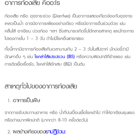
อาการท้องเสีย คืออะไร
ท้องเสีย หรือ
อุจจาระร่วง (Diarrhea) เป็นอาการแสดงเกี่ยวข้องกับอุจจาระ
เหลวเป็นน้ำ อาจมีอาการเพียงอย่างเดียว
หรือมีอาการอื่นร่วมด้วย เช่น
คลื่นไส้ อาเจียน ปวดท้อง ฯลฯ ซึ่งสามารถเกิดขึ้นได้หลายสาเหตุ และ
มักจะหาย
ไปเองภายใน 1
– 3 วัน
ถ้าไม่มีโรคอื่นแทรกแซง
ทั้งนี้หากมีอาการท้องเสียกินเวลานานเกิน 2
– 3 วันในสัปดาห์ มักบ่งชี้ว่ามี
ปัญหาอื่น
ๆ เช่น
โรคลำไส้แปรปรวน (IBS)
หรือความผิดปกติที่ร้ายแรง เช่น
การติดเชื้อเรื้อรัง
,
โรคลำไส้อักเสบ (IBD) เป็นต้น
สาเหตุทั่วไปของอาการท้องเสีย
อาหารเป็นพิษ
จากการรับประทานอาหาร หรือ น้ำที่ปนเปื้อนเชื้อโรคเข้าไป ทำให้อาเจียนรุนแรง
หรือถ่ายมากผิดปกติ (มากกว่า 8-10 ครั้งต่อวัน)
ผลข้างเคียงของ
ยาปฏิชีวนะ