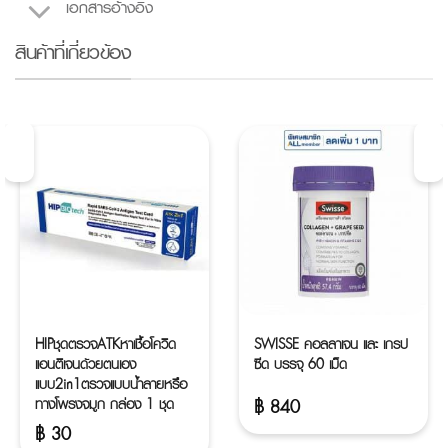
เอกสารอ้างอิง
สินค้าที่เกี่ยวข้อง
HIPชุดตรวจATKหาเชื้อโควิด
SWISSE คอลลาเจน และ เกรป
แอนติเจนด้วยตนเอง
ซีด บรรจุ 60 เม็ด
แบบ2in1ตรวจแบบน้ำลายหรือ
ทางโพรงจมูก กล่อง 1 ชุด
฿
840
฿
30