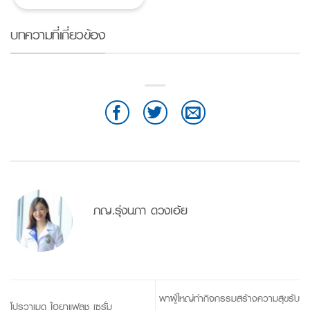
บทความที่เกี่ยวข้อง
ภญ.รุ่งนภา ดวงเอ้ย
พาผู้ใหญ่ทำกิจกรรมสร้างความสุขรับ
โปรวาเมด ไฮยาแฟลช เซรั่ม