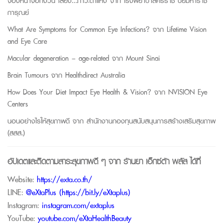
จ้องหน้าจอทั้งวัน เสี่ยง…ภาวะตาแห้ง จาก
โรงพยาบาลศิริราช ปิยมหาราช
การุณย์
What Are Symptoms for Common Eye Infections? จาก
Lifetime Vision
and Eye Care
Macular degeneration – age-related จาก
Mount Sinai
Brain Tumours จาก
Healthdirect Australia
How Does Your Diet Impact Eye Health & Vision? จาก
NVISION Eye
Centers
นอนอย่างไรให้สุขภาพดี จาก
สำนักงานกองทุนสนับสนุนการสร้างเสริมสุขภาพ
(สสส.)
อัปเดตและติดตามสาระสุขภาพดี ๆ จาก
ร้านยา เอ็กซ์ต้า พลัส
ได้ที่
Website:
https://exta.co.th/
LINE:
@eXtaPlus (
https://bit.ly/eXtaplus
)
Instagram:
instagram.com/extaplus
YouTube:
youtube.com/eXtaHealthBeauty