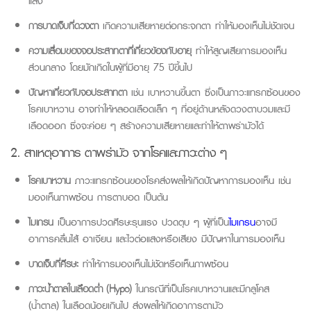
แสง
การบาดเจ็บที่ดวงตา
เกิดความเสียหายต่อกระจกตา ทำให้มองเห็นไม่ชัดเจน
ความเสื่อมของจอประสาทตาที่เกี่ยวข้องกับอายุ
ทำให้สูญเสียการมองเห็น
ส่วนกลาง โดยมักเกิดในผู้ที่มีอายุ 75 ปีขึ้นไป
ปัญหาเกี่ยวกับจอประสาทตา
เช่น เบาหวานขึ้นตา ซึ่งเป็นภาวะแทรกซ้อนของ
โรคเบาหวาน อาจทำให้หลอดเลือดเล็ก ๆ ที่อยู่ด้านหลังดวงตาบวมและมี
เลือดออก ซึ่งจะค่อย ๆ สร้างความเสียหายและทำให้ตาพร่ามัวได้
2. สาเหตุอาการ ตาพร่ามัว จากโรคและภาวะต่าง ๆ
โรคเบาหวาน
ภาวะแทรกซ้อนของโรคส่งผลให้เกิดปัญหาการมองเห็น เช่น
มองเห็นภาพซ้อน การตาบอด เป็นต้น
ไมเกรน
เป็นอาการปวดศีรษะรุนแรง ปวดตุบ ๆ ผู้ที่เป็น
ไมเกรน
อาจมี
อาการคลื่นไส้ อาเจียน และไวต่อแสงหรือเสียง มีปัญหาในการมองเห็น
บาดเจ็บที่ศีรษะ
ทำให้การมองเห็นไม่ชัดหรือเห็นภาพซ้อน
ภาวะน้ำตาลในเลือดต่ำ (Hypo)
ในกรณีที่เป็นโรคเบาหวานและมีกลูโคส
(น้ำตาล) ในเลือดน้อยเกินไป ส่งผลให้เกิดอาการตามัว