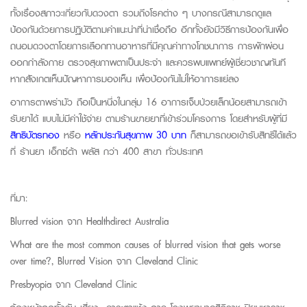
ทั้งเรื่องสภาวะเกี่ยวกับดวงตา รวมถึงโรคต่าง ๆ บางกรณีสามารถดูแล
ป้องกันด้วยการปฏิบัติตามคำแนะนำที่น่าเชื่อถือ อีกทั้งยังมีวิธีการป้องกันเพื่อ
ถนอมดวงตาโดยการเลือกทานอาหารที่มีคุณค่าทางโภชนาการ การพักผ่อน
ออกกำลังกาย ตรวจสุขภาพตาเป็นประจำ และควรพบแพทย์ผู้เชี่ยวชาญทันที
หากสังเกตเห็นปัญหาการมองเห็น เพื่อป้องกันไม่ให้อาการแย่ลง
อาการตาพร่ามัว ถือเป็นหนึ่งในกลุ่ม 16 อาการเจ็บป่วยเล็กน้อยสามารถเข้า
รับยาได้ แบบไม่มีค่าใช้จ่าย ตามร้านขายยาที่เข้าร่วมโครงการ โดยสำหรับผู้ที่มี
สิทธิบัตรทอง
หรือ
หลักประกันสุขภาพ 30 บาท
ก็สามารถขอเข้ารับสิทธิ์ได้แล้ว
ที่ ร้านยา เอ็กซ์ต้า พลัส กว่า 400 สาขา ทั่วประเทศ
ที่มา:
Blurred vision จาก
Healthdirect Australia
What are the most common causes of blurred vision that gets worse
over time?, Blurred Vision จาก
Cleveland Clinic
Presbyopia จาก
Cleveland Clinic