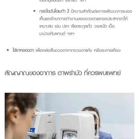
กรดไขมันโอเมก้า 3
มีความสำคัญต่อการพัฒนาการมอง
เห็นและรักษาการทำงานของดวงตาและจอประสาทตาให้
เหมาะสม เช่น ปลา พืชตระกูลถั่ว วอลนัต เม็ด
มะม่วงหิมพานต์ ฯลฯ
ใช้ยาหยอดตา
เพื่อหล่อลื่นดวงตาหากดวงตาแห้ง หรือระคายเคือง
สัญญาณของอาการ ตาพร่ามัว ที่ควรพบแพทย์