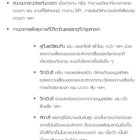
สวมอุปกรณ์ป้องกันดวงตา
เมื่อทำงาน หรือ ทำงานอดิเรกที่อาจทำลาย
ดวงตา เช่น งานที่ใช้สารเคมี, ทำงาน DIY, การเล่นกีฬาบางชนิดที่เสี่ยงต่อ
ดวงตา ฯลฯ
ทานอาหารเพื่อสุขภาพที่มีวิตามินและแร่ธาตุที่บำรุงสายตา
ลูทีนและซีแซนทีน
เช่น บรอกโคลี ผักโขม คะน้า ฯลฯ ช่วย
ลดความเสี่ยงของจอประสาทตาเสื่อมและต้อกระจกที่
เกี่ยวข้องกับอายุ รวมถึงโรคตาเรื้อรังอื่น ๆ
วิตามินซี
หรือ กรดแอสคอร์บิก มีสารต้านอนุมูลอิสระ
ชะลอความเสื่อมของจอประสาทตาตามวัยลดความเสี่ยงใน
การเกิดต้อกระจก เช่น มะนาว ส้ม ฯลฯ
วิตามินอี
ช่วยปกป้องดวงตาจากอนุมูลอิสระ เช่น ถั่ว
ธัญพืช ฯลฯ
สังกะสี
แร่ธาตุที่มีความเข้มข้นสูง ช่วยในการนำวิตามินเอ
จากตับไปยังจอประสาทตา ซึ่งจะช่วยผลิตเมลานินซึ่งเป็น
เม็ดสีที่จำเป็นในการปกป้องดวงตา เช่น เนื้อวัว เนื้อไก่
เนื้อหมูสันนอก โยเกิร์ต ฯลฯ