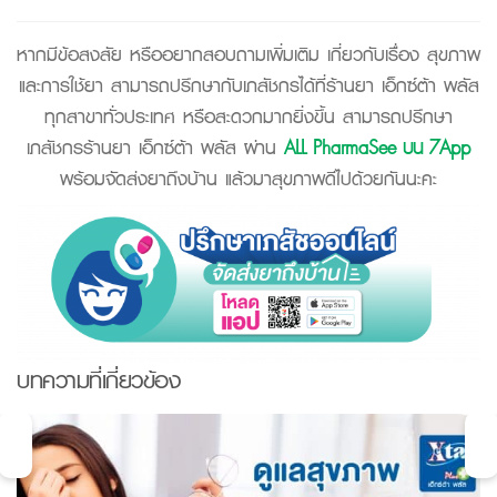
หากมีข้อสงสัย หรืออยากสอบถามเพิ่มเติม เกี่ยวกับเรื่อง สุขภาพ
และการใช้ยา สามารถปรึกษากับเภสัชกรได้ที่ร้านยา เอ็กซ์ต้า พลัส
ทุกสาขาทั่วประเทศ หรือสะดวกมากยิ่งขึ้น สามารถปรึกษา
เภสัชกรร้านยา เอ็กซ์ต้า พลัส ผ่าน
ALL PharmaSee บน 7App
พร้อมจัดส่งยาถึงบ้าน แล้วมาสุขภาพดีไปด้วยกันนะคะ
บทความที่เกี่ยวข้อง