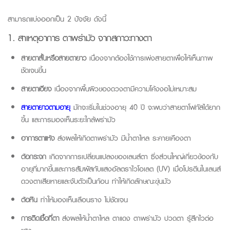
สามารถแบ่งออกเป็น 2 ปัจจัย ดังนี้
1. สาเหตุอาการ ตาพร่ามัว จากสภาวะทางตา
สายตาสั้นหรือสายตายาว
เนื่องจากต้องใช้การเพ่งสายตาเพื่อให้เห็นภาพ
ชัดเจนขึ้น
สายตาเอียง
เนื่องจากพื้นผิวของดวงตามีความโค้งงอไม่เหมาะสม
สายตายาวตามอายุ
มักจะเริ่มในช่วงอายุ 40 ปี จะพบว่าสายตาโฟกัสได้ยาก
ขึ้น และการมองเห็นระยะใกล้พร่ามัว
อาการตาแห้ง
ส่งผลให้เกิดตาพร่ามัว มีน้ำตาไหล ระคายเคืองตา
ต้อกระจก
เกิดจากการเปลี่ยนแปลงของเลนส์ตา ซึ่งส่วนใหญ่เกี่ยวข้องกับ
อายุที่มากขึ้นและการสัมผัสกับแสงอัลตราไวโอเลต (UV) เมื่อโปรตีนในเลนส์
ดวงตาเสียหายและจับตัวเป็นก้อน ทำให้เกิดลักษณะขุ่นมัว
ต้อหิน
ทำให้มองเห็นเลือนราง ไม่ชัดเจน
การติดเชื้อที่ตา
ส่งผลให้น้ำตาไหล ตาแดง ตาพร่ามัว ปวดตา รู้สึกไวต่อ