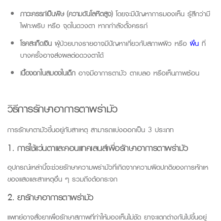
ภาวะครรภ์เป็นพิษ (ความดันโลหิตสูง)
โดยจะมีปัญหาการมองเห็น รู้สึกว่ามี
ไฟกะพริบ หรือ จุดในดวงตา หากกำลังตั้งครรภ์
โรคสะเก็ดเงิน
ผู้ป่วยบางรายอาจมีปัญหาเกี่ยวกับสภาพผิว หรือ
ผื่น
ที่
บางครั้งอาจส่งผลต่อดวงตาได้
เนื้องอกในสมองในเด็ก
อาจมีอาการตามัว ตาเบลอ หรือเห็นภาพซ้อน
วิธีการรักษาอาการตาพร่ามัว
การรักษาตามัวขึ้นอยู่กับสาเหตุ สามารถแบ่งออกเป็น 3 ประเภท
1. การใช้แว่นตาและคอนแทคเลนส์เพื่อรักษาอาการตาพร่ามัว
อุปกรณ์เหล่านี้จะช่วยรักษาความพร่ามัวที่เกิดจากความผิดปกติของการหักเห
ของแสงและสาเหตุอื่น ๆ รวมถึงต้อกระจก
2. ยารักษาอาการตาพร่ามัว
แพทย์อาจสั่งยาเพื่อรักษาสภาพที่ทำให้มองเห็นไม่ชัด ยาจะแตกต่างกันไปขึ้นอยู่