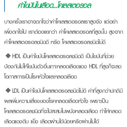
ค่าไขมันในเลือด…โคเลสเตอรอล
บางครั้งเราอาจตกใจว่าค่าโคเลสเตอรอลเราสูงจัง แต่อย่า
เพิ่งตกใจไป เราต้องแยกว่า ค่าโคเลสเตอรอลที่สูงนั้น สูงจาก
ค่าโคเลสเตอรอลชนิดดี หรือ โคเลสเตอรอลชนิดไม่ดี
🔹HDL เป็นค่าไขมันโคเลสเตอรอลชนิดดี เป็นไขมันที่ช่วย
ป้องกันไม่ให้ไขมันตัวอื่นเกาะหลอดเลือดแดง HDL ที่สูงก็จะลด
โอกาสการเป็นโรคหัวใจและหลอดเลือด
🔹LDL เป็นค่าไขมันโคเลสเตอรอลชนิดไม่ดี ค่าที่สูงกว่าปกติมี
ผลเพิ่มความเสี่ยงของโรคหลอดเลือดหัวใจ เพราะเป็น
โคเลสเตอรอลชนิดที่จะไปสะสมในผนังหลอดเลือด ทำให้หลอด
เลือดแดงตีบ แข็ง เลือดผ่านได้น้อยหรือผ่านไม่ได้