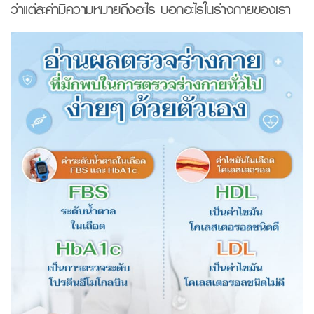
ว่าแต่ละค่ามีความหมายถึงอะไร บอกอะไรในร่างกายของเรา