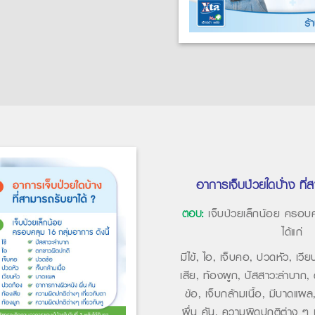
อาการเจ็บป่วยใดบ้่าง ที่
ตอบ:
เจ็บป่วยเล็กน้อย ครอบ
ได้แก่
มีไข้,
ไอ,
เจ็บคอ,
ปวดหัว,
เวีย
เสีย,
ท้องผูก,
ปัสสาวะลำบาก,
ข้อ,
เจ็บกล้ามเนื้อ,
มีบาดแผล
ผื่น คัน,
ความผิดปกติต่าง ๆ เ