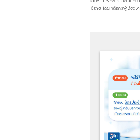
เอ็กซ์ต้า พลัส ร้านยา
ใกล้บ
ใช้จ่าย โดยเภสัชกรผู้เชี่ย