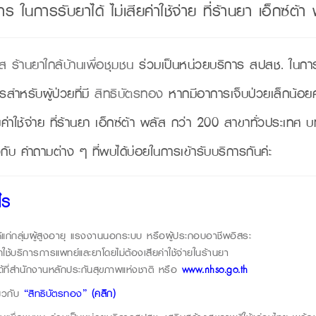
ร ในการรับยาได้ ไม่เสียค่าใช้จ่าย ที่ร้านยา เอ็กซ์ต้า
ัส ร้านยาใกล้บ้านเพื่อชุมชน
ร่วมเป็นหน่วยบริการ สปสช. ในการ
รสำหรับผู้ป่วยที่มี
สิทธิบัตรทอง
หากมีอาการเจ็บป่วยเล็กน้อ
ยค่าใช้จ่าย ที่ร้านยา เอ็กซ์ต้า พลัส กว่า 200 สาขาทั่วประเทศ 
วกับ คำถามต่าง ๆ ที่พบได้บ่อยในการเข้ารับบริการกันค่ะ
ไร
่ให้แก่กลุ่มผู้สูงอายุ แรงงานนอกระบบ หรือผู้ประกอบอาชีพอิสระ
รถใช้บริการการแพทย์และยาโดยไม่ต้องเสียค่าใช้จ่ายในร้านยา
ที่สำนักงานหลักประกันสุขภาพแห่งชาติ หรือ
www.nhso.go.th
่ยวกับ
“สิทธิบัตรทอง”
(คลิก)