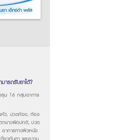
สามารถรับยาได้?
คลุม 16 กลุ่มอาการ
นหัว,
ปวดท้อง,
ท้อง
ตกขาวผิดปกติ,
ปวด
,
อาการทางผิวหนัง
กี่ยวกับตา และ
ความ