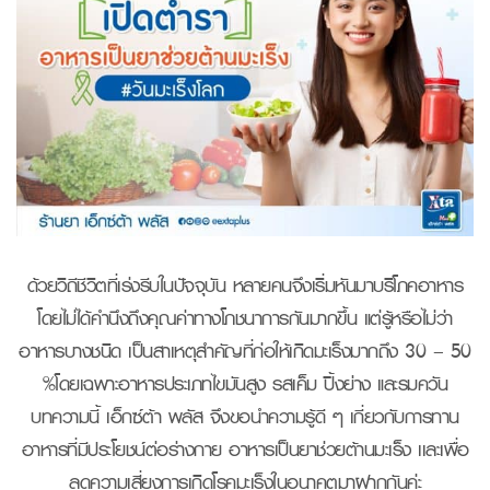
ด้วยวิถีชีวิตที่เร่งรีบในปัจจุบัน หลายคนจึงเริ่มหันมาบริโภคอาหาร
โดยไม่ได้คำนึงถึงคุณค่าทางโภชนาการกันมากขึ้น แต่รู้หรือไม่ว่า
อาหารบางชนิด เป็นสาเหตุสำคัญที่ก่อให้เกิดมะเร็งมากถึง 30 – 50
%โดยเฉพาะอาหารประเภทไขมันสูง รสเค็ม ปิ้งย่าง และรมควัน
บทความนี้ เอ็กซ์ต้า พลัส จึงขอนำความรู้ดี ๆ เกี่ยวกับการทาน
อาหารที่มีประโยชน์ต่อร่างกาย อาหารเป็นยาช่วยต้านมะเร็ง เเละเพื่อ
ลดความเสี่ยงการเกิดโรคมะเร็งในอนาคตมาฝากกันค่ะ