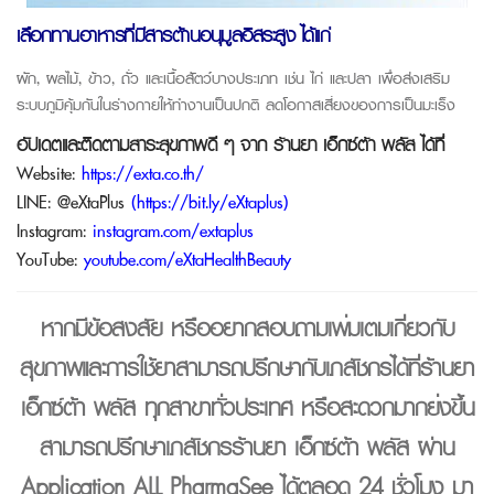
เลือกทานอาหารที่มีสารต้านอนุมูลอิสระสูง ได้เเก่
ผัก, ผลไม้, ข้าว, ถั่ว และเนื้อสัตว์บางประเภท เช่น ไก่ และปลา เพื่อส่งเสริม
ระบบภูมิคุ้มกันในร่างกายให้ทำงานเป็นปกติ ลดโอกาสเสี่ยงของการเป็นมะเร็ง
อัปเดตและติดตามสาระสุขภาพดี ๆ จาก
ร้านยา เอ็กซ์ต้า พลัส
ได้ที่
Website:
https://exta.co.th/
LINE:
@eXtaPlus
(
https://bit.ly/eXtaplus
)
Instagram:
instagram.com/extaplus
YouTube:
youtube.com/eXtaHealthBeauty
หากมีข้อสงสัย หรืออยากสอบถามเพิ่มเติมเกี่ยวกับ
สุขภาพและการใช้ยาสามารถปรึกษากับเภสัชกรได้ที่
ร้านยา
เอ็กซ์ต้า พลัส
ทุกสาขาทั่วประเทศ หรือสะดวกมากยิ่งขึ้น
สามารถปรึกษาเภสัชกรร้านยา เอ็กซ์ต้า พลัส ผ่าน
Application
ALL PharmaSee
ได้ตลอด 24 ชั่วโมง มา