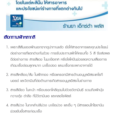
เลือกทานผักหลากสี
เพราะสีสันของผักนอกจากดูน่าทานเเล้ว ยังให้สารอาหารและคุณประโยชน์
ต่อร่างกายที่แตกต่างกันด้วย การรับประทานผักให้ครบทั้ง 5 สี จึงส่งผล
ดีต่อร่างกาย สารสีแดง ในมะเขือเทศ หรือไลโคปีนช่วยลดความเสี่ยงการ
เกิดมะเร็งต่อมลูกหมาก มะเร็งปอด และมะเร็งกระเพาะอาหารได้
สารสีเหลือง/ส้ม ในฟักทอง หรือแครอทมีสารต้านอนุมูลอิสระแคโรที
นอยด์ และวิตามินที่ต่อต้านการเกิดสารอนุมูลอิสระในร่างกาย
สารสีเขียว ในคะน้า หรือบรอกโคลีอุดมไปด้วยวิตามินซี รวมถึงผักบุ้ง
กวางตุ้ง ตำลึง ที่มีวิตามินเอ และคลอโรฟิลล์
สารสีม่วง ในกะหล่ำปลีม่วง มะเขือม่วง และอื่น ๆ มีสารแอนโทไซยานิน
ช่วยยับยั้งสารก่อมะเร็ง