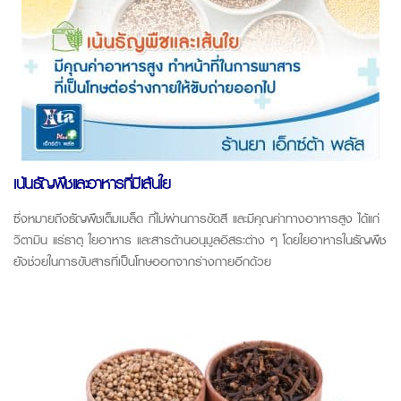
เน้นธัญพืชและอาหารที่มีเส้นใย
ซึ่งหมายถึงธัญพืชเต็มเมล็ด ที่ไม่ผ่านการขัดสี และมีคุณค่าทางอาหารสูง ได้แก่
วิตามิน แร่ธาตุ ใยอาหาร และสารต้านอนุมูลอิสระต่าง ๆ โดยใยอาหารในธัญพืช
ยังช่วยในการขับสารที่เป็นโทษออกจากร่างกายอีกด้วย