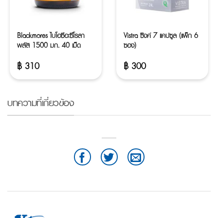
Blackmores ไบโอซีอะซีโรลา
Vistra ซิงค์ 7 แคปซูล (แพ็ก 6
พลัส 1500 มก. 40 เม็ด
ซอง)
฿
310
฿
300
บทความที่เกี่ยวข้อง