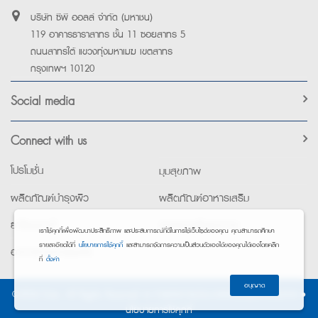
บริษัท ซีพี ออลล์ จำกัด (มหาชน)
119 อาคารธาราสาทร ชั้น 11 ซอยสาทร 5
ถนนสาทรใต้ แขวงทุ่งมหาเมฆ เขตสาทร
กรุงเทพฯ 10120
Social media
Connect with us
โปรโมชั่น
มุมสุขภาพ
ผลิตภัณฑ์บำรุงผิว
ผลิตภัณฑ์อาหารเสริม
ยาใช้เฉพาะที่
อุปกรณ์เพื่อสุขภาพ
เราใช้คุกกี้เพื่อพัฒนาประสิทธิภาพ และประสบการณ์ที่ดีในการใช้เว็บไซต์ของคุณ คุณสามารถศึกษา
รายละเอียดได้ที่
นโยบายการใช้คุกกี้
และสามารถจัดการความเป็นส่วนตัวเองได้ของคุณได้เองโดยคลิก
อาหารทางการแพทย์
ที่
ตั้งค่า
อนุญาต
©2026 Exta. All Rights Reserved. •
การแจ้งการประมวลผลข้อมูลส่วนบุคคล
•
นโยบายการใช้คุกกี้