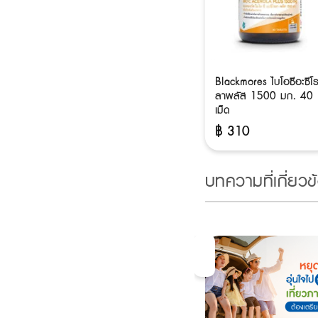
Blackmores ไบโอซีอะซีโ
ลาพลัส 1500 มก. 40
เม็ด
฿
310
บทความที่เกี่ยวข