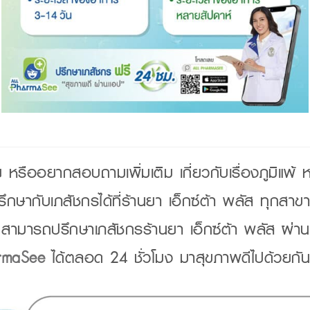
หรืออยากสอบถามเพิ่มเติม เกี่ยวกับเรื่องภูมิแพ้
ึกษากับเภสัชกรได้ที่ร้านยา เอ็กซ์ต้า พลัส ทุกสาขา
น สามารถปรึกษาเภสัชกรร้านยา เอ็กซ์ต้า พลัส ผ่า
rmaSee
ได้ตลอด 24 ชั่วโมง มาสุขภาพดีไปด้วยกัน