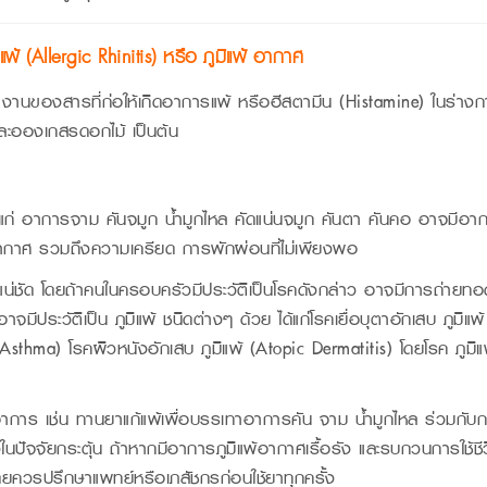
พ้ (Allergic Rhinitis) หรือ ภูมิแพ้ อากาศ
งานของสารที่ก่อให้เกิดอาการแพ้ หรือฮีสตามีน (Histamine) ในร่างก
น ละอองเกสรดอกไม้ เป็นต้น
ด้แก่ อาการจาม คันจมูก น้ำมูกไหล คัดแน่นจมูก คันตา คันคอ อาจมีอา
น อากาศ รวมถึงความเครียด การพักผ่อนที่ไม่เพียงพอ
ี่แน่ชัด โดยถ้าคนในครอบครัวมีประวัติเป็นโรคดังกล่าว อาจมีการถ่ายทอ
อาจมีประวัติเป็น ภูมิแพ้ ชนิดต่างๆ ด้วย ได้แก่โรคเยื่อบุตาอักเสบ ภูมิแพ้
(Asthma) โรคผิวหนังอักเสบ ภูมิแพ้ (Atopic Dermatitis) โดยโรค ภูมิแพ้
อาการ เช่น ทานยาแก้แพ้เพื่อบรรเทาอาการคัน จาม น้ำมูกไหล ร่วมกับก
นึ่งในปัจจัยกระตุ้น ถ้าหากมีอาการภูมิแพ้อากาศเรื้อรัง และรบกวนการใช
ยควรปรึกษาแพทย์หรือเภสัชกรก่อนใช้ยาทุกครั้ง