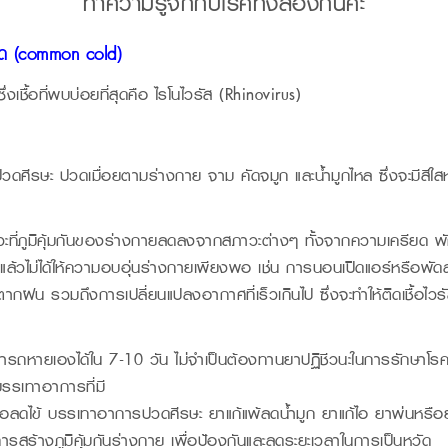
ทำความรู้จักกับโรคทั้งสองกันค่ะ
ัด (common cold)
ึ่งเชื้อที่พบบ่อยที่สุดคือ ไรโนไวรัส (Rhinovirus)
ข้ ปวดศีรษะ ปวดเมื่อยตามร่างกาย จาม คัดจมูก และน้ำมูกไหล ซึ่งจะมีสีใสห
ะที่ภูมิคุ้มกันของร่างกายลดลงจากสภาวะต่างๆ ทั้งจากความเครียด พั
นไป แล้วไม่ได้ให้ความอบอุ่นร่างกายเพียงพอ เช่น การนอนเปิดแอร์หรือพั
กฝน รวมถึงการเปลี่ยนแปลงอากาศที่เร็วเกินไป ซึ่งจะทำให้ติดเชื้อไวรัส
ามารถหายเองได้ใน 7-10 วัน ไม่จำเป็นต้องทานยาปฏิชีวนะในการรักษาโร
บรรเทาอาการที่มี
่อลดไข้ บรรเทาอาการปวดศีรษะ ยาแก้แพ้ลดน้ำมูก ยาแก้ไอ ยาพ่นหรือ
การสร้างภูมิคุ้มกันร่างกาย เพื่อป้องกันและลดระยะเวลาในการเป็นหวัด