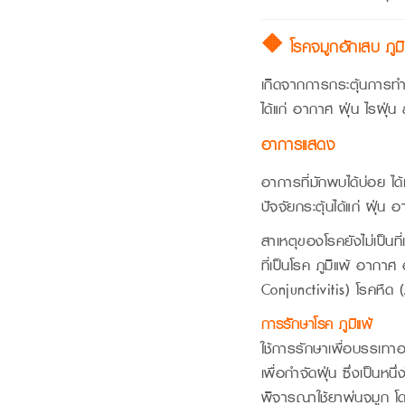
🔶 โรคจมูกอักเสบ ภูมิแ
เกิดจากการกระตุ้นการทำ
ได้แก่ อากาศ ฝุ่น ไรฝุ่
อาการแสดง
อาการที่มักพบได้บ่อย ไ
ปัจจัยกระตุ้นได้แก่ ฝุ่
สาเหตุของโรคยังไม่เป็นท
ที่เป็นโรค ภูมิแพ้ อากาศ 
Conjunctivitis) โรคหืด 
การรักษาโรค ภูมิแพ้
ใช้การรักษาเพื่อบรรเทา
เพื่อกำจัดฝุ่น ซึ่งเป็นห
พิจารณาใช้ยาพ่นจมูก โด