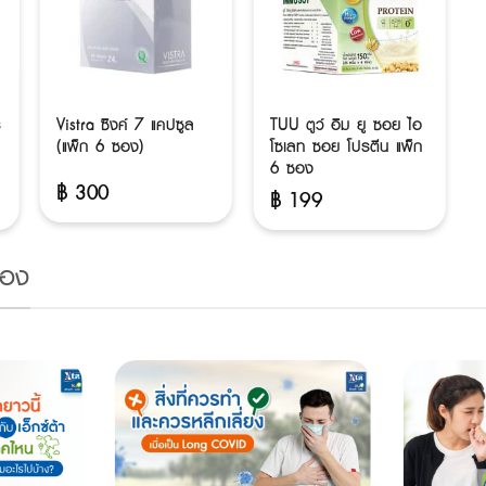
ร
Vistra ซิงค์ 7 แคปซูล
TUU ตูว์ อิม ยู ซอย ไอ
(แพ็ก 6 ซอง)
โซเลท ซอย โปรตีน แพ็ก
6 ซอง
฿
300
฿
199
้อง