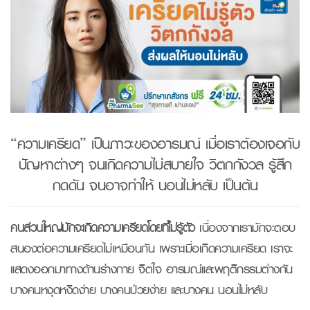
“ความเครียด” เป็นภาวะของอารมณ์ เมื่อเราต้องเจอกับ
ปัญหาต่างๆ จนเกิดความไม่สบายใจ วิตกกังวล รู้สึก
กดดัน จนอาจทำให้ นอนไม่หลับ เป็นต้น
คนส่วนใหญ่มักจะเกิดความเครียดโดยที่ไม่รู้ตัว
เนื่องจากเรามักจะตอบ
สนองต่อความเครียดไม่เหมือนกัน เพราะเมื่อเกิดความเครียด เราจะ
แสดงออกมาทางด้านร่างกาย จิตใจ อารมณ์และพฤติกรรมต่างกัน
บางคนหงุดหงิดง่าย บางคนป่วยง่าย และบางคน นอนไม่หลับ