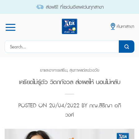
Skip
ส่งฟรี! ที่เซเว่นอีเลฟเว่นทุกสาขา
to
content
ค้นหาสาขา
Search
for:
ยาและอาหารเสริม
,
สุขภาพแต่ละช่วงวัย
เครียดไม่รู้ตัว วิตกกังวล ส่งผลให้ นอนไม่หลับ
POSTED ON
20/04/2022
BY
ภญ.สิริญา อภิ
วงศ์