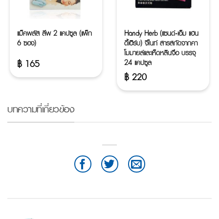
แม็คพลัส ลีพ 2 แคปซูล (แพ็ก
Handy Herb (แซนด์-เอ็ม แฮน
6 ซอง)
ดี้เฮิร์บ) จีไนท์ สารสกัดจากคา
โมมายล์และเห็ดหลินจือ บรรจุ
฿
165
24 แคปซูล
฿
220
บทความที่เกี่ยวข้อง