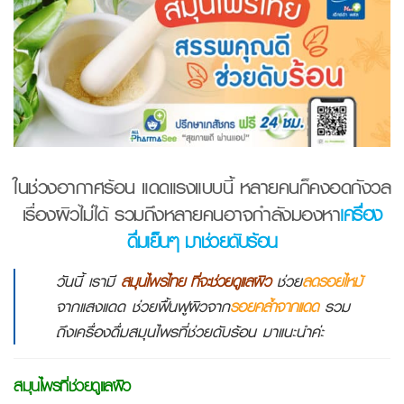
ในช่วงอากาศร้อน แดดแรงแบบนี้ หลายคนก็คงอดกังวล
เรื่องผิวไม่ได้ รวมถึงหลายคนอาจกำลังมองหา
เครื่อง
ดื่มเย็นๆ มาช่วยดับร้อน
วันนี้ เรามี
สมุนไพรไทย ที่จะช่วยดูแลผิว
ช่วย
ลดรอยไหม้
จากแสงแดด ช่วยฟื้นฟูผิวจาก
รอยคล้ำจากแดด
รวม
ถึงเครื่องดื่มสมุนไพรที่ช่วยดับร้อน มาแนะนำค่ะ
สมุนไพรที่ช่วยดูแลผิว