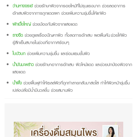
ว่านหางจระเข้
ช่วยรักษาผิวจากรอยไหม้ที่ไม่รุนแรงมาก ช่วยลดอาการ
อักเสบผิวจากการถูกแดดเผา ช่วยเพิ่มความชุ่มชื้นให้แก่ผิว
ผักเบี้ยใหญ่
ช่วยป้องกันผิวจากแสงแดด
รางจืด
ช่วยดูแลเรื่องปัญหาผิว ทั้งลดการอักเสบ ผดผื่นคัน ช่วยให้ผิว
รู้สึกเย็นสบายในช่วงที่อากาศร้อนๆ
ใบบัวบก
ช่วยเพิ่มความชุ่มชื้น และซ่อมแซมชั้นผิว
น้ำมันมะพร้าว
ช่วยรักษาอาการอักเสบ ผิวไหม้แดด และช่วยปกป้องผิวจาก
แสงแดด
น้ำผึ้ง
ช่วยฟื้นฟูทำให้เซลล์ผิวที่ถูกทำลายกลับมาสดใส ทำให้ผิวหน้าชุ่มชื้น
เปล่งปลั่งมีน้ำมีนวลขึ้น ช่วยสมานผิว