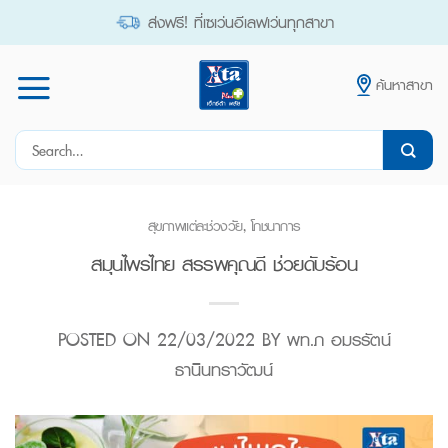
Skip
ส่งฟรี! ที่เซเว่นอีเลฟเว่นทุกสาขา
to
content
ค้นหาสาขา
Search
for:
สุขภาพแต่ละช่วงวัย
,
โภชนาการ
สมุนไพรไทย สรรพคุณดี ช่วยดับร้อน
POSTED ON
22/03/2022
BY
พท.ภ อมรรัตน์
ธานินทราวัฒน์