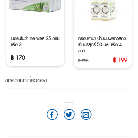
เบอร์นโนว่า เจล พลัส 25 กรัม
ทรอปิคานา น้ำมันมะพร้าวสกัด
แพ็ค 3
เย็นบริสุทธิ์ 50 มล. แพ็ค 4
ขวด
฿
170
฿
199
฿
220
Original
Current
price
price
บทความที่เกี่ยวข้อง
was:
is:
฿ 220.
฿ 199.