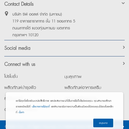
Contact Details
บริษัท ซีพี ออลล์ จำกัด (มหาชน)
119 อาคารธาราสาทร ชั้น 11 ซอยสาทร 5
ถนนสาทรใต้ แขวงทุ่งมหาเมฆ เขตสาทร
กรุงเทพฯ 10120
Social media
Connect with us
โปรโมชั่น
มุมสุขภาพ
ผลิตภัณฑ์บำรุงผิว
ผลิตภัณฑ์อาหารเสริม
ยาใช้เฉพาะที่
อุปกรณ์เพื่อสุขภาพ
เราใช้คุกกี้เพื่อพัฒนาประสิทธิภาพ และประสบการณ์ที่ดีในการใช้เว็บไซต์ของคุณ คุณสามารถศึกษา
รายละเอียดได้ที่
นโยบายการใช้คุกกี้
และสามารถจัดการความเป็นส่วนตัวเองได้ของคุณได้เองโดยคลิก
อาหารทางการแพทย์
ที่
ตั้งค่า
อนุญาต
©2026 Exta. All Rights Reserved. •
การแจ้งการประมวลผลข้อมูลส่วนบุคคล
•