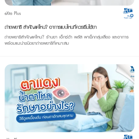
eXta Plus
ถ่ายพยาธิ สำคัญแค่ไหน? อาการแบบไหนที่ควรเริ่มใช้ยา
ถ่ายพยาธิสำคัญแค่ไหน? ร้านยา เอ็กซ์ต้า พลัส พาเช็กกลุ่มเสี่ยง และอาการ
พร้อมแนะนำชนิดยาถ่ายพยาธิที่เหมาะสม