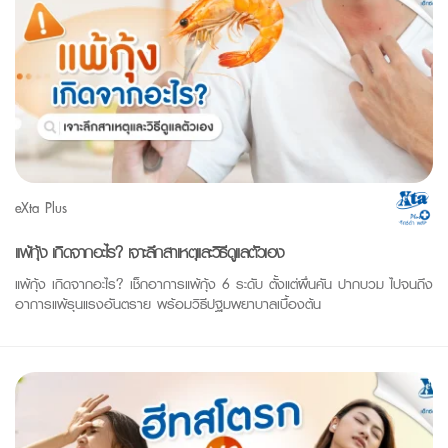
eXta Plus
แพ้กุ้ง เกิดจากอะไร? เจาะลึกสาเหตุและวิธีดูแลตัวเอง
แพ้กุ้ง เกิดจากอะไร? เช็กอาการแพ้กุ้ง 6 ระดับ ตั้งแต่ผื่นคัน ปากบวม ไปจนถึง
อาการแพ้รุนแรงอันตราย พร้อมวิธีปฐมพยาบาลเบื้องต้น