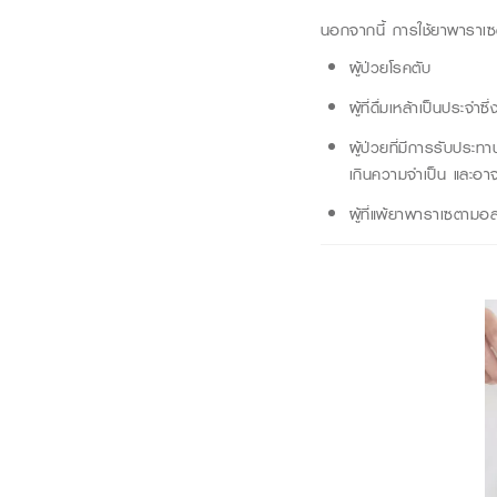
นอกจากนี้ การใช้ยา
พาราเ
ผู้ป่วยโรคตับ
ผู้ที่ดื่มเหล้าเป็นประ
ผู้ป่วยที่มีการรับประ
เกินความจำเป็น และอาจท
ผู้ที่แพ้ยาพาราเซตามอ