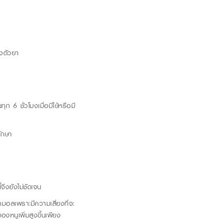
งตัวยา
6 ชั่วโมงเมื่อมีไข้หรือมี
ักษา
ึงยังไม่ชัดเจน
ามอลเพราะมีความเสี่ยงที่จะ
งหนูเพิ่มสูงขึ้นเพียง