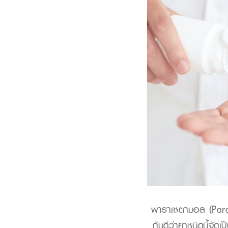
พาราเซตามอล (Parace
กันดีว่ายาชนิดนี้จั