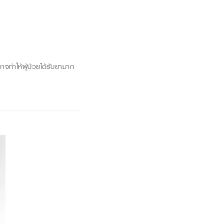
าจทำให้ผู้ป่วยได้รับยามาก