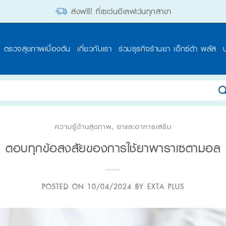
ส่งฟรี! ที่เซเว่นอีเลฟเว่นทุกสาขา
ตรวจสุขภาพเบื้องต้น
เกี่ยวกับเรา
ร่วมธุรกิจร้านยา เอ็กซ์ต้า พลัส
ความรู้ด้านสุขภาพ
,
ยาและอาหารเสริม
ตอบทุกข้อสงสัยของการใช้ยาพาราเซตามอล
POSTED ON
10/04/2024
BY
EXTA PLUS