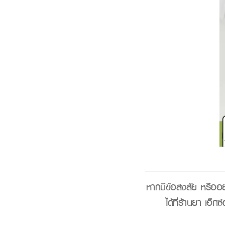
หากมีข้อสงสัย หรืออย
ได้ที่
ร้านยา เอ็กซ์