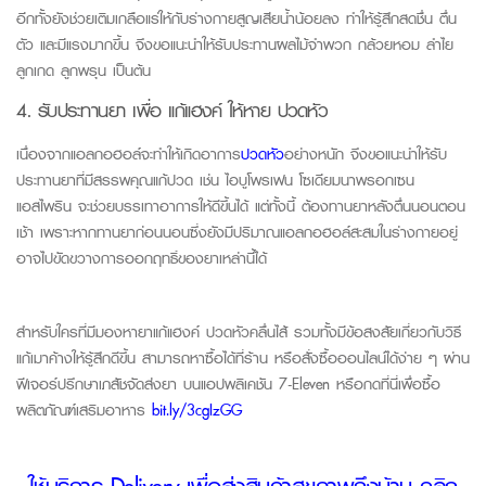
อีกทั้งยังช่วยเติมเกลือแร่ให้กับร่างกายสูญเสียน้ำน้อยลง ทำให้รู้สึกสดชื่น ตื่น
ตัว และมีแรงมากขึ้น จึงขอแนะนำให้รับประทานผลไม้จำพวก กล้วยหอม ลำไย
ลูกเกด ลูกพรุน เป็นต้น
4. รับประทานยา เพื่อ แก้แฮงค์ ให้หาย ปวดหัว
เนื่องจากแอลกอฮอล์จะทำให้เกิดอาการ
ปวดหัว
อย่างหนัก จึงขอแนะนำให้รับ
ประทานยาที่มีสรรพคุณแก้ปวด เช่น ไอบูโพรเฟน โซเดียมนาพรอกเซน
แอสไพริน จะช่วยบรรเทาอาการให้ดีขึ้นได้ แต่ทั้งนี้ ต้องทานยาหลังตื่นนอนตอน
เช้า เพราะหากทานยาก่อนนอนซึ่งยังมีปริมาณแอลกอฮอล์สะสมในร่างกายอยู่
อาจไปขัดขวางการออกฤทธิ์ของยาเหล่านี้ได้
สำหรับใครที่มีมองหายาแก้แฮ
งค์
ปวดหัวคลื่นไส้ รวมทั้งมีข้อสงสัยเกี่ยวกับวิธี
แก้
เมาค้างให้รู้สึกดีขึ้น
สามารถหาซื้อได้ที่ร้าน
หรือสั่งซื้อออนไลน์ได้ง่าย ๆ
ผ่าน
ฟีเจอร์ปรึกษาเภสัชจัดส่งยา บนแอปพลิเคชัน 7-Eleven
หรือ
กดที่นี่เพื่อซื้อ
ผลิตภัณฑ์เสริมอาหาร
bit.ly/3cgIzGG