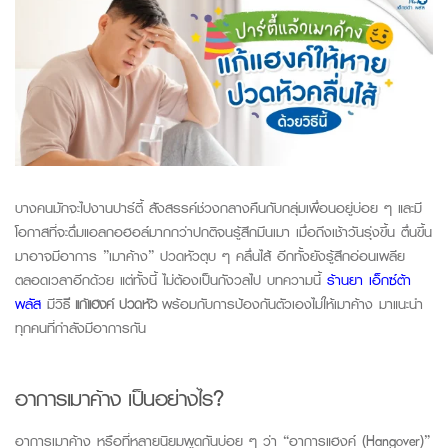
บางคนมักจะไปงานปาร์ตี้ สังสรรค์ช่วงกลางคืนกับกลุ่มเพื่อนอยู่บ่อย ๆ และมี
โอกาสที่จะดื่มแอลกอฮอล์มากกว่าปกติจนรู้สึกมึนเมา เมื่อถึงเช้าวันรุ่งขึ้น ตื่นขึ้น
มาอาจมีอาการ ”เมาค้าง” ปวดหัวตุบ ๆ คลื่นไส้ อีกทั้งยังรู้สึกอ่อนเพลีย
ตลอดเวลาอีกด้วย แต่ทั้งนี้ ไม่ต้องเป็นกังวลไป
บทความนี้
ร้านยา เอ็กซ์ต้า
พลัส
มี
วิธ
ี
แก้แฮ
ง
ค์
ปวดหัว
พร้อมกับ
การป้องกันตัวเองไม่ให้เมาค้าง
ม
าแนะนำ
ทุกคนที่กำลังมีอาการ
กัน
อาการเมาค้าง เป็นอย่างไร?
อาการเมาค้าง หรือที่หลายนิยมพูดกันบ่อย ๆ ว่า “อาการแฮงค์ (
Hangover
)”