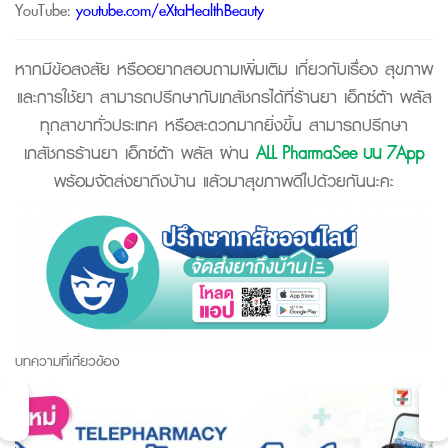
YouTube:
youtube.com/eXtaHealthBeauty
หากมีข้อสงสัย หรืออยากสอบถามเพิ่มเติม เกี่ยวกับเรื่อง สุขภาพ
และการใช้ยา สามารถปรึกษากับเภสัชกรได้ที่ร้านยา เอ็กซ์ต้า พลัส
ทุกสาขาทั่วประเทศ หรือสะดวกมากยิ่งขึ้น สามารถปรึกษา
เภสัชกรร้านยา เอ็กซ์ต้า พลัส ผ่าน
ALL PharmaSee บน 7App
พร้อมจัดส่งยาถึงบ้าน แล้วมาสุขภาพดีไปด้วยกันนะคะ
บทความที่เกี่ยวข้อง