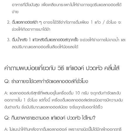
อาหารที่มีไขมันสูง เพื่อเคลือบกระเพาะไม่ให้ร่างกายดูดซึมแอลกอฮอล์ได้
ง่าย
ดื่มแอลกอฮอล์ช้า ๆ
อาจจะใช้วิธีจำกัดการดื่มเพียง 1 แก้ว / ชั่วโมง จะ
ช่วยให้เกิดอาการเมาได้ช้า
ดื่มน้ำหลัง 1 แก้วหลังดื่มแอลกอฮอล์ทุกครั้ง
จะช่วยให้ร่างกายไม่ขาดน้ำ และ
ลดปริมาณแอลกอฮอล์ในเลือดให้น้อยลงได้
คำถามพบบ่อยเกี่ยวกับ วิธี แก้แฮ
งค์
ปวดหัว คลื่นไส้
Q:
ร่างกายจะใช้เวลากำจัดแอลกอฮอล์กี่ชั่วโมง
A:
แอลกอฮอล์บริสุทธิ์ที่ผสมอยู่ในเครื่องดื่ม
10 กรัม
จะถูกตับกำจัดและขับ
ออกภายใน 1 ชั่วโมง แต่ทั้งนี้ เครื่องดื่มแอลกอฮอล์แต่ละชนิดอาจมีความเข้ม
ข้นต่างกัน ยิ่งมีปริมาณแอลกอฮอล์น้อย จะยิ่งถูกขับออกได้เร็ว
Q:
กินยาพาราเซตามอล แก้แฮงค์ ปวดหัว ได้ไหม?
A:
ไม่แนะนำให้กินหลังจากดื่มแอลกอฮอล์ เพราะยาชนิดนี้ไม่ได้มีกลไกออกฤทธิ์