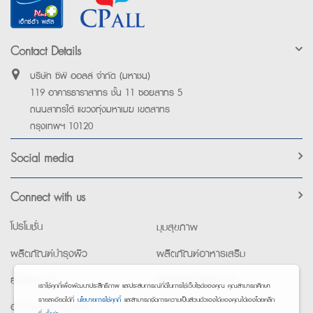
Contact Details
บริษัท ซีพี ออลล์ จำกัด (มหาชน)
119 อาคารธาราสาทร ชั้น 11 ซอยสาทร 5
ถนนสาทรใต้ แขวงทุ่งมหาเมฆ เขตสาทร
กรุงเทพฯ 10120
Social media
Connect with us
โปรโมชั่น
มุมสุขภาพ
ผลิตภัณฑ์บำรุงผิว
ผลิตภัณฑ์อาหารเสริม
ยาใช้เฉพาะที่
อุปกรณ์เพื่อสุขภาพ
เราใช้คุกกี้เพื่อพัฒนาประสิทธิภาพ และประสบการณ์ที่ดีในการใช้เว็บไซต์ของคุณ คุณสามารถศึกษา
รายละเอียดได้ที่
นโยบายการใช้คุกกี้
และสามารถจัดการความเป็นส่วนตัวเองได้ของคุณได้เองโดยคลิก
อาหารทางการแพทย์