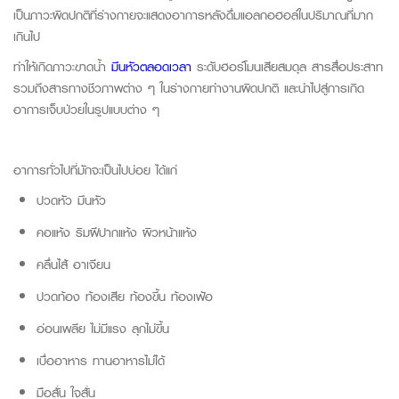
เป็นภาวะผิดปกติที่ร่างกายจะแสดงอาการหลังดื่มแอลกอฮอล์ในปริมาณที่มาก
เกินไป
ทำให้เกิดภาวะขาดน้ำ
มึนหัวตลอดเวลา
ระดับฮอร์โมนเสียสมดุล สารสื่อประสาท
รวมถึงสารทางชีวภาพต่าง ๆ ในร่างกายทำงานผิดปกติ และนำไปสู่การเกิด
อาการเจ็บป่วยในรูปแบบต่าง ๆ
อาการทั่วไปที่มักจะเป็นไปบ่อย ได้แก่
ปวดหัว มึนหัว
คอแห้ง ริมฝีปากแห้ง ผิวหน้าแห้ง
คลื่นไส้ อาเจียน
ปวดท้อง ท้องเสีย ท้องขึ้น ท้องเฟ้อ
อ่อนเพลีย ไม่มีแรง ลุกไม่ขึ้น
เบื่ออาหาร ทานอาหารไม่ได้
มือสั่น ใจสั่น