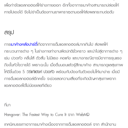
เพื่อกำจัดแอลกอฮอล์ให้ร่างกายออก อีกทั้งอาการเมาค้างสามารถปล่อยให้
หายไปเองได้ จึงไม่จำเป็นต้องทานยาพาราเซตามอลให้ส่งผลกระทบต่อตับ
สรุป
การ
เมาค้างหลังปาร์ตี้
เกิดจากการดื่มแอลกอฮอล์มากเกินไป ส่งผลให้
กระบวนการต่าง ๆ ในร่างก
ายทำงานผิดปกติชั่วคราว และนำไปสู่อาการต่าง ๆ
เช่น ปวดหัว คลื่นไส้ ตัวสั่น ไม่มีแรง คอแห้ง และบางกรณีอาจมีอาการรุนแรง
ถึงขั้นหัวใจวายได้ เพราะ
ฉะนั้น เมื่อตื่นนอนแล้วรู้สึกเมาค้าง
สามารถดูแลสุขภาพ
ให้ดีขึ้นด้วย 5 วิธี
แก้แฮ
งค์
ปวดหัว
พร้อมกับป้องกันตัวเอง
ไม่ให้เมาง่าย
เมื่อมี
การดื่
มแอล
กอฮอล์อีกครั้ง จะช่วยลดความเสี่ยงที่จะเกิดปัญหาสุขภาพ
จาก
แอลกอฮอล์ได้ไม่น้อยเลยทีเดียว
ที่มา
Hangover: The Fastest
Way
to
Cure
It
จาก
WebMD
เทคนิคบรรเทาอาการเมาค้างเนื่องจากการดื่มแอลกอฮอล์ จาก
สำนักงาน