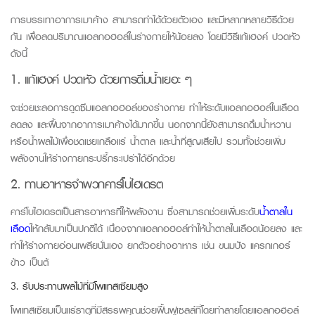
การบรรเทาอาการเมาค้าง สามารถทำได้ด้วยตัวเอง และมีหลากหลายวิธี
ด้วย
กัน เพื่อลดปริมาณแอลกอฮอล์ในร่างกายให้น้อยลง
โดยมีวิธีแก้แฮ
งค์
ปวดหัว
ดังนี้
1. แก้แฮงค์ ปวดหัว ด้วยการดื่มน้ำเยอะ ๆ
จะช่วยชะลอการดูดซึมแอลกอฮอล์ของร่างกาย ทำให้ระดับแอลกอฮอล์ในเลือด
ลดลง และฟื้นจากอาการเมาค้างได้มากขึ้น นอกจากนี้ยังสามารถดื่มน้ำหวาน
หรือน้ำผลไม้เพื่อชดเชยเกลือแร่ น้ำตาล และน้ำที่สูญเสียไป รวมทั้งช่วยเพิ่ม
พลังงานให้ร่างกายกระปรี้กระเปร่าได้อีกด้วย
2. ทานอาหารจำพวกคาร์โบไฮเดรต
คาร์โบไฮเดรตเป็นสารอาหารที่ให้พลังงาน ซึ่งสามารถช่วยเพิ่มระดับ
น้ำตาลใน
เลือด
ให้กลับมาเป็นปกติได้ เนื่องจากแอลกอฮอล์ทำให้น้ำตาลในเลือดน้อยลง และ
ทำให้ร่างกายอ่อนเพลียนั่นเอง ยกตัวอย่างอาหาร เช่น ขนมปัง แครกเกอร์
ข้าว เป็นต้
3. รับประทานผลไม้ที่มี
โพแทสเซียมสูง
โพแทสเซียมเป็นแร่ธาตุที่มีสรรพคุณช่วยฟื้นฟูเซลล์ที่โดยทำลายโดยแอลกอฮอล์