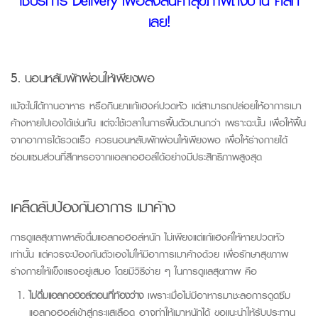
ใช้บริการ Delivery เพื่อส่งสินค้าสุขภาพถึงบ้าน คลิก
เลย!
5. นอนหลับพักผ่อนให้เพียงพอ
แม้จะไม่ได้ทานอาหาร หรือกินยาแก้แฮงค์ปวดหัว แต่สามารถปล่อยให้อาการเมา
ค้างหายไปเองได้เช่นกัน แต่จะใช้เวลาในการฟื้นตัวนานกว่า เพราะฉะนั้น เพื่อให้ฟื้น
จากอาการได้รวดเร็ว ควรนอนหลับพักผ่อนให้เพียงพอ เพื่อให้ร่างกายได้
ซ่อมแซมส่วนที่สึกหรอจากแอลกอฮอล์ได้อย่างมีประสิทธิภาพสูงสุด
เคล็ดลับป้องกันอาการ เมาค้าง
การดูแลสุขภาพหลังดื่มแอลกอฮอล์หนัก ไม่เพียงแต่แก้แฮ
งค์
ให้หายปวดหัว
เท่านั้น แต่ควรจะ
ป้องกันตัวเองไม่ให้มีอาการเมาค้างด้วย เพื่อรักษาสุขภาพ
ร่างกายให้แข็งแรงอยู่เสมอ โดยมีวิธีง่าย ๆ ในกา
รดูแลสุขภาพ คือ
ไม่ดื่มแอลกอฮอล์ตอนที่ท้องว่าง
เพราะเมื่อไม่มีอาหารมาชะลอการดูดซึม
แอลกอฮอล์เข้าสู่กระแสเลือด อาจทำให้เมาหนักได้ ขอแนะนำให้รับประทาน