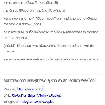
สาธารณสุขอำเภอรัตนวาปี (สสอ.รัตนวาปี)
ภาวะวิกฤต…ชีวิตจบ จาก
ราชวิทยาลัยจุฬาภรณ์
ผลกระทบจากการ “เมา” ที่มีต่อ “สมอง” จาก
สำนักงานกองทุนสนับสนุน
การสร้างเสริมสุขภาพ (สสส.)
อาหารสำหรับผู้ป่วยเด็กโรคไตเรื้อรัง จาก
คณะแพทยศาสตร์ศิริราชพยาบาล
มหาวิทยาลัยมหิดล
รู้หรือไม่? ไม่ควรกินยาพาราเมื่อแฮงค์หลังดื่มแอลกอฮอล์ จาก
Mahidol
Channel
เทคนิคการลด/เลิกแอลกอฮอล์ จาก
โรงพยาบาลศิริราช ปิยมหาราชการุณย์
อัปเดตและติดตามสาระสุขภาพดี ๆ จาก
ร้านยา เอ็กซ์ต้า พลัส
ได้ที่
Website:
https://exta.co.th/
LINE:
@eXtaPlus (
https://bit.ly/eXtaplus
)
Instagram:
instagram.com/extaplus