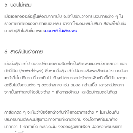
5. นอนไม่หลับ
เมื่อแอลกอฮอล์อยู่ในเลือดมากเกินไป จะเข้าไปขัดขวางกระบวนการต่าง ๆ ใน
ร่างกายที่เกี่ยวข้องกับการนอนหลับ อาจทำให้นอนหลับไม่สนิท ส่งผลให้ตื่นขึ้น
มาแล้วรู้สึกไม่สดชื่น เพราะ
นอนหลับไม่เพียงพอ
6. สารพิษในร่างกาย
เมื่อดื่มสุราเข้าไป ตับจะเปลี่ยนแอลกอฮอล์ให้เป็นสารพิษชนิดหนึ่งที่เรียกว่า แอซี
ทัลดีไฮด์ (
Acetaldehyde
) ซึ่งหากดื่มสุราเข้าไปน้อยจะส่งผลเสียต่อร่างกายน้อย
แต่ถ้าดื่มในปริมาณที่มากเกินไป ตับจะไม่สามารถกำจัดสารพิษชนิดนี้ได้ทัน และถูก
ดูดซึมไปยังส่วนต่าง ๆ ของร่างกาย เช่น สมอง กล้ามเนื้อ และเซลล์ประสาท
จากนั้นจะทำลายให้อวัยวะต่าง ๆ เกิดการอักเสบ และเสื่อมโทรมลงในที่สุด
ถ้าสังเกตดี ๆ จะเห็นว่าปัจจัยที่ต่างกันทำให้เกิดอาการต่าง ๆ ไม่เหมือนกัน
ประกอบกับแต่ละคนมีสุขภาวะทางกายที่แตกต่างกัน จึงมีโอกาสที่จะเมาค้าง
มากกว่า 1 อาการได้ เพราะฉะนั้น จึงต้องรู้วิธีแก้แฮงค์ ปวดหัวเพื่อบรรเทา