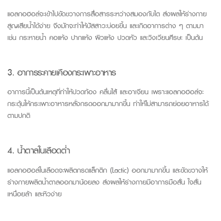
แอลกอฮอล์จะเข้าไปขัดขวางการสื่อสารระหว่างสมองกับไต ส่งผลให้ร่างกาย
สูญเสียน้ำได้ง่าย จึงมักจะทำให้ปัสสาวะบ่อยขึ้น และเกิดอาการต่าง ๆ ตามมา
เช่น กระหายน้ำ คอแห้ง ปากแห้ง ผิวแห้ง ปวดหัว และวิงเวียนศีรษะ เป็นต้น
3. อาการระคายเคืองกระเพาะอาหาร
อาการนี้เป็นต้นเหตุที่ทำให้ปวดท้อง คลื่นไส้ และอาเจียน เพราะแอลกอฮอล์จะ
กระตุ้นให้กระเพาะอาหารหลั่งกรดออกมามากขึ้น ทำให้ไม่สามารถย่อยอาหารได้
ตามปกติ
4. น้ำตาลในเลือดต่ำ
แอลกอฮอล์ในเลือดจะผลิตกรดแล็กติก (
Lactic
) ออกมามากขึ้น และขัดขวางให้
ร่างกายผลิตน้ำตาลออกมาน้อยลง ส่งผลให้ร่างกายมีอาการมือสั่น ใจสั่น
เหนื่อยล้า และหิวง่าย