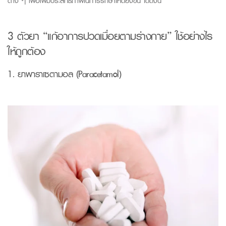
ต่าง
ๆ
เพื่อเพิ่มประสิทธิภาพในการรักษา
ให้ดียิ่งขึ้น
ได้ดังนี้
3
ตัวยา
“
แก้อาการปวดเมื่อยตามร่างกาย
”
ใช้อย่างไร
ให้ถูกต้อง
1. ยาพาราเซตามอล (
Paracetamol
)