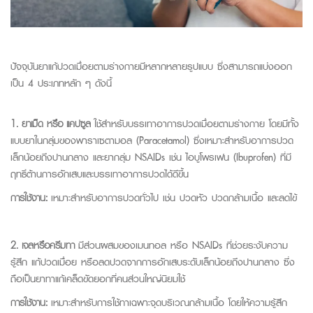
ปัจจุบันยาแก้ปวดเมื่อยตามร่างกายมีหลากหลายรูปแบบ ซึ่งสามารถแบ่งออก
เป็น 4 ประเภทหลัก ๆ ดังนี้
1. ยาเม็ด หรือ แคปซูล
ใช้สำหรับบรรเทาอาการปวดเมื่อยตามร่างกาย โดยมีทั้ง
แบบยาในกลุ่มของพาราเซตามอล
(Paracetamol)
ซึ่งเหมาะสำหรับอาการปวด
เล็กน้อยถึงปานกลาง และยากลุ่ม
NSAIDs
เช่น ไอบูโพรเฟน
(Ibuprofen)
ที่มี
ฤทธิ์ต้านการอักเสบและบรรเทาอาการปวดได้ดีขึ้น
การใช้งาน:
เหมาะสำหรับอาการปวดทั่วไป เช่น ปวดหัว ปวดกล้ามเนื้อ และลดไข้
2. เจลหรือครีมทา
มีส่วนผสมของเมนทอล หรือ
NSAIDs
ที่ช่วยระงับความ
รู้สึก แก้ปวดเมื่อย หรือลดปวดจากการอักเสบระดับเล็กน้อยถึงปานกลาง ซึ่ง
ถือเป็นยาทาแก้เคล็ดขัดยอกที่คนส่วนใหญ่นิยมใช้
การใช้งาน:
เหมาะสำหรับการใช้ทาเฉพาะจุดบริเวณกล้ามเนื้อ โดยให้ความรู้สึก