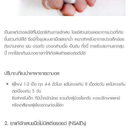
เป็นยาแก้ปวดลดไข
้ที่ไม่มีฤทธิ์ต้านการอักเสบ
โดย
มี
ส่วนช่วย
ลดอาการปวดที่เกิด
ขึ้น
ร่วมกับไข้ได้
ซึ่ง
มีทั้งรูปแบบยาเม็ดและยาน้ำ เหมาะสำหรับอาการปวดเล็กน้อย
ถึงปานกลาง เช่น ปวดหัว ปวดกล้ามเนื้อ
เป็นต้น ทั้งนี้ การรับประทานยากลุ่ม
นี้ หากใช้ยาเกินขนาดอาจทำให้เกิดพิษร้ายแรงต่อตับได้
ปริมาณที่แนะนำยาพาราเซตามอล
ผู้ใหญ่ 1-2 เม็ด ทุก 4-6 ชั่วโมง แต่ไม่ควรเกิน 8 เม็ดต่อวัน และไม่ควรกิน
ต่อเนื่องเกิน 5 วัน
ซึ่งสำหรับเด็ก ที่มีน้ำหนักน้อย รวมถึงผู้ป่วยโรคตับ ควรปรึกษาแพทย์
หรือเภสัชกรผู้เชี่ยวชาญก่อนใช้ยา
2. ยาแก้อักเสบชนิดไม่มี
สเ
ตียร
อย
ด์
(
NSAIDs
)