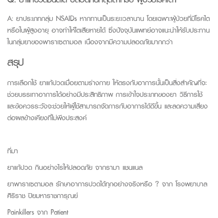
A:
ยาประเภทกลุ่ม
NSAIDs
หากทานเป็นระยะเวลานาน โดยเฉพาะผู้ป่วยที่มีโรคไต
หรือในผู้สูงอายุ อาจทําให้ไตเสียหายได้ ซึ่งปัจจุบันแพทย์อาจแนะนำให้รับประทาน
ในกลุ่มยาของพาราเซตามอล เนื่องจากมีความปลอดภัยมากกว่า
สรุป
การเลือกใช้ ยาแก้ปวดเมื่อยตามร่างกาย ให้ตรงกับอาการนั้นเป็นสิ่งสำคัญที่จะ
ช่วยบรรเทาอาการได้อย่างมีประสิทธิภาพ การเข้าใจประเภทของยา วิธีการใช้
และข้อควรระวังจะช่วยให้ผู้ใช้สามารถจัดการกับอาการได้ดีขึ้น และลดความเสี่ยง
ต่อผลข้างเคียงที่ไม่พึงประสงค์
ที่มา
ยาแก้ปวด กินอย่างไรให้ปลอดภัย จาก
รามา แชนแนล
ยาพาราเซตามอล รักษาอาการปวดได้ทุกอย่างจริงหรือ ? จาก
โรงพยาบาล
ศิริราช ปิยมหาราชการุณย์
Painkillers
จาก
Patient