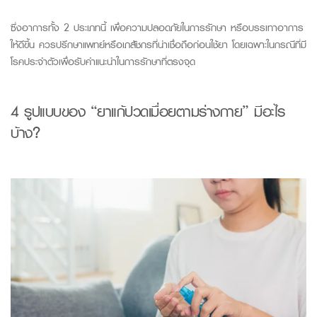
ซึ่ง
อาการทั้ง 2 ประเภทนี้
เพื่อความปลอดภัย
ในการรักษา หรือบรรเทาอาการ
ให้ดีขึ้น
ควรปรึกษาแพทย์หรือเภสัชกร
ที่น่าเชื่อถือ
ก่อนใช้ยา โดยเฉพาะในกรณีที่มี
โรคประจำตัว
เพื่อรับคำแนะนำในการรักษาที่ตรงจุด
4
รูปแบบ
ของ “
ยาแก้ปวดเมื่อยตามร่างกาย
”
มีอะไร
บ้าง?