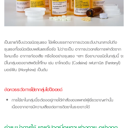
เป็นยาแก้เจ็บปวดชนิดรุนแรง
ใช้เพื่อบรรเทาอาการปวดระดับปานกลางไปถึง
รุนแรงทั้งชนิดเฉียบพลันและเรื้อรัง
ไม่ว่าจะเป็น
อาการปวดหลังการผ่าตัดจาก
โรคมะเร็ง
อาการท้องเสีย
หรือไออย่างรุนแรง
ฯลฯ
ซึ่งยาบางชนิดในกลุ่มนี้
จะ
มีในกลุ่มของยาเสพติดให้โทษ
เช่น
ยาโคเดอ
ีน
(
Codeine)
เฟน
ทานิล
(Fentanyl)
มอร์ฟีน
(
Morphine
)
เป็นต้น
ข้อควรระวังการใช้ยากลุ่มโอปิออยด์
การใช้ยาในกลุ่มนี้จะต้องอยู่ภายใต้คำสั่งของแพทย์ผู้เชี่ยวชาญเท่านั้น
เนื่องจากอาจมีความเสี่ยงต่อการติดยาในระยะยาวได้
คำแนะนำการใช้ ยาแก้ปวดเมื่อยตามร่างกาย อย่างถูก