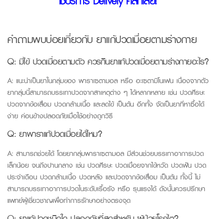
ใช้บริการ Delivery คลิกเลย!
คำถามพบบ่อยเกี่ยวกับ ยาแก้ปวดเมื่อยตามร่างกาย
Q:
มีไข้ ปวดเมื่อยตามตัว ควรกินยาแก้ปวดเมื่อยตามร่างกายอะไร?
A:
แนะนำเป็นยาในกลุ่มของ พาราเซตามอล หรือ อะเซตามิโนเฟน เนื่องจากตัว
ยากลุ่มนี้สามารถบรรเทาปวดจากสาเหตุต่าง ๆ ได้หลากหลาย เช่น ปวดศีรษะ
ปวดจากข้อเสื่อม ปวดกล้ามเนื้อ และลดไข้ เป็นต้น อีกทั้ง จัดเป็นยาที่หาซื้อได้
ง่าย ค่อนข้างปลอดภัยเมื่อใช้อย่างถูกวิธี
Q:
ยาพาราแก้ปวดเมื่อยได้ไหม?
A:
สามารถช่วยได้ โดยยากลุ่มพาราเซตามอล มีส่วนช่วยบรรเทาอาการปวด
เล็กน้อย จนถึงปานกลาง เช่น ปวดศีรษะ ปวดเมื่อยจากไข้หวัด ปวดฟัน ปวด
ประจำเดือน ปวดกล้ามเนื้อ ปวดหลัง และปวดจากข้อเสื่อม เป็นต้น ทั้งนี้ ไม่
สามารถบรรเทาอาการปวดในระดับเรื้อรัง หรือ รุนแรงได้ ดังนั้นควรปรึกษา
แพทย์ผู้เชี่ยวชาญเพื่อทำการรักษาอย่างตรงจุด
Q:
ยาแก้ปวดชนิดใด ปลอดภัยที่สุดสําหรับ ผู้ป่วยโรคไต?