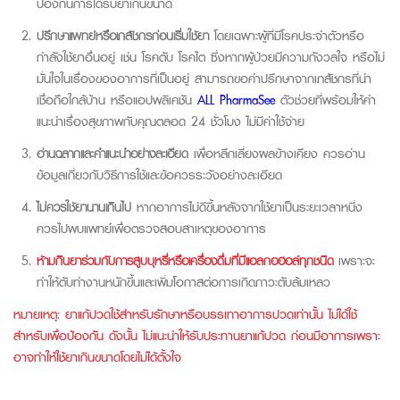
ป้องกันการได้รับยาเกินขนาด
ปรึกษาแพทย์หรือเภสัชกรก่อนเริ่มใช้ยา
โดยเฉพาะผู้ที่มีโรคประจำตัวหรือ
กำลังใช้ยาอื่นอยู่ เช่น โรคตับ โรคไต ซึ
่งหากผู้ป่วยมีความกังวลใจ หรือไม่
มั่นใจในเรื่องของอาการที่เป็นอยู่ สามารถขอคำปรึกษาจากเภสัชกรที่น่า
เชื่อถือใกล้บ้าน หรือแอปพลิเคชัน
ALL PharmaSee
ตัวช่วยที่พร้อมให้คำ
แนะนำเรื่องสุขภาพกับคุณตลอด 24 ชั่วโมง ไม่มีค่าใช้จ่าย
อ่านฉลากและคำแนะนำอย่างละเอียด
เพื่อหลีกเลี่ยงผลข้างเคียง ควรอ่าน
ข้อมูลเกี่ยวกับวิธีการใช้และข้อควรระวังอย่างละเอียด
ไม่ควรใช้ยานานเกินไป
หากอาการไม่ดีขึ้นหลังจากใช้ยาเป็นระยะเวลาหนึ่ง
ควรไปพบแพทย์เพื่อตรวจสอบสาเหตุของอาการ
ห้ามกินยาร่วมกับการสูบบุหรี่หรือเครื่องดื่มที่มีแอลกอฮอล์ทุกชนิด
เพราะจะ
ทำให้ตับทำงานหนักขึ้นและเพิ่มโอกาสต่อการเกิดภาวะตับล้มเหลว
หมายเหตุ: ยาแก้ปวดใช้สำหรับรักษาหรือบรรเทาอาการปวดเท่านั้น ไม่ได้ใช้
สำหรับเพื่อป้องกัน ดังนั้น ไม่แนะนำให้รับประทานยาแก้ปวด ก่อนมีอาการเพราะ
อาจทำให้ใช้ยาเกินขนาดโดยไม่ได้ตั้งใจ