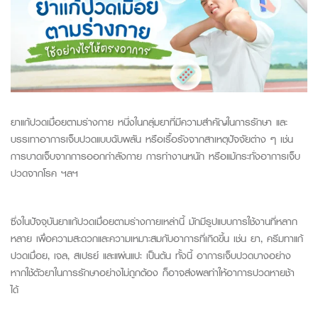
ยาแก้ปวดเมื่อยตามร่างกาย
หนึ่งใน
กลุ่มยา
ที่มีความสำคัญในการ
รักษา และ
บรรเทาอาการเจ็บปวด
แบบฉับพลัน
หรือเรื้อรัง
จากสาเหตุ
ปัจจัย
ต่าง ๆ เช่น
การบาดเจ็บจาก
การ
ออกกำลังกาย การทำงานหนัก หรือแม้กระทั่งอาการ
เจ็บ
ปวดจากโรค
ฯลฯ
ซึ่งในปัจจุบัน
ยา
แก้ปวดเมื่อยตามร่างกาย
เหล่านี้
มักมีรูปแบ
บการใช้งาน
ที่หลาก
หลาย
เพื่อความสะดวกและความเหมาะสมกับอาการที่เกิดขึ้น
เช่น
ยา
,
ครีมทาแก้
ปวดเมื่อย
,
เจล
,
สเปรย์ และแผ่นแปะ
เป็นต้น
ทั้งนี้ อาการเจ็บปวดบางอย่าง
หาก
ใช้ตัวยาในการรักษา
อย่าง
ไม่ถูกต้อง
ก็
อาจส่งผล
ทำให้
อาการ
ปวด
หายช้า
ได้