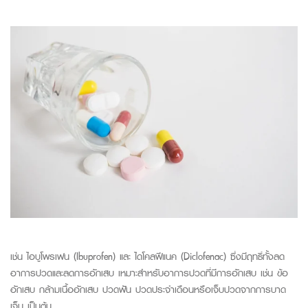
เช่น ไอบ
ูโ
พร
เฟน
(
Ibuprofen
) และ
ได
โคล
ฟีแ
นค (
Diclofenac
) ซึ่งมีฤทธิ์ทั้งลด
อาการปวดและลดการอักเสบ เหมาะสำหรับอาการปวดที่มีการอักเสบ เช่น ข้อ
อักเสบ
กล้ามเนื้ออักเสบ ปวดฟัน ปวดประจำเดือน
หรือ
เจ็บ
ปวดจากการบาด
เจ็บ
เป็นต้น