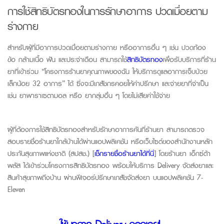
การใช้สิทธิบัตรทองในการรักษาอาการ ปวดเมื่อยตาม
ร่างกาย
ส
ำหรับผู้ที่มีอาการปวดเมื่อยตามร่างกาย
หรืออาการอื่น ๆ เช่น
ปวดท้อง
ข้อ กล้ามเนื้อ ฟัน แ
ละประจำเดือน
สามารถใช้
สิทธิบัตรทอง
เพื่อรับบริการที่ร้าน
ยาที่เข้าร่วม “โครงการร้านยาคุณภาพของฉัน ให้บริการดูแลอาการเจ็บป่วย
เล็กน้อย 32 อาการ” ได้ ซึ่งจะมีเภสัชกรคอยให้คำปรึกษา และจ่ายยาที่จำเป็น
เช่น ยาพาราเซตามอล หรือ ยากลุ่มอื่น ๆ โดยไม่เสียค่าใช้จ่าย
ผู้ที่ต้องการใช้สิทธิบัตรทองสำหรับรักษาอาการคันที่ร้านยา สามารถตรวจ
สอบรายชื่อร้านยาใกล้บ้านได้ผ่านแอปพลิเคชัน หรือเว็บไซต์ของสำนักงานหลัก
ประกันสุขภาพแห่งชาติ (สปสช.) [
เช็กรายชื่อร้านยาได้ที่นี่
] โดยร้านยา เอ็กซ์ต้า
พลัส ได้เข้าร่วมโครงการสิทธิบัตรทอง พร้อมให้บริการ
Delivery
จัดส่งยาและ
สินค้าสุขภาพถึงบ้าน
ผ่านฟีเจอร์ปรึกษาเภสัชจัดส่งยา บนแอปพลิเคชัน 7-
Eleven