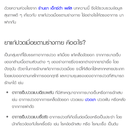
ด้วยความห่วงใยจาก
ร้านยา เอ็กซ์ต้า พลัส
บทความนี้ จึงได้รวบรวมข้อมูล
สุขภาพดี ๆ เกี่ยวกับ
ยาแก้ปวดเมื่อยตามร่างกาย
ใช้อย่างไรให้ตรงอาการ มา
ฝากกัน
ยาแก้ปวดเมื่อยตามร่างกาย
คืออะไร?
เป็นกลุ่ม
ยา
ที่ใช้บรรเทาอาการปวด
แก้เมื่อย
แก้เคล็ดขัดยอก
จากการบาดเจ็บ
ของกล้ามเนื้อตามส่วนต่าง ๆ ของร่างกาย
ซึ่งจะแตกต่างจาก
ยาฆ่าเชื้อ
โดย
ปัจจุบัน
ตัวยา
ในการรักษา
แก้อาการปวดเมื่อย
จะมีให้เลือกใช้หลากหลายประเภท
โดย
แบ่งออก
ตามกลไกการออกฤทธิ์
และความรุนแรงของอาการปวดที่สามารถ
รักษาได้
เช่น
อาการเจ็บปวดแบบเฉียบพลัน
ที่มีสาเหตุมาจากการบาดเจ็บหรือการอักเสบ
เช่น อาการปวดจากการเคล็ดขัดยอก ปวดแขน
ปวดขา
ปวดฟัน หรือหลัง
จากการผ่าตัด
อาการเจ็บปวดแบบเรื้อรัง
อาการปวดที่เกิดขึ้นต่อเนื่องหรือเป็นประจำ โดย
มักเกี่ยวข้องกับโรคเรื้อรัง เช่น โรคข้ออักเสบ หรือ โรคมะเร็ง เป็นต้น