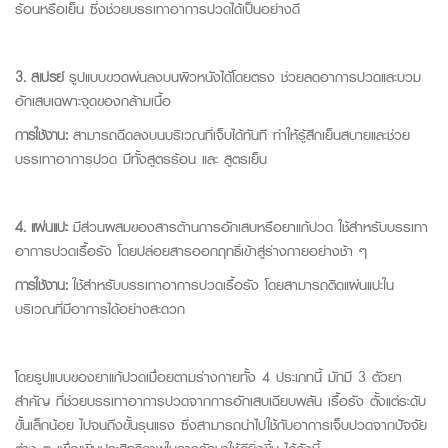
ร้อนหรือเย็น ซึ่งช่วยบรรเทาอาการปวดได้เป็นอย่างดี
3. สเปรย์
รูปแบบขวดพ่นลงบนผิวหนังได้โดยตรง ช่วยลดอาการปวดและบวม
อักเสบเฉพาะจุดของกล้ามเนื้อ
การใช้งาน:
สามารถฉีดลงบนบริเวณที่เจ็บได้ทันที ทำให้รู้สึกเย็นสบายและช่วย
บรรเทาอาการปวด มีทั้งสูตรร้อน และ สูตรเย็น
4. แผ่นแปะ
มีส่วนผสมของสารต้านการอักเสบหรือยาแก้ปวด ใช้สำหรับบรรเทา
อาการปวดเรื้อรัง โดยปล่อยสารออกฤทธิ์เข้าสู่ร่างกายอย่างช้า ๆ
การใช้งาน:
ใช้สำหรับบรรเทาอาการปวดเรื้อรัง โดยสามารถติดแผ่นแปะใน
บริเวณที่มีอาการได้อย่างสะดวก
โด
ยรูป
แ
บ
บของยาแก้ปวดเมื่อยตามร่างกายทั้ง
4
ประเภทนี้
มักมี
3
ตัวยา
สำคัญ
ที่ช่วยบรรเทาอาการปวด
จากการอักเสบ
เฉียบพลัน
เรื้อรัง
ตั้งแต่ระดับ
ขั้น
เล็กน้อย
ไปจนถึงขั้นรุนแรง
ซึ่ง
สามารถนำไปใช้กับอาการเจ็บปวด
จากปัจจัย