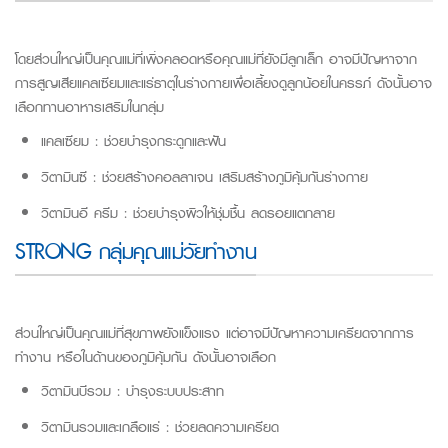
โดยส่วนใหญ่เป็นคุณแม่ที่เพิ่งคลอดหรือคุณแม่ที่ยังมีลูกเล็ก อาจมีปัญหาจาก
การสูญเสียแคลเซียมและแร่ธาตุในร่างกายเพื่อเลี้ยงดูลูกน้อยในครรภ์ ดังนั้นอาจ
เลือกทานอาหารเสริมในกลุ่ม
แคลเซียม : ช่วยบำรุงกระดูกและฟัน
วิตามินซี : ช่วยสร้างคอลลาเจน เสริมสร้างภูมิคุ้มกันร่างกาย
วิตามินอี ครีม : ช่วยบำรุงผิวให้ชุ่มชื้น ลดรอยแตกลาย
STRONG กลุ่มคุณแม่วัยทำงาน
ส่วนใหญ่เป็นคุณแม่ที่สุขภาพยังแข็งแรง แต่อาจมีปัญหาความเครียดจากการ
ทำงาน หรือในด้านของภูมิคุ้มกัน ดังนั้นอาจเลือก
วิตามินบีรวม : บำรุงระบบประสาท
วิตามินรวมและเกลือแร่ : ช่วยลดความเครียด