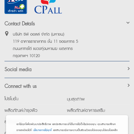
Contact Details
บริษัท ซีพี ออลล์ จำกัด (มหาชน)
119 อาคารธาราสาทร ชั้น 11 ซอยสาทร 5
ถนนสาทรใต้ แขวงทุ่งมหาเมฆ เขตสาทร
กรุงเทพฯ 10120
Social media
Connect with us
โปรโมชั่น
มุมสุขภาพ
ผลิตภัณฑ์บำรุงผิว
ผลิตภัณฑ์อาหารเสริม
ยาใช้เฉพาะที่
อุปกรณ์เพื่อสุขภาพ
เราใช้คุกกี้เพื่อพัฒนาประสิทธิภาพ และประสบการณ์ที่ดีในการใช้เว็บไซต์ของคุณ คุณสามารถศึกษา
รายละเอียดได้ที่
นโยบายการใช้คุกกี้
และสามารถจัดการความเป็นส่วนตัวเองได้ของคุณได้เองโดยคลิก
อาหารทางการแพทย์