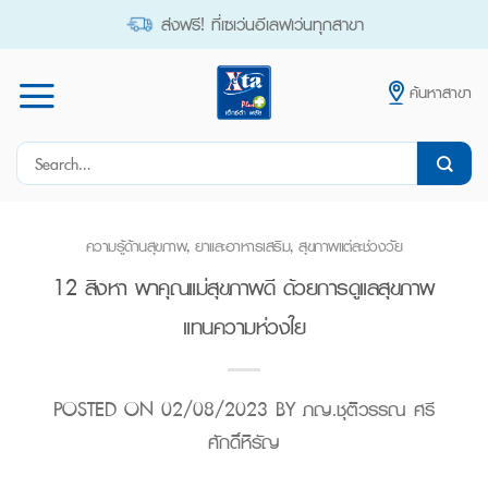
Skip
ส่งฟรี! ที่เซเว่นอีเลฟเว่นทุกสาขา
to
content
ค้นหาสาขา
Search
for:
ความรู้ด้านสุขภาพ
,
ยาและอาหารเสริม
,
สุขภาพแต่ละช่วงวัย
12 สิงหา พาคุณแม่สุขภาพดี ด้วยการดูแลสุขภาพ
แทนความห่วงใย
POSTED ON
02/08/2023
BY
ภญ.ชุติวรรณ ศรี
ศักดิ์หิรัญ