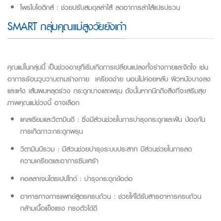
โพรไบโอติกส์ : ช่วยปรับสมดุลลำไส้ ลดอาการลำไส้แปรปรวน
SMART กลุ่มคุณแม่สูงวัยยังเก๋า
คุณแม่ในกลุ่มนี้ เป็นช่วงอายุที่เริ่มเกิดการเปลี่ยนแปลงทั้งร่างกายและจิตใจ เช่น
อาการร้อนวูบวาบตามร่างกาย เครียดง่าย นอนไม่ค่อยหลับ ผิวหนังบางลง
และแห้ง เส้นผมหลุดร่วง กระดูกบางและพรุน ดังนั้นหากนึกถึงสิ่งที่จะเสริมสุข
ภาพคุณแม่ช่วงนี้ อาจเลือก
แคลเซียมและวิตามินดี : ซึ่งมีส่วนช่วยในการบำรุงกระดูกและฟัน ป้องกัน
การเกิดภาวะกระดูกพรุน
วิตามินบีรวม : มีส่วนช่วยบำรุงระบบประสาท มีส่วนช่วยในการลด
ความเครียดและอาการซึมเศร้า
คอลลาเจนไตรเปปไทด์ : บำรุงกระดูกข้อต่อ
อาหารทางการแพทย์สูตรครบถ้วน : ช่วยให้ได้รับสารอาหารครบถ้วน
กล้ามเนื้อแข็งแรง ทรงตัวได้ดี