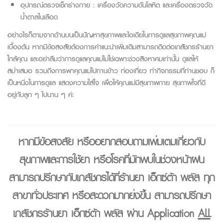
อุปกรณ์ตรวจเช็กร่างกาย : เครื่องวัดความดันโลหิต และเครื่องตรวจวัด
น้ำตาลในเลือด
อย่างไรก็ตามจากด้านบนเป็นปัญหาสุขภาพและไอเดียในการดูแลสุขภาพคุณแม่
เบื้องต้น หากมีข้อสงสัยต้องการคำแนะนำเพิ่มเติมสามารถติดต่อเภสัชกรร้านยา
ใกล้คุณ และอย่าลืมว่าการดูแลคุณแม่ไม่ใช่เฉพาะช่วงสิงหาคมเท่านั้น ดูแลให้
สม่ำเสมอ รวมถึงการพาคุณแม่ไปทานข้าว ท่องเที่ยว ทำกิจกรรมที่ท่านชอบ ก็
เป็นหนึ่งในการดูแล แสดงความใส่ใจ เพื่อให้คุณแม่มีสุขภาพกาย สุขภาพใจที่ดี
อยู่กับลูก ๆ ไปนาน ๆ ค่ะ
หากมีข้อสงสัย หรืออยากสอบถามเพิ่มเติมเกี่ยวกับ
สุขภาพและการใช้ยา หรือโรคที่มักพบในช่วงหน้าฝน
สามารถปรึกษากับเภสัชกรได้ที่
ร้านยา เอ็กซ์ต้า พลัส
ทุก
สาขาทั่วประเทศ หรือสะดวกมากยิ่งขึ้น สามารถปรึกษา
เภสัชกรร้านยา เอ็กซ์ต้า พลัส ผ่าน Application
ALL