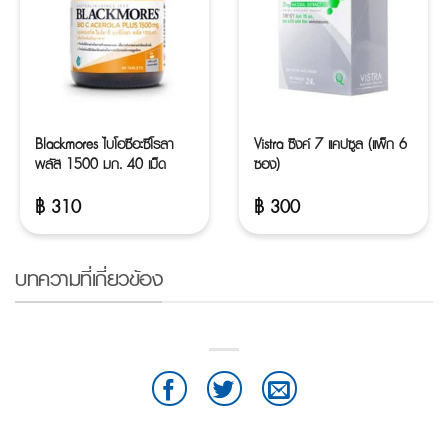
Blackmores ไบโอซีอะซีโรลา
Vistra ซิงค์ 7 แคปซูล (แพ็ก 6
พลัส 1500 มก. 40 เม็ด
ซอง)
฿
310
฿
300
บทความที่เกี่ยวข้อง