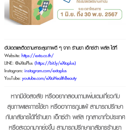
อัปเดตและติดตามสาระสุขภาพดี ๆ จาก
ร้านยา เอ็กซ์ต้า พลัส
ได้ที่
Website:
https://exta.co.th/
LINE:
@eXtaPlus
(
https://bit.ly/eXtaplus
)
Instagram:
instagram.com/extaplus
YouTube:
youtube.com/eXtaHealthBeauty
หากมีข้อสงสัย หรืออยากสอบถามเพิ่มเติมเกี่ยวกับ
สุขภาพและการใช้ยา หรืออาการภูมิแพ้ สามารถปรึกษา
กับเภสัชกรได้ที่
ร้านยา เอ็กซ์ต้า พลัส
ทุกสาขาทั่วประเทศ
หรือสะดวกมากยิ่งขึ้น สามารถปรึกษาเภสัชกรร้านยา