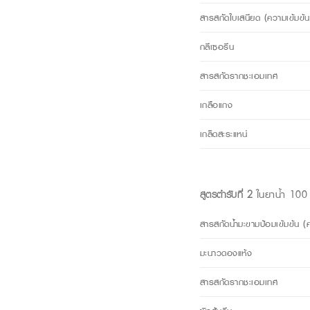
สารสกัดใบเสนียด (ความเข้มข้
กลีเซอรีน
สารสกัดรากชะเอมเทศ
เกลือแกง
เกล็ดสะระแหน่
สูตรตำรับที่ 2
ในยาน้ำ 100
สารสกัดน้ำมะขามป้อมเข้มข้น (
มะนาวดองแห้ง
สารสกัดรากชะเอมเทศ