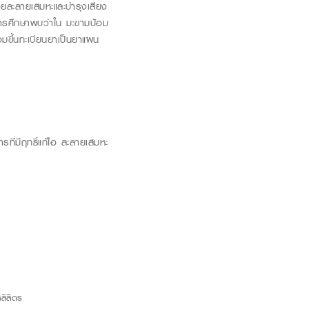
่วยละลายเสมหะและบำรุงเสียง
ารศึกษาพบว่าใน
มะขามป้อม
มขึ้นทะเบียนยาเป็นยาแผน
ที่มีฤทธิ์แก้ไอ ละลายเสมหะ
ลิตร