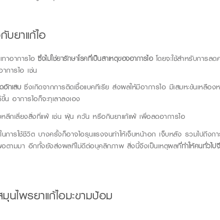
วกับยาแก้ไอ
รรเทาอาการไอ
ซึ่งไม่ใช่ยารักษาโรคที่เป็นสาเหตุของอาการไอ
โดยจะใช้สำหรับการลดค
ิดอาการไอ เช่น
ดอักเสบ
ซึ่งเกิดจากการติดเชื้อแบคทีเรีย ส่งผลให้มีอาการไอ มีเสมหะข้นเหลืองห
ีขึ้น อาการไอก็จะทุเลาลงเอง
ลีกเลี่ยงสิ่งที่แพ้ เช่น ฝุ่น ควัน หรือกินยาแก้แพ้ เพื่อลดอาการไอ
ใจในการใช้ชีวิต บางครั้งก็อาจไอรุนแรงจนทำให้เจ็บหน้าอก เจ็บหลัง รวมไปถ
ตามมา อีกทั้งยังส่งผลที่ไม่ดีต่อบุคลิกภาพ สิ่งนี้จึงเป็นเหตุผลท
ี่ทำให้คนทั่วไปจ
สมุนไพรยาแก้ไอมะขามป้อม