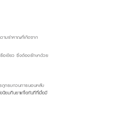
วามรำคาญที่เกิดจาก
รือเขียว ซึ่งต้องรักษาด้วย
ึงการถูกรบกวนการนอนหลับ
ึงนิยมกินยาแก้ไอทันทีที่เมื่อมี