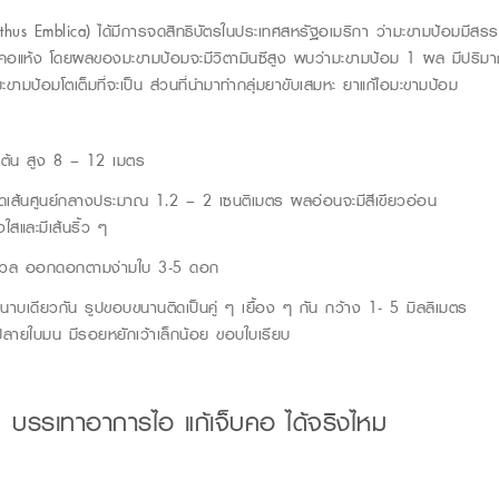
nthus Emblica) ได้มีการจดสิทธิบัตรในประเทศสหรัฐอเมริกา ว่ามะขามป้อมมีสรร
แห้ง โดยผลของมะขามป้อมจะมีวิตามินซีสูง พบว่ามะขามป้อม 1 ผล มีปริมาณวิ
ามป้อมโตเต็มที่จะเป็น ส่วนที่นำมาทำกลุ่มยาขับเสมหะ ยาแก้ไอมะขามป้อม
ืนต้น สูง 8 – 12 เมตร
เส้นศูนย์กลางประมาณ 1.2 – 2 เซนติเมตร ผลอ่อนจะมีสีเขียวอ่อน
งใสและมีเส้นริ้ว ๆ
วนวล ออกดอกตามง่ามใบ 3-5 ดอก
ะนาบเดียวกัน รูปขอบขนานติดเป็นคู่ ๆ เยื้อง ๆ กัน กว้าง 1- 5 มิลลิเมตร
ลายใบมน มีรอยหยักเว้าเล็กน้อย ขอบใบเรียบ
 บรรเทาอาการไอ แก้เจ็บคอ ได้จริงไหม