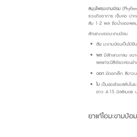
สมุนไพรมะขามป้อม
(Phylla
รวมถึงอาการ เจ็บคอ ปากคอ
ส้ม 1-2 ผล ซึ่งน้ำของผลมะข
ลักษณะของมะขามป้อม
ต้น
มะขามป้อ
มเป็นไม้ย
ผล
มีลักษณะกลม ขนาด
ผลแก่จะมีสีเขียวค่อนข้า
ดอก
มีดอกเล็ก สีขา
ใบ
เป็นช่อเรียงสลับในร
ยาว 4-15 มิลลิเมตร ป
ยาแก้ไอมะขามป้อม