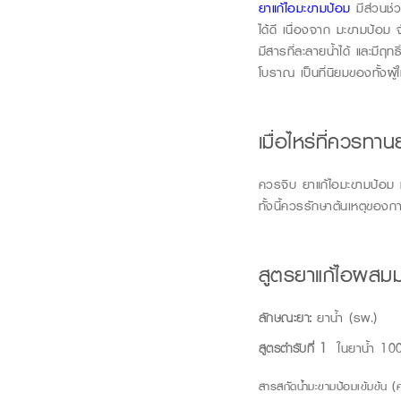
ยาแก้ไอมะขามป้อม
มีส่วนช
ได้ดี เนื่องจาก
มะขามป้อม
จ
มีสารที่ละลายน้ำได้ และมี
โบราณ เป็นที่นิยมของทั้งผู้
เมื่อไหร่ที่ควรทา
ควรจิบ ยาแก้ไอมะขามป้อม ห
ทั้งนี้ควรรักษาต้นเหตุของก
สูตรยาแก้ไอผสมม
ลักษณะยา:
ยาน้ำ (รพ.)
สูตรตำรับที่ 1
ในยาน้ำ 100
สารสกัดน้ำมะขามป้อมเข้มข้น 