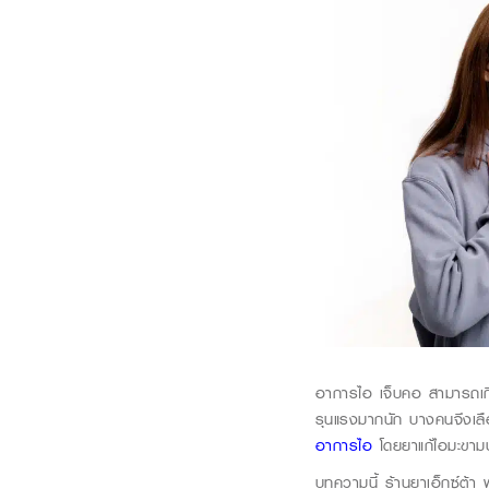
อาการไอ เจ็บคอ สามารถเกิด
รุนแรงมากนัก บางคนจึงเลื
อาการไอ
โดยยาแก้ไอมะขามป
บทความนี้
ร้านยาเอ็กซ์ต้า 