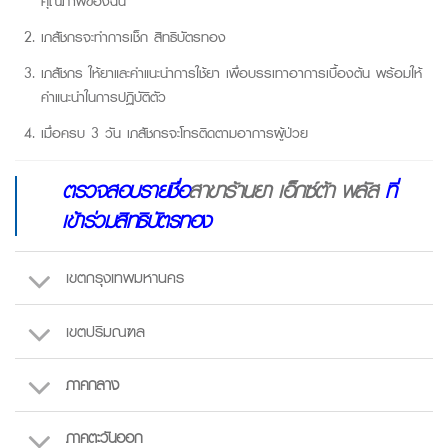
คุณภาพของฉัน”
เภสัชกรจะทำการเช็ก
สิทธิบัตรทอง
เภสัชกร ให้ยาและคำแนะนำการใช้ยา เพื่อบรรเทาอาการเบื้องต้น พร้อมให้
คำแนะนำในการปฏิบัติตัว
เมื่อครบ 3 วัน เภสัชกรจะโทรติดตามอาการผู้ป่วย
ตรวจสอบรายชื่อ
สาขาร้านยา เอ็กซ์ต้า พลัส
ที่
เข้าร่วม
สิทธิบัตรทอง
เขตกรุงเทพมหานคร
เขตปริมณฑล
ภาคกลาง
ภาคตะวันออก