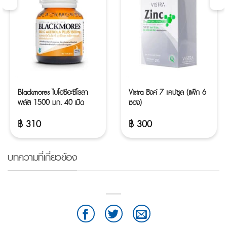
Blackmores ไบโอซีอะซีโรลา
Vistra ซิงค์ 7 แคปซูล (แพ็ก 6
พลัส 1500 มก. 40 เม็ด
ซอง)
฿
310
฿
300
บทความที่เกี่ยวข้อง