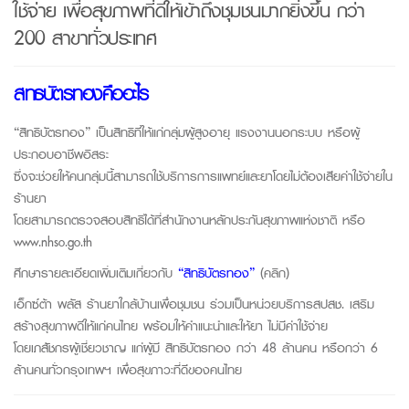
ใช้จ่าย เพื่อสุขภาพที่ดีให้เข้าถึงชุมชนมากยิ่งขึ้น กว่า
200 สาขาทั่วประเทศ
สิทธิบัตรทองคืออะไร
“สิทธิบัตรทอง” เป็นสิทธิที่ให้แก่กลุ่มผู้สูงอายุ แรงงานนอกระบบ หรือผู้
ประกอบอาชีพอิสระ
ซึ่งจะช่วยให้คนกลุ่มนี้สามารถใช้บริการการแพทย์และยาโดยไม่ต้องเสียค่าใช้จ่ายใน
ร้านยา
โดยสามารถตรวจสอบสิทธิได้ที่สำนักงานหลักประกันสุขภาพแห่งชาติ หรือ
www.nhso.go.th
ศึกษารายละเอียดเพิ่มเติมเกี่ยวกับ
“สิทธิบัตรทอง”
(คลิก)
เอ็กซ์ต้า พลัส ร้านยา
ใกล้บ้านเพื่อชุมชน ร่วมเป็นหน่วยบริการสปสช. เสริม
สร้างสุขภาพดีให้แก่คนไทย พร้อมให้คำแนะนำและให้ยา ไม่มีค่าใช้จ่าย
โดยเภสัชกรผู้เชี่ยวชาญ แก่ผู้มี สิทธิบัตรทอง กว่า 48 ล้านคน หรือกว่า 6
ล้านคนทั่วกรุงเทพฯ เพื่อสุขภาวะที่ดีของคนไทย