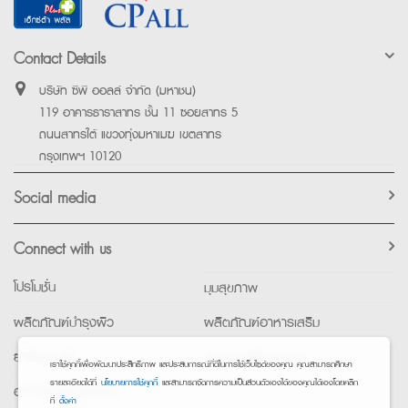
Contact Details
บริษัท ซีพี ออลล์ จำกัด (มหาชน)
119 อาคารธาราสาทร ชั้น 11 ซอยสาทร 5
ถนนสาทรใต้ แขวงทุ่งมหาเมฆ เขตสาทร
กรุงเทพฯ 10120
Social media
Connect with us
โปรโมชั่น
มุมสุขภาพ
ผลิตภัณฑ์บำรุงผิว
ผลิตภัณฑ์อาหารเสริม
ยาใช้เฉพาะที่
อุปกรณ์เพื่อสุขภาพ
เราใช้คุกกี้เพื่อพัฒนาประสิทธิภาพ และประสบการณ์ที่ดีในการใช้เว็บไซต์ของคุณ คุณสามารถศึกษา
รายละเอียดได้ที่
นโยบายการใช้คุกกี้
และสามารถจัดการความเป็นส่วนตัวเองได้ของคุณได้เองโดยคลิก
อาหารทางการแพทย์
ที่
ตั้งค่า