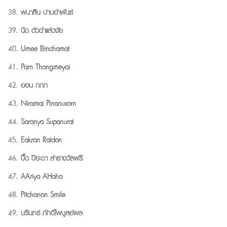
พนาสิน ปานอำพันธ์
นิด ตัวดำแล้วงัย
Umee Binchamat
Parn Thongmeyai
ออน กกก
Niramai Pinanusorn
Saranya Supanurat
Eakran Ratdon
ปื๊ด ปิยะดา ล่ารางวัลฟรี
AAriya AHaha
Pitchanon Smile
นรินทร์ ภักดีไพบูลย์ผล