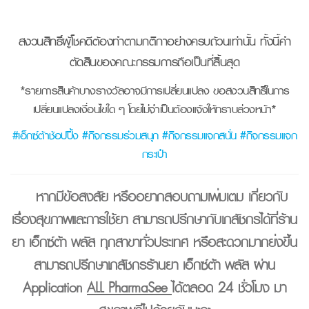
สงวนสิทธิ์ผู้โชคดีต้องทำตามกติกาอย่างครบถ้วนเท่านั้น
ทั้งนี้คำ
ตัดสินของคณะกรรมการถือเป็นที่สิ้นสุด
*รายการสินค้าบางรางวัลอาจมีการเปลี่ยนแปลง ขอสงวนสิทธิ์ในการ
เปลี่ยนแปลงเงื่อนไขใด ๆ โดยไม่จำเป็นต้องแจ้งให้ทราบล่วงหน้า*
#เอ็กซ์ต้าช้อปปิ้ง #กิจกรรมร่วมสนุก #กิจกรรมแจกสนั่น #กิจกรรมแจก
กระเป๋า
หากมีข้อสงสัย หรืออยากสอบถามเพิ่มเติม เกี่ยวกับ
เรื่องสุขภาพและการใช้ยา สามารถปรึกษากับเภสัชกรได้ที่ร้าน
ยา เอ็กซ์ต้า พลัส ทุกสาขาทั่วประเทศ หรือสะดวกมากยิ่งขึ้น
สามารถปรึกษาเภสัชกรร้านยา เอ็กซ์ต้า พลัส ผ่าน
Application
ALL PharmaSee
ได้ตลอด 24 ชั่วโมง มา