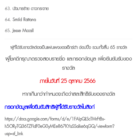
นังมารร้าย ดาวกระจาย
Smild Rattana
Jesse Mccall
ผู้ที่ได้รับรางวัลต้องเป็นแฟนเพจของเอ็กซ์ต้า ช้อปปิ้ง รวมทั้งสิ้น 65 รางวัล
ผู้โชคดีกรุณาตรวจสอบรายชื่อ และกรอกข้อมูล
เพื่อยืนยันรับของ
รางวัล
ภายในวันที่ 25 ตุลาคม 2566
หากเกินกว่ากำหนดจะถือว่าสละสิทธิรับของรางวัล
กรอกข้อมูลเพื่อยืนยันสิทธิผู้ที่ได้รับรางวัลในลิงก์
https://docs.google.com/forms/d/e/1FAIpQLScTMrFtBs-
h5ORyTQ36TZFldF0eG0yMEe867KYaSSalke6qGQ/viewform?
usp=sf_link