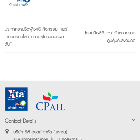
ประกาศรายชื่อผู้โชคดี กิจกรรม “แชร์
โรคภูมิแพ้ตัวเอง อันตรายจาก
เทคนิครักษ์โลก ที่ทำอยู่ในชีวิตประจำ
ภูมิคุ้มกันผิดปกติ
วัน”
Contact Details
บริษัท ซีพี ออลล์ จำกัด (มหาชน)
119 อาคารธาราสาทร ชั้น 11 ซอยสาทร 5