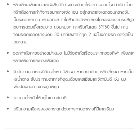
หลีกเลี่ยงแสงแดด และรังสียูวีที่ทำจะกระตุ้นทำให้อาการของโรคกำเริบ โดย
หลีกเลี่ยงการทำกิจกรรมกลางแจ้ง เช่น อยู่กลางแสงแดดตอนกลางวัน
เป็นระยะเวลานาน เล่นน้ำทะเล ถ้าไม่สามารถหลีกเลี่ยงได้ควรป้องกันรังสียูวี
โดยการสวมเสื้อแขนยาว สวมหมวก ทาครีมกันแดด SPF50 ขึ้นไป ทาน
ก่อนออกแดดอย่างน้อย 30 นาทีและทาซ้ำทุก 2 ชั่วโมงถ้าออกแดดจัดเป็น
เวลานาน
ออกกำลังกายอย่างสม่ำเสมอ ไม่มีข้อจำกัดเรื่องประเภทของกีฬา เพียงแค่
หลีกเลี่ยงการเผชิญแสงแดด
รับประทานอาหารที่มีประโยชน์ มีสารอาหารครบถ้วน หลีกเลี่ยงอาหารเค็ม
และน้ำตาล รับประทานอาหารที่อุดมด้วยแคลเซียมและวิตามินดี เช่น นม
เพื่อป้องกันภาวะกระดูกพรุน
ควบคุมน้ำหนักให้อยู่ในเกณฑ์ปกติ
เสริมความแข็งแรงของกระดูกด้วยการทานอาหารที่มีแคลเซียม