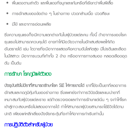
ผื่นแดงตามลำตัว และผื่นแดงที่จมูกและแก้มหรือที่เรียกว่าผื่นผีเสื้อ
การอักเสบของข้อต่าง ๆ ในร่างกาย ปวดกล้ามเนื้อ ปวดศีรษะ
มีไข้ และอาการอ่อนเพลีย
ซึ่งความรุนแรงก็จะมีความแตกต่างกันในผู้ป่วยแต่ละคน ทั้งนี้ ถ้าอาการของโรค
รุนแรงไม่สามารถควบคุมได้ อาจทำให้มีอวัยวะภายในอักเสบส่งผลให้เกิด
อันตรายได้ เช่น ไตวายที่จะมีอาการแสดงคือความดันโลหิตสูง มีโปรตีนและเลือด
ในปัสสาวะ มีอาการบวมที่เท้าทั้ง 2 ข้าง หรืออาการทางสมอง หลอดเลือดอุด
ตัน เป็นต้น
การรักษา โรคภูมิแพ้ตัวเอง
ปัจจุบันยังไม่มียาที่สามารถรักษาโรค SLE ให้หายขาดได้
ยาที่ใช้จะเป็นยาที่ลดอาการ
อักเสบและกดภูมิคุ้มกันของร่างกาย ซึ่งแพทย์จะทำการวินิจฉัยและแนะนำยาที่
เหมาะสมกับผู้ป่วยแต่ละราย แต่ถ้าตรวจเจอและทำการรักษาแต่เนิ่น ๆ จะทำให้โรค
เข้าสู่ภาวะสงบหรือไม่แสดงอาการได้ ทำให้สามารถผู้ป่วยสามารถใช้ชีวิตได้ตาม
ปกติ เพียงแค่หลีกเลี่ยงปัจจัยกระตุ้นที่จะทำให้อาการกำเริบเท่านั้น
การปฏิบัติตัวสำหรับผู้ป่วย