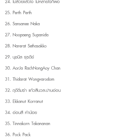
ไม่สวยเเล้วไง ไม่หลายใจก็พอ
Perth Perth
Sansanee Naka
Noopaeng Supanida
Narerat Sethasakko
นุชนีล รุซดีย์
AorJa Rach
NongAoy Chan
Thidarat Wongvarodom
ฤดีติ่มซำ แก้วสีนวล.ปานอ่อน
Ekkanut Korranut
อ่อนสี คําน้อย
Tinnakorn Takananan
Pock Pack