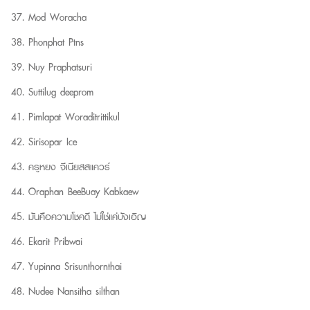
Mod Woracha
Phonphat Ptns
Nuy Praphatsuri
Suttilug deeprom
Pimlapat Woraditrittikul
Sirisopar Ice
ครูหยง จีเนียสสแควร์
Oraphan BeeBuay Kabkaew
มันคือความโชคดี ไม่ใช่แค่บังเอิญ
Ekarit Pribwai
Yupinna Srisunthornthai
Nudee Nansitha silthan