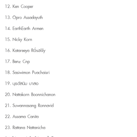
Ken Cooper
Opro Assadayuth
EarthEarth Armen
Nicky Korn
Katareeya Rósǝlily
Benz Cnp
Sasiwimon Puachaisri
นุรตัสนิม บาสอ
Nattakorn Boonnichanon
Suwannasang Ronnavid
Assama Canita
Rattana Nattanicha