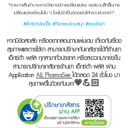
*รายการสินค้าบางรางวัลอาจมีการเปลี่ยนแปลง ขอสงวนสิทธิ์ในการ
เปลี่ยนแปลงเงื่อนไขใด ๆ โดยไม่จำเป็นต้องแจ้งให้ทราบล่วงหน้า*
#เอ็กซ์ต้าช้อปปิ้ง #กิจกรรมร่วมสนุก #แจกอั่งเปา
หากมีข้อสงสัย หรืออยากสอบถามเพิ่มเติม เกี่ยวกับเรื่อง
สุขภาพและการใช้ยา
สามารถปรึกษากับเภสัชกรได้ที่ร้านยา
เอ็กซ์ต้า พลัส ทุกสาขาทั่วประเทศ หรือสะดวกมากยิ่งขึ้น
สามารถปรึกษาเภสัชกรร้านยา เอ็กซ์ต้า พลัส
ผ่าน
Application
ALL PharmaSee
ได้ตลอด 24 ชั่วโมง
มา
สุขภาพดีไปด้วยกันนะคะ💗💪🏻