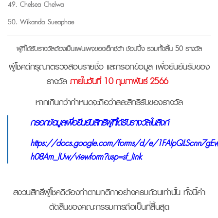
Chelsea Chelwa
Wikanda Sueaphae
ผู้ที่ได้รับรางวัลต้องเป็นแฟนเพจของเอ็กซ์ต้า ช้อปปิ้ง รวมทั้งสิ้น 50 รางวัล
ผู้โชคดีกรุณาตรวจสอบรายชื่อ และกรอกข้อมูล
เพื่อยืนยันรับของ
รางวัล
ภายในวันที่ 10 กุมภาพันธ์ 2566
หากเกินกว่ากำหนดจะถือว่าสละสิทธิรับของรางวัล
กรอกข้อมูลเพื่อยืนยันสิทธิผู้ที่ได้รับรางวัลในลิงก์
https://docs.google.com/forms/d/e/1FAIpQLScnn7gE
h08Am_lUw/viewform?usp=sf_link
สงวนสิทธิ์ผู้โชคดีต้องทำตามกติกาอย่างครบถ้วนเท่านั้น
ทั้งนี้คำ
ตัดสินของคณะกรรมการถือเป็นที่สิ้นสุด