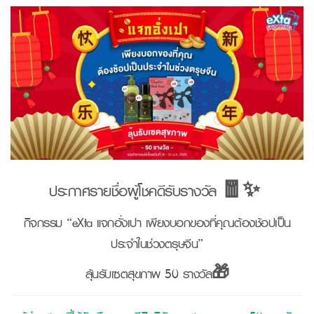
ประกาศรายชื่อผู้โชคดีรับรางวัล
🧧✨
กิจกรรม “eXta แจกอั่งเปา เพียงบอกของที่คุณต้องช้อปเป็น
ประจำในช่วงตรุษจีน”
ลุ้นรับเซตสุขภาพ 50 รางวัล🎁