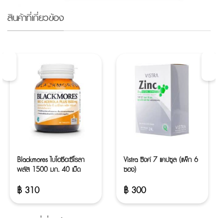
สินค้าที่เกี่ยวข้อง
Blackmores ไบโอซีอะซีโรลา
Vistra ซิงค์ 7 แคปซูล (แพ็ก 6
พลัส 1500 มก. 40 เม็ด
ซอง)
฿
310
฿
300