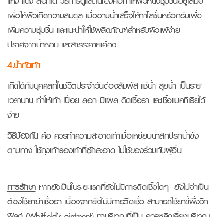
แห้ง แดง ลอกได้ วิธีการดูแลตนเองคือทำให้ผิวหนังชุ่มชื้นอยู่เสมอ
เพื่อให้ผิวเกิดความสมดุล เมื่ออาบน้ำเสร็จให้ทาโลชั่นหรือครีมเพื่อ
เพิ่มความชุ่มชื้น และแนะนำให้ใช้ผลิตภัณฑ์สำหรับผิวแพ้ง่าย
ปราศจากน้ำหอม และสารระคายเคือง
4.น้ำกัดเท้า
เกิดได้กับบุคคลที่ในชีวิตประจำวันต้องสัมผัส แช่น้ำ ลุยน้ำ เป็นระยะ
เวลานาน ทำให้เท้า เปื่อย ลอก มีแผล ติดเชื้อรา และเชื้อแบคทีเรียได้
ง่าย
วิธีป้องกัน
คือ ควรทำความสะอาดเท้าเมื่อเหยียบน้ำสกปรกน้ำขัง
ตามทาง ใช้ถุงเท้ารองเท้าที่ซักสะอาด ไม่ใช้ของร่วมกับผู้อื่น
การรักษา
หากยังเป็นในระยะแรกที่ยังไม่มีการติดเชื้อใดๆ ยังไม่จำเป็น
ต้องใช้ยาฆ่าเชื้อรา เนื่องจากยังไม่มีการติดเชื้อ สามารถใช้ยาขี้ผึ้งวิท
ฟิลด์ (Whitfield’s ointment) ทาบริเวณที่เป็น ควรหลีกเลี่ยงบริเวณ