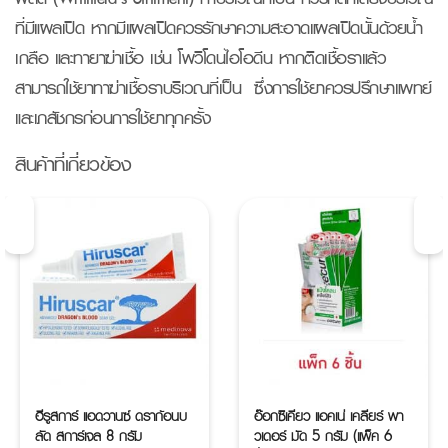
ที่มีแผลเปิด หากมีแผลเปิดควรรักษาความสะอาดแผลเปิดนั้นด้วยน้ำ
เกลือ และทายาฆ่าเชื้อ เช่น โพวิโดนไอโอดีน หากติดเชื้อราแล้ว
สามารถใช้ยาทาฆ่าเชื้อราบริเวณที่เป็น ซึ่งการใช้ยาควรปรึกษาแพทย์
และเภสัชกรก่อนการใช้ยาทุกครั้ง
สินค้าที่เกี่ยวข้อง
ฮีรูสการ์ แอดวานซ์ ดราก้อนบ
อ๊อกซิเคียว แอคเน่ เคลียร์ พา
ลัด สการ์เจล 8 กรัม
วเดอร์ มัด 5 กรัม (แพ็ค 6