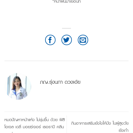
“หน้าฝนมาเยือนท
ภญ.รุ่งนภา ดวงเอ้ย
หมดปัญหาหน้าแห้ง ไม่ชุ่มชื้น ด้วย ฟิสิ
กินอาหารเสริมยังไงให้ปัง ในผู้สูงวัย
โอเจล เดลี่ มอยซ์เจอร์ เธอราปี คลีน
ยังเก๋า