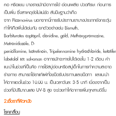
คอ หรือแขน บางรายมักมีอาการไข้ อ่อนเพลีย ปวดศีรษะ ก่อนการ
เป็นผื่น ซึ่งสาเหตุยังไม่แน่ชัด สันนิษฐานว่าเกิด
จาก Picornavirus นอกจากนี้การรับประทานยาบางประเภทยังกระตุ้น
ทำให้เกิดผื่นได้เช่นกัน ยกตัวอย่างเช่น Bismuth,
Barbiturates captopril, clonidine, gold, Methoxypromazine,
Metronidazole, D-
penicillamine, Isotretinoin, Tripelennamine hydrochloride, ketotife
labetalol และ salvarsan อาการมักจะหายไปได้เองใน 1-2 เดือน คำ
แนะนำในช่วงที่เป็นคือ การใช้สบู่อ่อนหรือสบู่เด็กในการทำความสะอาด
ร่างกาย สามารถใช้ยาแก้แพ้ทั้งชนิดรับประทานและชนิดทา และแนะนำ
ให้ตากแดดในช่วง 10.00 น. เป็นเวลาวันละ 3-5 นาที เนื่องจากเป็น
ช่วงที่มีปริมาณแสง UV-B สูง จะช่วยทำให้อาการผื่นกุหลาบดีขึ้น
2.เชื้อราที่ผิวหนัง
โรคเกลื้อน