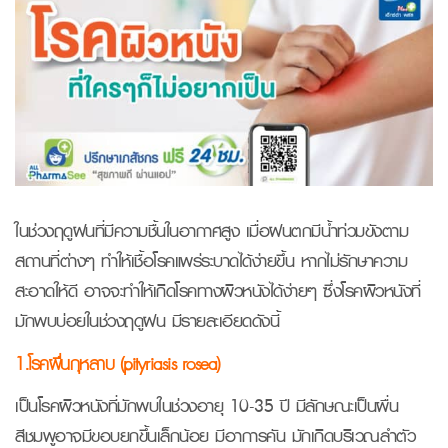
ในช่วงฤดูฝนที่มีความชื้นในอากาศสูง เมื่อฝนตกมีน้ำท่วมขังตาม
สถานที่ต่างๆ ทำให้เชื้อโรคแพร่ระบาดได้ง่ายขึ้น หากไม่รักษาความ
สะอาดให้ดี อาจจะทำให้เกิดโรคทางผิวหนังได้ง่ายๆ ซึ่งโรคผิวหนังที่
มักพบบ่อยในช่วงฤดูฝน มีรายละเอียดดังนี้
1.โรคผื่นกุหลาบ (pityriasis rosea)
เป็นโรคผิวหนังที่มักพบในช่วงอายุ 10-35 ปี มีลักษณะเป็นผื่น
สีชมพูอาจมีขอบยกขึ้นเล็กน้อย มีอาการคัน มักเกิดบริเวณลำตัว