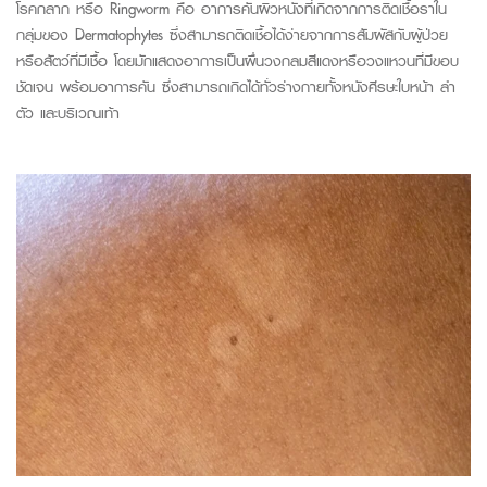
โรค
กลาก
หรือ
Ringworm
คือ
อาการคัน
ผิวหนัง
ที่เกิดจากการติดเชื้อรา
ใน
กลุ่ม
ของ
Dermatophytes
ซึ่งสามารถติดเชื้อได้ง่ายจากการสัมผัสกับผู้ป่วย
หรือสัตว์ที่มีเชื้อ
โดยมักแสดงอาการเป็นผื่นวงกลม
สีแดง
หรือวงแหวนที่มีขอบ
ชัดเจน
พร้อมอาการคัน
ซึ่งสามารถเกิดได้ทั่วร่างกาย
ทั้งหนัง
ศีรษะ
ใบหน้า
ลำ
ตัว
และบริเวณเท้า