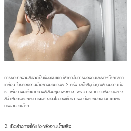
การรักษาความสะอาดเป็นขั้นตอนแรกที่สำคัญในการป้องกันและรักษาโรค
กลาก
เกลื้อน
โดย
ควรอาบน้ำอย่างน้อยวันละ
2
ครั้ง
และใช้สบู่ที่มีคุณสมบัติต้านเชื้อ
รา
เพื่อกำจัดเชื้อราที่อาจสะสมอยู่บน
ผิวหนัง
เพราะ
การทำ
ความสะอาดอย่าง
สม่ำเสมอจะช่วยลดการเจริญเติบโตของเชื้อรา
รวมทั้งช่วย
ป้องกันการแพร่
กระจายของโรค
2.
เช็ด
ร่างกาย
ให้แห้ง
หลังอาบน้ำเสร็จ