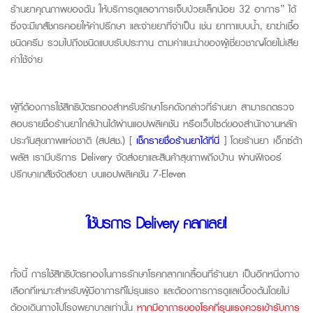
ร้านยาคุณภาพของฉัน ให้บริการดูแลอาการเจ็บป่วยเล็กน้อย 32 อาการ” ได้
ซึ่งจะมีเภสัชกรคอยให้คำปรึกษา และจ่ายยาที่จำเป็น เช่น ยาทาแบบน้ำ, ยาฆ่าเชื้อ
ชนิดครีม รวมไปถึงชนิดแบบรับประทาน ตามคำแนะนำของผู้เชี่ยวชาญโดยไม่เสีย
ค่าใช้จ่าย
ผู้ที่ต้องการใช้สิทธิบัตรทองสำหรับรักษาโรคดังกล่าวที่ร้านยา สามารถตรวจ
สอบรายชื่อร้านยาใกล้บ้านได้ผ่านแอปพลิเคชัน หรือเว็บไซต์ของสำนักงานหลัก
ประกันสุขภาพแห่งชาติ (สปสช.)
[
เช็กรายชื่อร้านยาได้ที่นี่
]
โดยร้านยา เอ็กซ์ต้า
พลัส เรามีบริการ
Delivery
จัดส่งยาและสินค้าสุขภาพถึงบ้าน ผ่านฟีเจอร์
ปรึกษาเภสัชจัดส่งยา บนแอปพลิเคชัน 7-Eleven
ใช้บริการ Delivery คลิกเลย!
ทั้งนี้ การใช้สิทธิบัตรทองในการรักษาโรคกลากเกลื้อนที่ร้านยา เป็นอีกหนึ่งทาง
เลือกที่เหมาะสำหรับผู้มีอาการที่ไม่รุนแรง และต้องการการดูแลเบื้องต้นโดยไม่
ต้องเดินทางไปโรงพยาบาลเท่านั้น
หากมีอาการของโรคที่รุนแรงควรเข้ารับการ