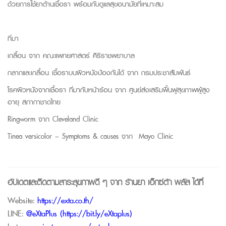
ด้วยการใช้ยาต้านเชื้อรา พร้อมกับดูแลสุขอนามัยที่เหมาะสม
ที่มา
เกลื้อน จาก
คณะแพทยศาสตร์ ศิริราชพยาบาล
กลากและเกลื้อน เชื้อราบนผิวหนังป้องกันได้ จาก
กรมประชาสัมพันธ์
โรคผิวหนังจากเชื้อรา ที่มากับหน้าร้อน จาก
ศูนย์ส่งเสริมฟื้นฟูสุขภาพผู้สูง
อายุ สภากาชาดไทย
Ringworm
จาก
Cleveland Clinic
Tinea versicolor
–
Symptoms
&
causes
จาก
Mayo Clinic
อัปเดตและติดตามสาระสุขภาพดี ๆ จาก
ร้านยา เอ็กซ์ต้า พลัส
ได้ที่
Website:
https://exta.co.th/
LINE:
@eXtaPlus (
https://bit.ly/eXtaplus
)