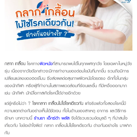
กลาก เกลื้อน
โรคทาง
ผิวหนัง
ที่สามารถพบได้ในทุกเพศทุกวัย โดยเฉพาะในหมู่วัย
รุ่น เนื่องจากวัยดังกล่าวจะมีการทำงานของต่อมไขมันที่มากขึ้น รวมถึงมีการ
เปลี่ยนแปลงของฮอร์โมน ซึ่งส่งผลต่อสุขภาพผิวหนังโดยตรง อีกทั้งในกลุ่ม
ของนักกีฬา หรือผู้ที่ทำงานในสภาพแวดล้อมที่ร้อนและชื้น ที่มีเหงื่อออกมาก
เช่น นักกีฬา มักมีโอกาสเกิดโรคนี้ได้ง่ายอีกด้วย
แต่รู้หรือไม่ว่า ?
โรคกลาก เกลื้อนไม่ใช่โรคเดียวกัน
แท้จริงแล้วทั้งสองโรคนี้มี
ความแตกต่างกันอย่างเห็นได้ชัดเจน ทั้งในด้านของสาเหตุ อาการ และวิธีการ
รักษา บทความนี้
ร้านยา เอ็กซ์ต้า พลัส
จึงได้รวบรวมข้อมูลดี ๆ ที่น่าสนใจ
เกี่ยวกับ ไขข้อเข้าใจผิด! กลาก เกลื้อนไม่ใช่โรคเดียวกัน ต่างกันอย่างไร มาฝาก
กัน