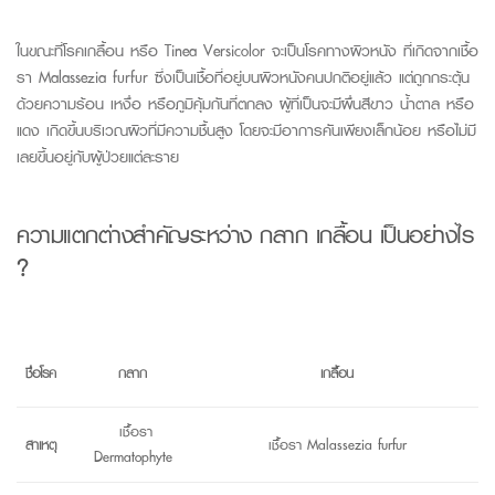
ในขณะที่
โรคเกลื้อน
หรือ
Tinea
Versicolor
จะเป็น
โรคทาง
ผิวหนัง
ที่เกิดจากเชื้อ
รา
Malassezia furfur
ซึ่งเป็นเชื้อที่อยู่บน
ผิวหนัง
คนปกติอยู่แล้ว
แต่ถูกกระตุ้น
ด้วยความร้อน
เหงื่อ
หรือภูมิคุ้มกันที่ตกลง
ผู้ที่เป็นจะมี
ผื่นสีขาว
น้ำตาล
หรือ
แดง
เกิดขึ้น
บริเว
ณผิว
ที่มีความชื้นสูง
โดย
จะ
มีอาการคันเพียงเล็กน้อย
หรือไม่มี
เลย
ขึ้นอยู่กับผู้ป่วยแต่ละราย
ความแตกต่างสำคัญระหว่าง
กลาก
เกลื้อน
เป็นอย่างไร
?
ชื่อโรค
กลาก
เกลื้อน
เชื้อรา
สาเหตุ
เชื้อรา
Malassezia furfur
Dermatophyte