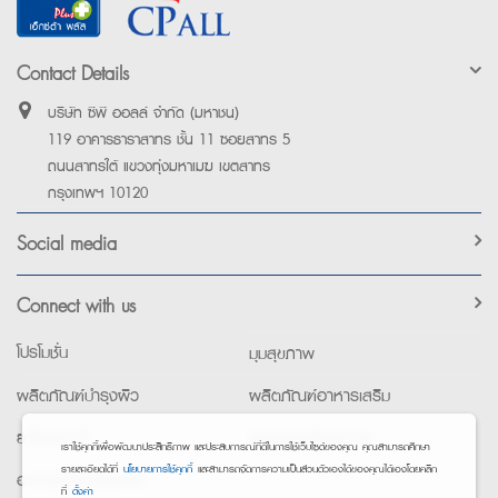
Contact Details
บริษัท ซีพี ออลล์ จำกัด (มหาชน)
119 อาคารธาราสาทร ชั้น 11 ซอยสาทร 5
ถนนสาทรใต้ แขวงทุ่งมหาเมฆ เขตสาทร
กรุงเทพฯ 10120
Social media
Connect with us
โปรโมชั่น
มุมสุขภาพ
ผลิตภัณฑ์บำรุงผิว
ผลิตภัณฑ์อาหารเสริม
ยาใช้เฉพาะที่
อุปกรณ์เพื่อสุขภาพ
เราใช้คุกกี้เพื่อพัฒนาประสิทธิภาพ และประสบการณ์ที่ดีในการใช้เว็บไซต์ของคุณ คุณสามารถศึกษา
รายละเอียดได้ที่
นโยบายการใช้คุกกี้
และสามารถจัดการความเป็นส่วนตัวเองได้ของคุณได้เองโดยคลิก
อาหารทางการแพทย์
ที่
ตั้งค่า