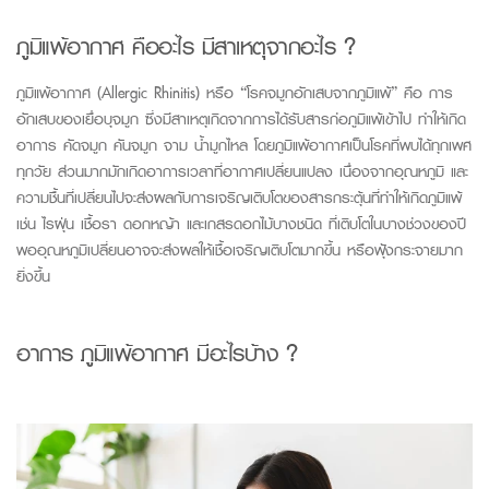
ภูมิแพ้อากาศ
คืออะไร
มีสาเหตุจากอะไร
?
ภูมิแพ้อากาศ
(Allergic Rhinitis)
หรือ “โรคจมูกอักเสบจากภูมิแพ้” คือ
การ
อักเสบของเยื่อบุจมูก
ซึ่งมีสาเหตุเกิดจากการ
ได้รับสารก่อภูมิแพ้เข้าไป
ทำให้เกิด
อาการ
คัดจมูก
คันจมูก
จาม
น้ำมูกไหล
โดย
ภูมิแพ้อากาศ
เป็นโรคที่พบได้ทุกเพศ
ทุกวัย ส่วน
มาก
มักเกิดอาการเวลาที่อากาศเปลี่ยนแปลง เนื่องจากอุณหภูมิ และ
ความชื้นที่เปลี่ยนไปจะส่งผลกับการเจริญเติบโตของสารกระตุ้นที่ทำให้เกิดภูมิแพ้
เช่น ไรฝุ่น เชื้อรา ดอกหญ้า และเกสรดอกไม้บางชนิด ที่เติบโตในบางช่วงของปี
พออุณหภูมิเปลี่ยนอาจจะส่งผลให้เชื้อเจริญเติบโตมากขึ้น หรือฟุ้งกระจายมาก
ยิ่งขึ้น
อาการ
ภูมิแพ้อากาศ
มีอะไรบ้าง ?