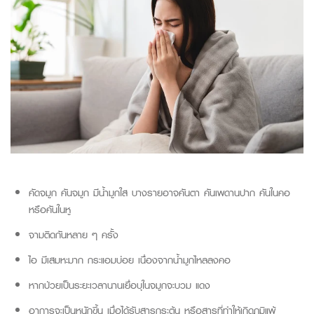
คัดจมูก คันจมูก มีน้ำมูกใส บางรายอาจคันตา คันเพดานปาก คันในคอ
หรือคันในหู
จามติดกันหลาย ๆ ครั้ง
ไอ มีเสมหะมาก กระแอมบ่อย เนื่องจากน้ำมูกไหลลงคอ
หากป่วยเป็นระยะเวลานานเยื่อบุในจมูกจะบวม แดง
อาการจะเป็นหนักขึ้น เมื่อได้รับสารกระตุ้น หรือสารที่ทำให้เกิดภูมิแพ้