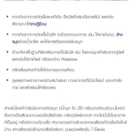
หากเกิดจากการติดเชื้อแบคทีเรีย (ไซนัสอักเสบเฉียบพลัน) แพทย์จะ
พิจารณาให้
ยาปฏิชีวนะ
หากเกิดจากการติดเชื้อไวรัส จะรักษาตามอาการ เช่น ให้ยาแก้ปวด,
ล้าง
จมูก
ด้วยน้ำเกลือ และให้ยาสเตียรอยด์พ่นจมูก
รักษาโรคพื้นฐานที่ส่งเสริมการเป็นไซนัส เช่น โพรงจมูกอักเสบจากภูมิแพ้
แพทย์จะให้ยาแก้แพ้ หรือยาต้าน
Histamine
หลีกเลี่ยงสารที่ก่อให้เกิดการระคายเคือง
ดูแลสุขภาพร่างกายอย่างสม่ำเสมอ ทานอาหารที่มีประโยชน์ ออกกำลัง
กาย และพักผ่อนให้เพียงพอ
สำหรับใครที่กำลังมีอาการคัดจมูก มีน้ำมูก ไอ มีไข้ หรือปวดตึงบริเวณใบหน้า
ซึ่งอาจเป็นสัญญาณของไซนัสอักเสบ หรือภูมิแพ้อากาศ หากไม่มั่นใจในอาการ
ที่เป็นอยู่ หรือมี
ความกังวลใจ สามารถขอคำปรึกษาจากเภสัชกรที่น่าเชื่อถือใกล้
บ้าน ผ่านฟีเจอร์ปรึกษาเภสัชจัดส่งยา บนแอปพลิเคชัน 7-Eleven