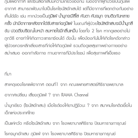
ภูมิแพ้อากาศ และไซนัสอักเสบมีความเกี่ยวข้องกัน เนื่องจากผู้ที่ป่วยเป็นภูมิแพ้
อากาศ สามารถพัฒนาไปเป็นโรคไซนัสอักเสบได้ แต่ก็มีอาการที่แตกต่างกันอย่าง
เห็นได้ชัด เช่น หากป่วยเป็น
ภูมิแพ้ น้ำมูกจะมีสีใส คันตา คันจมูก จามติดกันหลาย
ครั้ง มักมีอาการหลังจากได้รับสารก่อภูมิแพ้
ในขณะที่ผู้ป่วย
ไซนัสอักเสบจะมีน้ำมูกสี
ข้น ปวดตึงบริเวณใบหน้า ลมหายใจมีกลิ่นเหม็น
โดยทั้ง 2 โรค หากดูแลอย่างไม่
ถูกวิธี อาจทำให้เกิดภาวะแทรกซ้อนได้ ดังนั้น เพื่อป้องกันไม่ให้เกิดโรคดังกล่าว
ผู้ป่วยควรหลีกเลี่ยงสารที่ก่อให้เกิดภูมิแพ้ รวมถึงดูแลสุขภาพร่างกายอย่าง
สม่ำเสมอ ออกกำลังกาย ทานอาหารที่มีประโยชน์ เพื่อสุขภาพที่แข็งแรง
ที่มา
สาเหตุของโรคแพ้อากาศ ตอนที่1 จาก
คณะแพทยศาสตร์ศิริราชพยาบาล
อากาศเปลี่ยน เสี่ยงภูมิแพ้ ? จาก
RAMA Channel
น้ำมูกเขียว (ไซนัสอักเสบ) เมื่อไรต้องให้ยาปฏิชีวนะ ? จาก
สมาคมโรคติดเชื้อใน
เด็กแห่งประเทศไทย
เป็นแค่หวัด หรือไซนัสอักเสบ จาก
โรงพยาบาลศิริราช ปิยมหาราชการุณย์
โรคจมูกอักเสบ ภูมิแพ้ จาก
โรงพยาบาลศิริราช ปิยมหาราชการุณย์