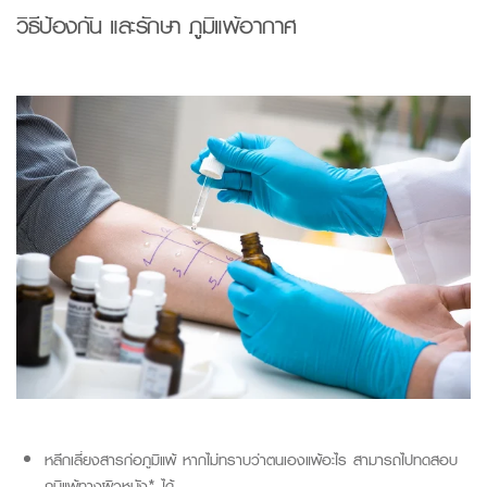
วิธี
ป้องกัน
และรักษา
ภูมิแพ้อากาศ
หลีกเลี่ยงสารก่อภูมิแพ้ หากไม่ทราบว่าตนเองแพ้อะไร สามารถไปทดสอบ
ภูมิแพ้ทางผิวหนัง* ได้