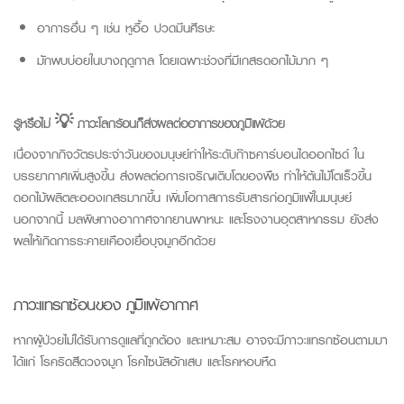
อาการอื่น ๆ เช่น หูอื้อ ปวดมึนศีรษะ
มักพบบ่อยในบางฤดูกาล โดยเฉพาะช่วงที่มีเกสรดอกไม้มาก ๆ
รู้หรือไม่
💡
ภาวะโลกร้อนก็ส่งผลต่ออาการของภูมิแพ้ด้วย
เนื่องจากกิจวัตรประจำวันของมนุษย์ทำให้ระดับก๊าซคาร์บอนไดออกไซด์ ใน
บรรยากาศเพิ่มสูงขึ้น ส่งผลต่อการเจริญเติบโตของพืช ทำให้ต้นไม้โตเร็วขึ้น
ดอกไม้ผลิตละอองเกสรมากขึ้น เพิ่มโอกาสการรับสารก่อภูมิแพ้ในมนุษย์
นอกจากนี้ มลพิษทางอากาศจากยานพาหนะ และโรงงานอุตสาหกรรม ยังส่ง
ผลให้เกิดการระคายเคืองเยื่อบุจมูกอีกด้วย
ภาวะแทรกซ้อนของ ภูมิแพ้อากาศ
หากผู้ป่วยไม่ได้รับการดูแลที่ถูกต้อง และเหมาะสม อาจจะมีภาวะแทรกซ้อนตามมา
ได้แก่ โรคริดสีดวงจมูก โรคไซนัสอักเสบ และโรคหอบหืด