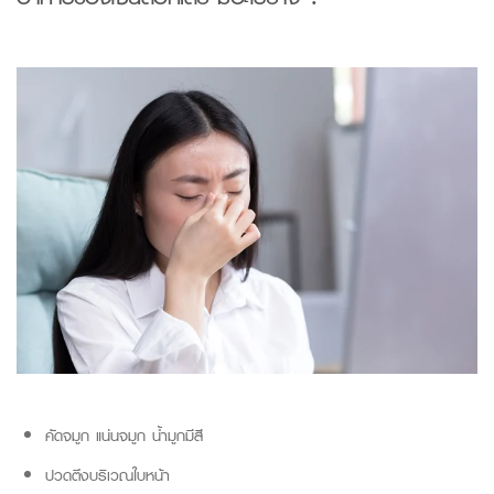
คัดจมูก แน่นจมูก น้ำมูกมีสี
ปวดตึงบริเวณใบหน้า