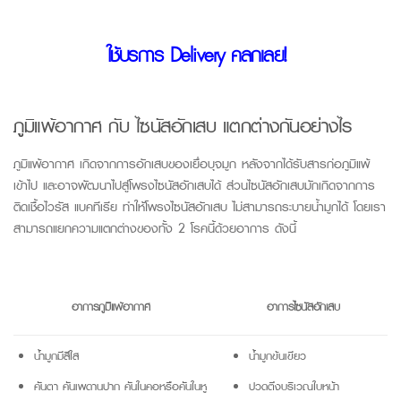
ใช้บริการ Delivery คลิกเลย!
ภูมิแพ้อากาศ
กับ
ไซนัสอักเสบ
แตกต่างกันอย่างไร
ภูมิแพ้อากาศ เกิดจากการอักเสบของเยื่อบุจมูก หลังจากได้รับสารก่อภูมิแพ้
เข้าไป และอาจพัฒนาไปสู่โพรงไซนัสอักเสบได้ ส่วนไซนัสอักเสบมักเกิดจาก
การ
ติดเชื้อไวรัส แบคทีเรีย ทำให้โพรงไซนัสอักเสบ ไม่สามารถระบายน้ำมูกได้ โดยเรา
สามารถแยกความแตกต่างของทั้ง 2 โรคนี้ด้วยอาการ ดังนี
้
อาการภูมิแพ้อากาศ
อาการไซนัสอักเสบ
น้ำมูกมีสีใส
น้ำมูกข้นเขียว
คันตา คันเพดานปาก คันในคอ
หรือคันในหู
ปวดตึงบริเวณใบหน้า