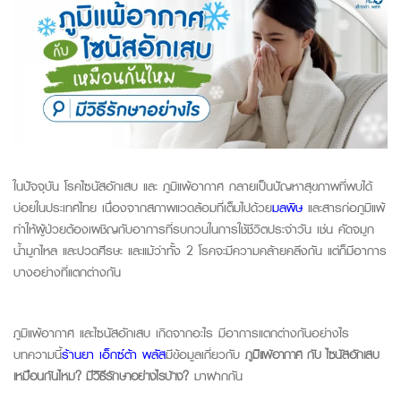
ในปัจจุบัน โรคไซนัสอักเสบ และ ภูมิแพ้อากาศ กลายเป็นปัญหาสุขภาพที่พบได้
บ่อยในประเทศไทย เนื่องจากสภาพแวดล้อมที่เต็มไปด้วย
มลพิษ
และสารก่อภูมิแพ้
ทำให้ผู้ป่วยต้องเผชิญกับอาการที่รบกวนในการใช้ชีวิตประจำวัน เช่น คัดจมูก
น้ำมูกไหล และปวดศีรษะ และแม้ว่าทั้ง 2 โรคจะมีความคล้ายคลึงกัน แต่ก็มีอาการ
บางอย่างที่แตกต่างกัน
ภูมิแพ้อากาศ และไซนัสอักเสบ เกิดจากอะไร มีอาการแตกต่างกันอย่างไร
บทความนี้
ร้านยา เอ็กซ์ต้า พลัส
มีข้อมูลเกี่ยวกับ
ภูมิแพ้อากาศ กับ ไซนัสอักเสบ
เหมือนกันไหม? มีวิธีรักษาอย่างไรบ้าง?
มาฝากกัน