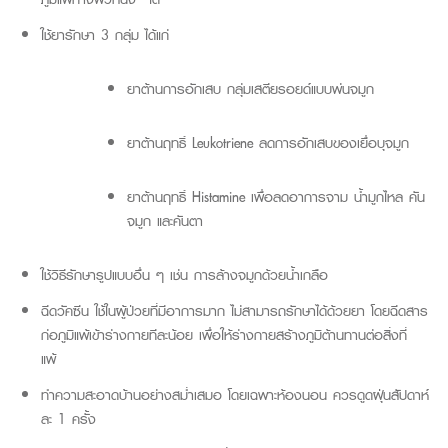
ใช้ยารักษา 3 กลุ่ม ได้แก่
ยาต้านการอักเสบ กลุ่มเสตียรอยด์แบบพ่นจมูก
ยาต้านฤทธิ์
Leukotriene
ลดการอักเสบของเยื่อบุจมูก
ยาต้านฤทธิ์
Histamine
เพื่อลดอาการจาม น้ำมูกไหล คัน
จมูก และคันตา
ใช้วิธีรักษารูปแบบอื่น ๆ เช่น การล้างจมูกด้วยน้ำเกลือ
ฉีดวัคซีน ใช้ในผู้ป่วยที่มีอาการมาก ไม่สามารถรักษาได้ด้วยยา โดยฉีดสาร
ก่อภูมิแพ้เข้าร่างกายทีละน้อย เพื่อให้ร่างกายสร้างภูมิต้านทานต่อสิ่งที่
แพ้
ทำความสะอาดบ้านอย่างสม่ำเสมอ โดยเฉพาะห้องนอน ควรดูดฝุ่นสัปดาห์
ละ 1 ครั้ง