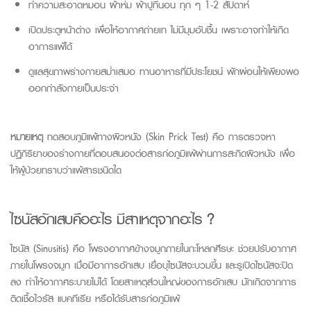
ทำความสะอาดหมอน ผ้าห่ม ผ้าปูที่นอน ทุก ๆ 1-2 สัปดาห์
เปิดประตูหน้าต่าง เพื่อให้อากาศถ่ายเท ไม่มีมุมอับชื้น เพราะอาจทำให้เกิด
อาการแพ้ได้
ดูแลสุขภาพร่างกายสม่ำเสมอ ทานอาหารที่มีประโยชน์ พักผ่อนให้เพียงพอ
ออกกำลังกายเป็นประจำ
หมายเหตุ
ทดสอบภูมิแพ้ทางผิวหนัง (
Skin
Prick
Test
) คือ การตรวจหา
ปฏิกิริยาของร่างกายที่ตอบสนองต่อสารก่อภูมิแพ้ผ่านการสะกิดผิวหนัง เพื่อ
ให้ผู้ป่วยทราบว่าแพ้สารชนิดใด
ไซนัสอักเสบ
คืออะไร
มีสาเหตุจาก
อะ
ไร
?
ไซนัส (
Sinusitis
) คือ โพรงอากาศข้างจมูกภายในกะโหลกศีรษะ ช่วยปรับอากาศ
ภายในโพรงจมูก เมื่อมีอาการอักเสบ เยื่อบุไซนัสจะบวมขึ้น และรูเปิดไซนัสจะปิด
ลง ทำให้อากาศระบายไม่ได้ โดยสาเหตุส่วนใหญ่ของการอักเสบ มักเกิดจากการ
ติดเชื้อไวรัส แบคทีเรีย หรือได้รับสารก่อภูมิแพ้