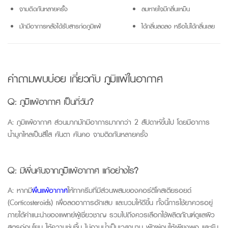
จามติดกันหลายครั้ง
ลมหายใจมีกลิ่นเหม็น
มักมีอาการหลังได้รับสารก่อภูมิแพ้
ได้กลิ่นลดลง หรือไม่ได้กลิ่นเลย
คำถามพบบ่อย
เกี่ยวกับ ภูมิแพ้ในอากาศ
Q: ภูมิแพ้อากาศ เป็นกี่วัน?
A: ภูมิแพ้อากาศ ส่วนมากมักมีอาการมากกว่า 2 สัปดาห์ขึ้นไป โดยมีอาการ
น้ำมูกไหลเป็นสีใส คันตา คันคอ จามติดกันหลายครั้ง
Q: มีผื่นคันจากภูมิแพ้อากาศ แก้อย่างไร?
A: หากมี
ผื่นแพ้อากาศ
ให้ทาครีมที่มีส่วนผสมของคอร์ติโคสเตียรอยด์
(
Corticosteroids
) เพื่อลดอาการอักเสบ และบวมให้ดีขึ้น ทั้งนี้การใช้ยาควรอยู่
ภายใต้คำแนะนำของแพทย์ผู้เชี่ยวชาญ รวมไปถึงควรเลือกใช้ผลิตภัณฑ์ดูแลผิว
สูตรอ่อนโยน ให้ความชุ่มชื้น ไม่อาบน้ำเป็นเวลานาน พักผ่อนให้เพียงพอ และรับ