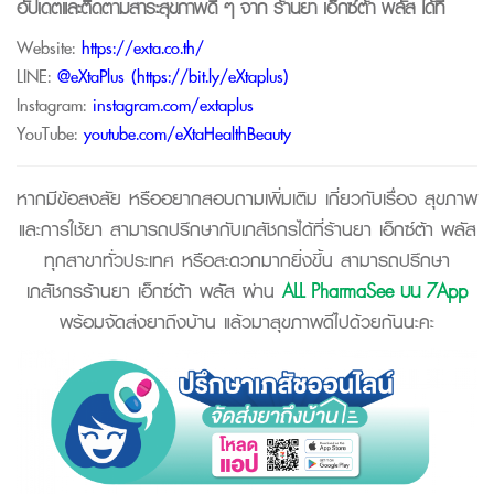
อัปเดตและติดตามสาระสุขภาพดี ๆ จาก
ร้านยา เอ็กซ์ต้า พลัส
ได้ที่
Website:
https://exta.co.th/
LINE:
@eXtaPlus (
https://bit.ly/eXtaplus
)
Instagram:
instagram.com/extaplus
YouTube:
youtube.com/eXtaHealthBeauty
หากมีข้อสงสัย หรืออยากสอบถามเพิ่มเติม เกี่ยวกับเรื่อง สุขภาพ
และการใช้ยา สามารถปรึกษากับเภสัชกรได้ที่ร้านยา เอ็กซ์ต้า พลัส
ทุกสาขาทั่วประเทศ หรือสะดวกมากยิ่งขึ้น สามารถปรึกษา
เภสัชกรร้านยา เอ็กซ์ต้า พลัส ผ่าน
ALL PharmaSee บน 7App
พร้อมจัดส่งยาถึงบ้าน แล้วมาสุขภาพดีไปด้วยกันนะคะ