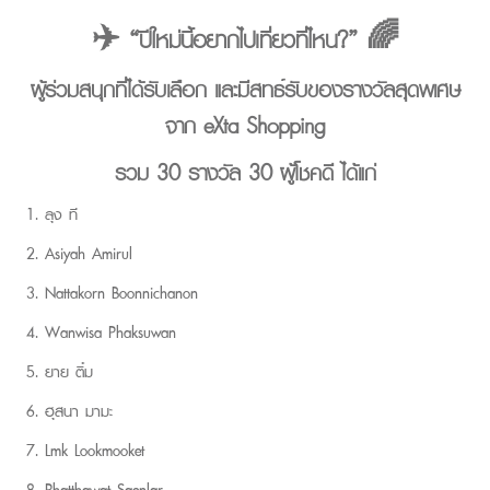
✈️ “ปีใหม่นี้อยากไปเที่ยวที่ไหน?” 🌈
ผู้ร่วมสนุกที่ได้รับเลือก และมีสิทธิ์รับของรางวัลสุดพิเศษ
จาก eXta Shopping
รวม 30 รางวัล 30 ผู้โชคดี ได้แก่
ลุง ที
Asiyah Amirul
Nattakorn Boonnichanon
Wanwisa Phaksuwan
ยาย ติ๋ม
ฮุสนา มามะ
Lmk Lookmooket
Phatthawat Saenlar