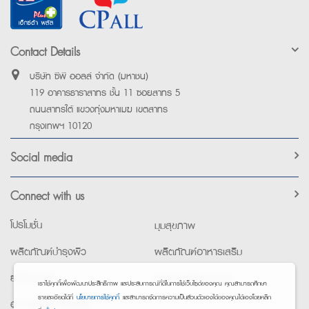
Contact Details
บริษัท ซีพี ออลล์ จำกัด (มหาชน)
119 อาคารธาราสาทร ชั้น 11 ซอยสาทร 5
ถนนสาทรใต้ แขวงทุ่งมหาเมฆ เขตสาทร
กรุงเทพฯ 10120
Social media
Connect with us
โปรโมชั่น
มุมสุขภาพ
ผลิตภัณฑ์บำรุงผิว
ผลิตภัณฑ์อาหารเสริม
ยาใช้เฉพาะที่
อุปกรณ์เพื่อสุขภาพ
เราใช้คุกกี้เพื่อพัฒนาประสิทธิภาพ และประสบการณ์ที่ดีในการใช้เว็บไซต์ของคุณ คุณสามารถศึกษา
รายละเอียดได้ที่
นโยบายการใช้คุกกี้
และสามารถจัดการความเป็นส่วนตัวเองได้ของคุณได้เองโดยคลิก
อาหารทางการแพทย์