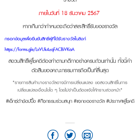
ภายในวันที่ 18 ธันวาคม 2567
หากเกินกว่ากำหนดจะถือว่าสละสิทธิ์รับของรางวัล
กรอกข้อมูลเพื่อยืนยันสิทธิ์ผู้ที่ได้รับรางวัลในลิงก์
https://forms.gle/LxVUk4zqFACBiVKaA
สงวนสิทธิ์ผู้โชคดีต้องทำตามกติกาอย่างครบถ้วนเท่านั้น
ทั้งนี้คำ
ตัดสินของคณะกรรมการถือเป็นที่สิ้นสุด
*รายการสินค้าบางรางวัลอาจมีการเปลี่ยนแปลง ขอสงวนสิทธิ์ในการ
เปลี่ยนแปลงเงื่อนไขใด ๆ โดยไม่จำเป็นต้องแจ้งให้ทราบล่วงหน้า*
#เอ็กซ์ต้าช้อปปิ้ง #กิจกรรมร่วมสนุก #แจกของรางวัล #ประกาศผู้โชคดี