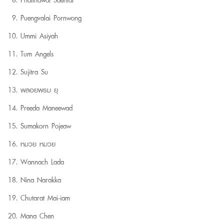
Puengvalai Pornwong
Ummi Asiyah
Tum Angels
Sujitra Su
พลอยพรม ยุ
Preeda Maneewad
Sumakorn Pojeaw
หมวย หมวย
Wannach Lada
Nina Narakka
Chutarat Mai-iam
Mana Chen