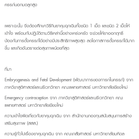
ครรภ์นอกมดลูกสูง
เพราะฉะนั้น จึงต้องศึกษาวิธีกินยาคุมฉุกเฉินทั้งชนิด
1
เม็ด และชนิด
2
เม็ดให้
เข้าใจ พร้อมกับปฏิบัติตามวิธีเหล่านี้อย่างเคร่งครัด จะช่วยให้ยาออกฤทธิ์
ป้องกันการตั้งครรภ์ได้อย่างมีประสิทธิภาพสูงสุด ลดโอกาสการตั้งครรภ์ได้มาก
ขึ้น และเกิดอันตรายต่อสุขภาพน้อยที่สุด
ที่มา
Embryogenesis and Fetal Development (
พัฒนาการของทารกในครรภ์) จาก
ภาควิชาสูติศาสตร์และนรีเวทวิทยา คณะแพทยศาสตร์ มหาวิทยาลัยเชียงใหม่
Emergency
contraception
จาก
ภาควิชาสูติศาสตร์และนรีเวทวิทยา คณะ
แพทยศาสตร์ มหาวิทยาลัยเชียงใหม่
ความเข้าใจผิดเกี่ยวกับยาคุมฉุกเฉิน จาก
สำนักงานกองทุนสนับสนุนการสร้าง
เสริมสุขภาพ (สสส.)
ความรู้ทั่วไปเรื่องยาคุมฉุกเฉิน จาก
คณะเภสัชศาสตร์ มหาวิทยาลัยมหิดล