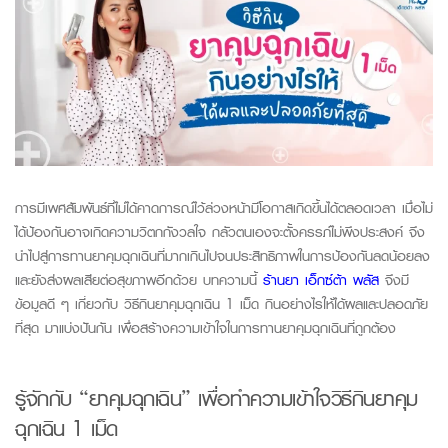
การมีเพศสัมพันธ์
ที่
ไม่ได้
คาดการณ์ไว้
ล่วงหน้า
มีโอกาส
เกิดขึ้นได้
ตลอดเวลา
เมื่อไม่
ได้ป้องกัน
อาจเกิดความวิตกกังวลใจ
กลัวตนเอง
จะตั้งครรภ์ไม่พึงประสงค์
จึง
นำ
ไปสู่การทาน
ยาคุมฉุกเฉิน
ที่
มากเกินไปจน
ประสิทธิภาพในการป้องกันลดน้อยลง
และยัง
ส่งผลเสียต่อสุขภาพ
อีกด้วย
บทความนี้
ร้านยา เอ็กซ์ต้า พลัส
จึงมี
ข้อมูลดี ๆ เกี่ยวกับ
วิธีกินยาคุมฉุกเฉิน 1 เม็ด
กินอย่างไรให้ได้ผลและปลอดภัย
ที่สุด
มาแบ่งปันกัน
เพื่อสร้างความเข้าใจในการทาน
ยาคุมฉุกเฉิน
ที่ถูกต้อง
รู้จักกับ “
ยาคุมฉุกเฉิน
” เพื่อทำความเข้าใจ
วิธีกินยาคุม
ฉุกเฉิน 1 เม็ด