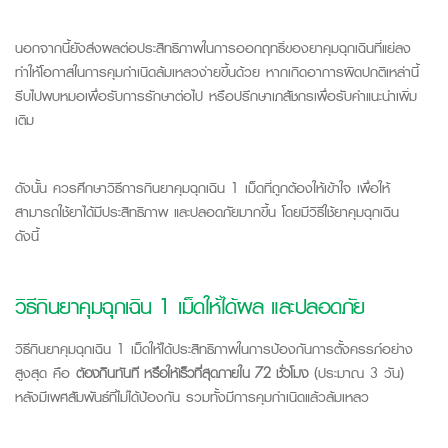
นอกจากนี้ยังส่งผลต่อประสิทธิภาพในการออกฤทธิ์ของยาคุมฉุกเฉินที่แย่ลง
ทำให้โอกาสในการคุมกำเนิดล้มเหลวง่ายขึ้นด้วย หากเกิดอาการผิดปกติเหล่านี้
รีบไปพบหมอเพื่อรับการรักษาต่อไป หรือปรึกษาเภสัชกรเพื่อรับคำแนะนำเพิ่ม
เติม
ดังนั้น ควรศึกษาวิธีการกินยาคุมฉุกเฉิน
1
เม็ดที่ถูกต้องให้เข้าใจ เพื่อให้
สามารถใช้ยาได้มีประสิทธิภาพ และปลอดภัยมากขึ้น โดยมีวิธีใช้ยาคุมฉุกเฉิน
ดังนี้
วิธีกินยาคุมฉุกเฉิน 1 เม็ดให้ได้ผล และปลอดภัย
วิธีกินยาคุมฉุกเฉิน 1 เม็ดให้ได้ประสิทธิภาพในการป้องกันการตั้งครรภ์อย่าง
สูงสุด คือ
ต้องกินทันที หรือให้เร็วที่สุดภายใน
72
ชั่วโมง
(ประมาณ 3 วัน)
หลังมีเพศสัมพันธ์ที่ไม่ได้ป้องกัน รวมทั้งมีการคุมกำเนิดแล้วล้มเหลว