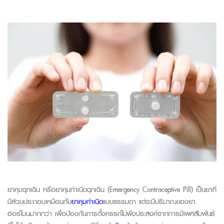
ยาคุมฉุกเฉิน
หรือยาคุมกำเนิดฉุกเฉิน (
Emergency
Contraceptive
Pill
)
เป็น
ยาที่
มีส่วน
ประกอบเหมือนกับ
ยาคุมกำเนิด
แบบธรรมดา
แต่จะมีปริมาณของ
ยา
ฮอร์โมน
มากกว่า
เพื่อ
ป้องกันการตั้งครรภ์ไม่พึงประสงค์จากการมีเพศสัมพันธ์