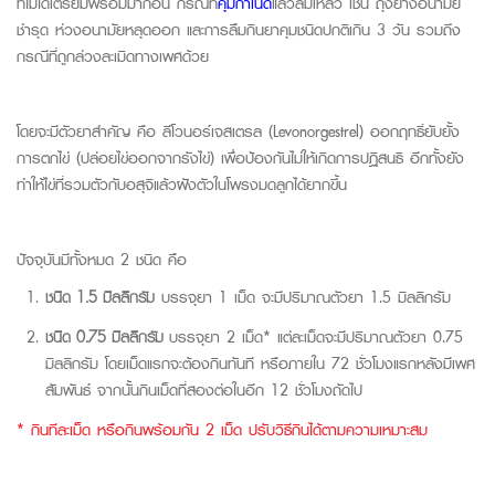
ที่ไม่
ได้เตรียมพร้อมมาก่อน
กรณีที่
คุมกำเนิด
แล้วล้มเหลว
เช่น ถุงยางอนามัย
ชำรุด
ห
่วงอนามัยหลุดออก
และ
การลืมกินยาคุมชนิดปกติ
เกิน 3 วัน
รวมถึง
กรณีที่ถูกล่วงละเมิดทางเพศด้วย
โดยจะมีตัวยาสำคัญ คือ
ลีโ
วนอร์เจส
เต
รล
(
Levonorgestrel
)
ออกฤทธิ์
ยับยั้ง
การตกไข่ (ปล่อยไข่ออกจากรังไข่) เพื่อป้องกันไม่ให้เกิดการปฏิ
สนธิ
อีกทั้งยัง
ทำให้ไข่ที่รวมตัวกับ
อสุจิ
แล้ว
ฝังตัวในโพรงมดลูกได้ยาก
ขึ้น
ปัจจุบันมีทั้งหมด 2 ชนิด คือ
ชนิด
1.5
มิลลิกรัม
บรรจุยา 1 เม็ด
จะมีปริมาณตัวยา 1.5 มิลลิกรัม
ชนิด 0.75 มิลลิกรัม
บรรจุยา 2 เม็ด
*
แต่ละเม็ดจะมีปริมาณตัวยา 0.75
มิลลิกรัม โดยเม็ดแรกจะต้องกินทันที หรือภายใน 72 ชั่วโมงแรกหลังมีเพศ
สัมพันธ์ จากนั้นกินเม็ดที่สองต่อในอีก 12 ชั่วโมงถัดไป
* กินทีละเม็ด หรือกินพร้อมกัน 2 เม็ด ปรับวิธีกินได้ตามความเหมาะสม