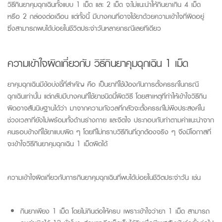
วิธีกินยาคุมฉุกเฉิน
ทั้งแบบ
1
เม็ด
และ 2 เม็ด
จะ
ไม่แนะนำให้กินยาเกิน 4 เม็ด
หรือ 2 กล่องต่อเดือน
แต่ทั้งนี้ มีบางคนที่อาจใช้ยา
ด้วยคว
ามเ
ข้าใจที่ผิดอยู
ซึ่งสามารถพบได้บ่อยในชีวิตประจำวันหลายกรณีเลยทีเดียว
ความเข้าใจ
ผิดเกี่ยวกับ
วิธีกินยาคุมฉุกเฉิน 1 เม็ด
ยาคุมฉุกเฉิน
มีข้อบ่งชี้ที่สำคัญ คือ
เป็น
ยาท
ใช้
ป้องกันการตั้งครรภ์ใน
กรณ
ฉุกเฉินเท่านั้น
แต่
กลับมี
บางคนที่ใช้ยา
ชนิด
นี้ผิดวิธี
โดยสาเหตุที่ทำให้เข้าใจวิธีกิน
ผิดอาจสันนิษฐานได้ว่า
มาจากความกัง
วลที่กลัวจะตั้งครรภ์ไม่พึงประสงค์ใน
ช่วงเวลาที่ยังไม่พร้อมทั้งด้านร่างกาย และจิตใจ ประก
อบกับ
ทำตามคำแนะนำจาก
คนรอบข้างที่ใช้ยาแบบผิด ๆ โดยที่
ไม่ทราบวิธีกิน
ที่ถูกต้องจริง ๆ
จึงมีโอกาสที่
จะเข้าใจ
วิธีกินยาคุมฉุกเฉิ
น
1
เม็ด
ผิดได้
ความเข้าใจผิดเกี่ยวกับการกินยาคุมฉุกเฉินที่พบได้บ่อยในชีวิตประจำวัน เช่น
กินยาเพียง 1 เม็ด โดยไม่กินต่อให้ครบ เพราะเข้าใจว่ายา 1 เม็ด สามารถ