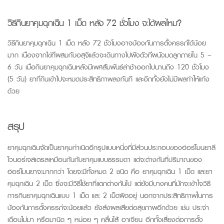
วิธีกินยาคุมฉุกเฉิน
1
เม็ด หลัง 72 ชั่วโมง จะได้ผลไหม?
วิธีกินยาคุมฉุกเฉิน 1 เม็ด หลัง 72 ชั่วโมงอาจป้องกันการตั้งครรภ์ได้น้อย
มาก เนื่องจากไข่ที่ผสมกับอสุจิแล้วจะเดินทางไปฝังตัวที่ผนังมดลูกภายใน
5 –
6
วัน เมื่อกินยาคุมฉุกเฉินหลังมีเพศสัมพันธ์ล่าช้าออกไปนานถึง 120 ชั่วโมง
(5 วัน) ยาที่กินเข้าไปจะหมดประสิทธิภาพลงทันที และอีกทั้งยังไม่มีผลทำให้แท้ง
ด้วย
สรุป
ยาคุมฉุกเฉินจัดเป็นยาคุมกำเนิดอีกรูปแบบหนึ่งที่มีส่วนประกอบของฮอร์โมนยาลี
โวนอร์เจสเตรลเหมือนกันกับยาคุมแบบธรรมดา แต่จะต่างกันที่ปริมาณของ
ฮอร์โมนยาจะมากกว่า โดยจะมีทั้งหมด 2 ชนิด คือ ยาคุมฉุกเฉิน
1
เม็ด และยา
คุมฉุกเฉิน
2
เม็ด ซึ่งจะมีวิธีใช้ยาที่แตกต่างกันไป แต่ยังมีบางคนที่มักจะเข้าใจวิธี
การกินยาคุมฉุกเฉินแบบ
1
เม็ด และ 2 เม็ดผิดอยู่ นอกจากประสิทธิภาพในการ
ป้องกันการตั้งครรภ์จะน้อยแล้ว ยังส่งผลเสียต่อสุขภาพอีกด้วย เช่น ประจำ
เดือนไม่มา หรือมานิด ๆ หน่อย ๆ คลื่นไส้ อาเจียน อีกทั้งเสี่ยงต่อการตั้ง