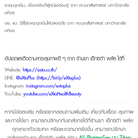
ยาคุมฉุกเฉิน…เรื่องจริงที่ผู้หญิงต้องรู้ จาก
คณะเภสัชศาสตร์ มหาวิทยาลัย
มหิดล
อย. แนะ วิธีใช้ยาคุมฉุกเฉินให้ปลอดภัย จาก
คณะเภสัชศาสตร์ มหาวิทยาลัย
มหิดล
อัปเดตและติดตามสาระสุขภาพดี ๆ จาก
ร้านยา เอ็กซ์ต้า พลัส
ได้ที่
Website:
https://exta.co.th/
LINE:
@eXtaPlus (
https://bit.ly/eXtaplus
)
Instagram:
instagram.com/extaplus
YouTube:
youtube.com/eXtaHealthBeauty
หากมีข้อสงสัย หรืออยากสอบถามเพิ่มเติม เกี่ยวกับเรื่อง สุขภาพ
และการใช้ยา สามารถปรึกษากับเภสัชกรได้ที่ร้านยา เอ็กซ์ต้า พลัส
ทุกสาขาทั่วประเทศ หรือสะดวกมากยิ่งขึ้น สามารถปรึกษา
เภสัชกรร้านยา เอ็กซ์ต้า พลัส ผ่าน
ALL PharmaSee บน 7App