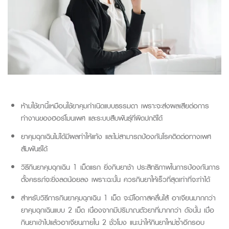
ห้ามใช้ยานี้เหมือนใช้ยาคุมกำเนิดแบบธรรมดา เพราะจะส่งผลเสียต่อการ
ทำงานของฮอร์โมนเพศ และระบบสืบพันธุ์ที่ผิดปกติได้
ยาคุมฉุกเฉินไม่ได้มีผลทำให้แท้ง และไม่สามารถป้องกันโรคติดต่อทางเพศ
สัมพันธ์ได้
วิธีกินยาคุมฉุกเฉิน 1 เม็ดแรก ยิ่งกินยาช้า ประสิทธิภาพในการป้องกันการ
ตั้งครรภ์จะยิ่งลดน้อยลง เพราะฉะนั้น ควรกินยาให้เร็วที่สุดเท่าที่จะทำได้
สำหรับวิธีการกินยาคุมฉุกเฉิน 1 เม็ด จะมีโอกาสคลื่นไส้ อาเจียนมากกว่า
ยาคุมฉุกเฉินแบบ 2 เม็ด เนื่องจากมีปริมาณตัวยาที่มากกว่า ดังนั้น เมื่อ
กินยาเข้าไปแล้วอาเจียนภายใน
2
ชั่วโมง แนะนำให้กินยาใหม่ซ้ำอีกรอบ