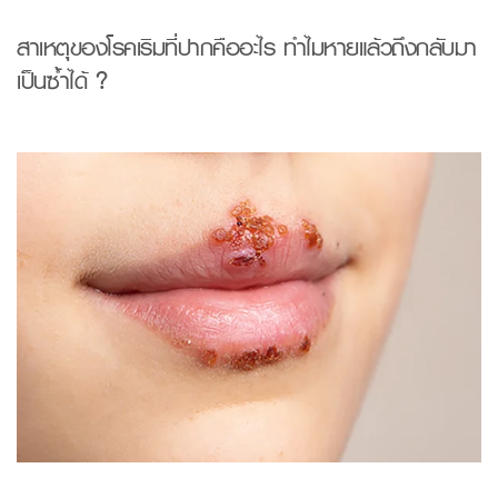
สาเหตุของ
โรค
เริมที่ปาก
คืออะไร
ทำไมหายแล้วถึงกลับมา
เป็นซ้ำได้
?