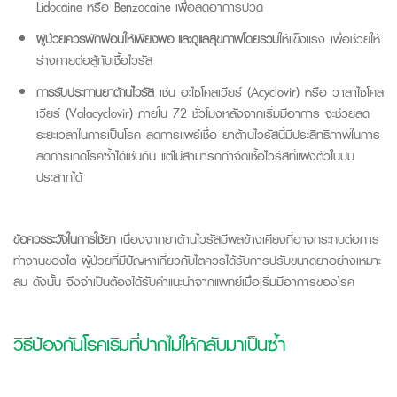
Lidocaine
หรือ
Benzocaine
เพื่อลดอาการปวด
ผู้ป่วยควรพักผ่อนให้เพียงพอ และดูแลสุขภาพโดยรวม
ให้แข็งแรง เพื่อช่วยให้
ร่างกายต่อสู้กับเชื้อไวรัส
การรับประทานยาต้านไวรัส
เช่น อะไซโคลเวียร์
(Acyclovir)
หรือ วาลาไซโคล
เวียร์
(Valacyclovir)
ภายใน
72
ชั่วโมงหลังจากเริ่มมีอาการ จะช่วยลด
ระยะเวลาในการเป็นโรค ลดการแพร่เชื้อ ยาต้านไวรัสนี้มีประสิทธิภาพในการ
ลดการเกิดโรคซ้ำได้เช่นกัน แต่ไม่สามารถกำจัดเชื้อไวรัสที่แฝงตัวในปม
ประสาทได้
ข้อควรระวังในการใช้ยา
เนื่องจากยาต้านไวรัสมีผลข้างเคียงที่อาจกระทบต่อการ
ทำงานของไต ผู้ป่วยที่มีปัญหาเกี่ยวกับไตควรได้รับการปรับขนาดยาอย่างเหมาะ
สม ดังนั้น จึงจำเป็นต้องได้รับคำแนะนำจากแพทย์เมื่อเริ่มมีอาการของโรค
วิธีป้องกันโรคเริมที่ปากไม่ให้กลับมาเป็นซ้ำ