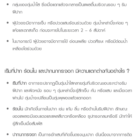
กลุ่มของตุ่มน้ำใส ซึ่งเมื่อแตกแล้วจะกลายเป็นแผลตื้นบริเวณรอบ ๆ ริม
ฝีปาก
ผู้ป่วยจะมีอาการเจ็บ หรือปวดแสบร้อนร่วมด้วย ตุ่มน้ำเหล่านี้จะค่อย ๆ
แห้งและตกสะเก็ด ก่อนจะหายไปในระยะเวลา 2 –
6 สัปดาห์
ในบางกรณี ผู้ป่วยอาจมีอาการไข้ อ่อนเพลีย ปวดศีรษะ หรือมีต่อมน้ำ
เหลืองโตร่วมด้วย
เริมที่ปาก
ร้อนใน
และปากนกกระจอก
มีความแตกต่างกันอย่างไร
?
เริมที่ปาก
อาการจะปรากฏเป็นตุ่มน้ำใสหลายตุ่มที่บริเวณขอบระหว่างริม
ฝีปาก และผิวหนัง รอบ ๆ ตุ่มเหล่านี้จะรู้สึกเจ็บ คัน หรือแสบ และเมื่อเวลา
ผ่านไป ตุ่มน้ำจะเปลี่ยนเป็นตุ่มพุพองแล้วแตกออก
ร้อนใน
มักเกิดขึ้นภายในปาก เช่น แก้ม ลิ้น หรือด้านในริมฝีปาก ลักษณะ
ของแผลจะมีขอบแดงและแผลสีขาวหรือเหลือง รูปทรงกลมหรือรี มักทำให้
รู้สึกเจ็บเมื่อสัมผัส
ปากนกกระจอก
เป็นการอักเสบที่เกิดขึ้นตรงมุมปาก อันเนื่องมาจากการติด