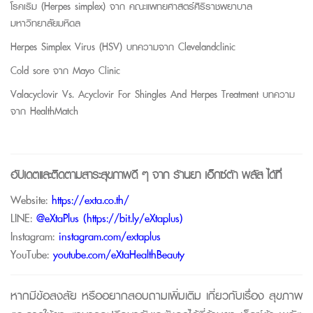
โรคเริม (
Herpes
simplex
) จาก
คณะแพทยศาสตร์ศิริราชพยาบาล
มหาวิทยาลัยมหิดล
Herpes
Simplex
Virus (HSV)
บทความจาก
Clevelandclinic
Cold
sore
จาก
Mayo Clinic
Valacyclovir Vs. Acyclovir For Shingles And Herpes Treatment
บทความ
จาก
HealthMatch
อัปเดตและติดตามสาระสุขภาพดี ๆ จาก
ร้านยา เอ็กซ์ต้า พลัส
ได้ที่
Website:
https://exta.co.th/
LINE:
@eXtaPlus (
https://bit.ly/eXtaplus
)
Instagram:
instagram.com/extaplus
YouTube:
youtube.com/eXtaHealthBeauty
หากมีข้อสงสัย หรืออยากสอบถามเพิ่มเติม เกี่ยวกับเรื่อง สุขภาพ