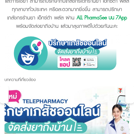
และการใช้ยา สามารถปรึกษากับเภสัชกรได้ที่ร้านยา เอ็กซ์ต้า พลัส
ทุกสาขาทั่วประเทศ หรือสะดวกมากยิ่งขึ้น สามารถปรึกษา
เภสัชกรร้านยา เอ็กซ์ต้า พลัส ผ่าน
ALL PharmaSee บน 7App
พร้อมจัดส่งยาถึงบ้าน แล้วมาสุขภาพดีไปด้วยกันนะคะ
บทความที่เกี่ยวข้อง