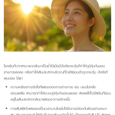
โรค
เริมที่ปาก
สามารถกลับมาเป็นซ้ำได้เมื่อมีปัจจัยกระตุ้นที่ทำให้ภูมิคุ้มกันของ
ร่างกายลดลง
หรือทำให้เส้นประสาทบริเวณที่ไวรัสซ่อนตัวถูก
กระตุ้น
ปัจจัยที่
พบบ่อย
ได้แก่
ความเครียดทางจิตใจที่แสดงออกทางร่างกาย เช่น นอนไม่หลับ
อ่อนเพลีย สามารถทำให้ระบบภูมิคุ้มกันอ่อนแอลง ส่งผลให้ไวรัสเริมที่ซ่อน
อยู่ในเส้นประสาทกลับมาแสดงอาการอีกครั้ง
การสัมผัสกับแสงแดดเป็นเวลานานโดยไม่ได้รับการป้องกันผิวอย่างเหมาะ
สม สามารถกระตุ้นให้เริมที่ปากกลับมาเกิดขึ้นได้ เนื่องจากรังสี
UV
ส่งผล