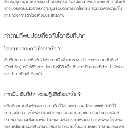
สำหรับผู้ที่มีอาการโรคเริมที่ปากบ่อยครั้ง ควรปรึกษาแพทย์เพื่อรับยาต้านไวรัส
ยาจะช่วยลดระยะเวลาและความรุนแรงของการเกิดโรคเริม รวมถึงลดความถี่ใน
การเกิดอาการซ้ำได้อย่างมีประสิทธิภาพ
คำถามที่พบบ่อยเกี่ยวกับโรค
เริมที่ปาก
โรคเริมที่ปากติดต่อได้อย่างไร ?
เริมที่ปากสามารถติดต่อได้ผ่านการสัมผัสโดยตรง เช่น การจูบ ออรัลเซ็กส์
(Oral Sex)
หรือใช้สิ่งของร่วมกับผู้ที่ติดเชื้อ ซึ่งอาจเป็นภาชนะที่ต้องนำเข้าผ่าน
ทางปาก หรือผ้าเช็ดหน้า
หากเป็น เริมที่ปาก ควรปฏิบัติตัวอย่างไร ?
หลีกเลี่ยงการสัมผัสแผล ทายาครีมที่มีส่วนผสมของ
Docosanol
ทันทีที่มี
อาการเริ่มต้น และใช้ผลิตภัณฑ์ที่ช่วยบรรเทาอาการ เช่น ครีมกันแดด หรือลิ
ปบาล์มป้องกันแสงแดดเพื่อปกป้องริมฝีปากจากแสงแดด การพักผ่อนให้เพียง
พอ และใช้ยาแก้ปวดสามารถช่วยบรรเทาความเจ็บปวด และเร่งการหายของแผล