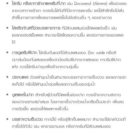
ใช้ครีม หรือยาทารักษาแผลเริมที่ปาก
เช่น
Docosanol (Abreva)
เพื่อช่วยลด
ระยะเวลาการรักษา ควรเริ่มใช้ทันทีที่มีอาการแรกเริ่ม และใช้สำลีหรือไม้พัน
สำลีในการทายาเพื่อลดการแพร่เชื้อไปยังส่วนอื่น ๆ ของร่างกาย
ใช้ผลิตภัณฑ์ที่ช่วยบรรเทาอาการ
ที่มีส่วนผสมช่วยให้แผลแห้งเร็ว เช่น
แอลกอฮอล์เช็ดแผล สามารถใช้เพื่อลดความชื้น และเร่งการหายของแผล
ได้
การดูแลริมฝีปาก
ใช้ครีมกันแดดที่มีส่วนผสมของ
Zinc oxide
หรือลิ
ปบาล์มป้องกันแสงแดดเพื่อปกป้องริมฝีปากจากแสงแดด หากริมฝีปาก
แห้ง ควรใช้ครีมบำรุงเพื่อรักษาความชุ่มชื้น
ประคบแผล
ด้วยผ้าชุบน้ำเย็นสามารถบรรเทาอาการเจ็บปวด และลดการตก
สะเก็ดได้ หรือใช้ผ้าชุบน้ำอุ่นเพื่อลดความเจ็บของตุ่มน้ำ
ดูแลแผลในปาก
สำหรับผู้ป่วยที่มีแผลในช่องปาก ควรรักษาความสะอาด
ช่องปากอย่างสม่ำเสมอ โดยการกลั้วปากด้วยน้ำเกลือเป็นประจำ เพื่อลด
การติดเชื้อ และช่วยให้แผลหายเร็วขึ้น
บรรเทาความเจ็บปวด
หากมีไข้ หรือรู้สึกเจ็บแผลมาก สามารถใช้ยาแก้ปวดที่
หาซื้อได้ทั่วไป เช่น พาราเซตามอล หรือทาครีมที่มีส่วนผสมของ