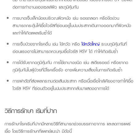
ต่อการทำงานของเซลล์ผิว และภูมิคุ้มกัน
การบาดเจ็บเล็กน้อยบริเวณผิวหนัง เช่น รอยถลอก หรือขีดข่วน
สามารถกระตุ้นให้เชื้อไวรัสที่ซ่อนอยู่ในปมประสาทเดินทางออกมาที่ผิวหนัง
และทำให้เกิดแผลเริมซ้ำได้
การเจ็บป่วยจากโรคอื่น เช่น ไข้หวัด หรือ
ไข้หวัดใหญ่
ระบบภูมิคุ้มกันที่
อ่อนแรงอาจไม่สามารถควบคุมเชื้อไวรัส
HSV
ได้ ทำให้เกิดเริมซ้ำ
การได้รับยากดภูมิคุ้มกัน การใช้ยาบางชนิด เช่น สเตียรอยด์ หรือยากด
ภูมิคุ้มกันในผู้ป่วยที่มีโรคเรื้อรัง อาจเพิ่มความเสี่ยงในการเกิดเริมซ้ำ
การผ่าตัดที่ส่งผลกระทบต่อเส้นประสาท หรือเนื้อเยื่อใกล้เคียงอาจทำให้เชื้อ
ไวรัส
HSV
ที่ซ่อนตัวอยู่ในปมประสาทกลับมาแสดงอาการได้
วิธีการรักษา
เริมที่ปาก
การรักษาโรค
เริม
ที่ปากมีหลายวิธีที่สามารถช่วยบรรเทาอาการ
และลดการแพร่
เชื้อ
โดยวิธีการรักษาที่แพทย์แนะน
มี
ดังน