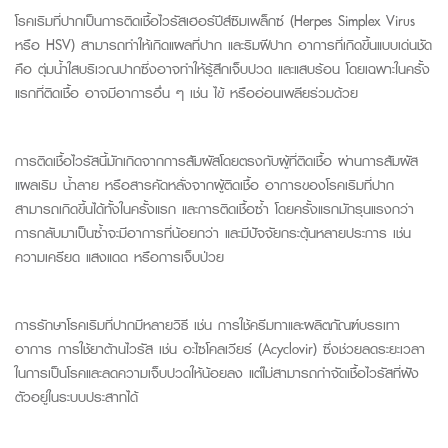
โรคเริมที่ปากเป็นการติดเชื้อไวรัสเฮอร์ปีส์ซิมเพล็กซ์ (
Herpes
Simplex
Virus
หรือ
HSV)
สามารถทำให้เกิดแผลที่ปาก และริมฝีปาก อาการที่เกิดขึ้นแบบเด่นชัด
คือ ตุ่มน้ำใสบริเวณปากซึ่งอาจทำให้รู้สึกเจ็บปวด และแสบร้อน โดยเฉพาะในครั้ง
แรกที่ติดเชื้อ อาจมีอาการอื่น ๆ เช่น ไข้ หรืออ่อนเพลียร่วมด้วย
การติดเชื้อไวรัสนี้มักเกิดจากการสัมผัสโดยตรงกับผู้ที่ติดเชื้อ ผ่านการสัมผัส
แผลเริม น้ำลาย หรือสารคัดหลั่งจากผู้ติดเชื้อ อาการของโรคเริมที่ปาก
สามารถเกิดขึ้นได้ทั้งในครั้งแรก และการติดเชื้อซ้ำ โดยครั้งแรกมักรุนแรงกว่า
การกลับมาเป็นซ้ำจะมีอาการที่น้อยกว่า และมีปัจจัยกระตุ้นหลายประการ เช่น
ความเครียด แสงแดด หรือการเจ็บป่วย
การรักษาโรคเริมที่ปากมีหลายวิธี เช่น การใช้ครีมทาและผลิตภัณฑ์บรรเทา
อาการ การใช้ยาต้านไวรัส เช่น อะไซโคลเวียร์ (
Acyclovir
) ซึ่งช่วยลดระยะเวลา
ในการเป็นโรคและลดความเจ็บปวดให้น้อยลง แต่ไม่สามารถกำจัดเชื้อไวรัสที่ฝัง
ตัวอยู่ในระบบประสาทได้